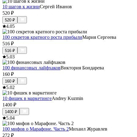
10 шагов к жизни
Сергей Иванов
520
₽
520
₽
4.0
5
100 секретов кратного роста прибыли
Мария Сергеева
516
₽
516
₽
5.0
3
100 финансовых лайфхаков
Виктория Бондарева
160
₽
160
₽
5.0
2
10 фишек в маркетинге
Andrey Kuzmin
1400
₽
1400
₽
5.0
4
100 мифов о Марафоне. Часть 2
Михаил Журавлев
272
₽