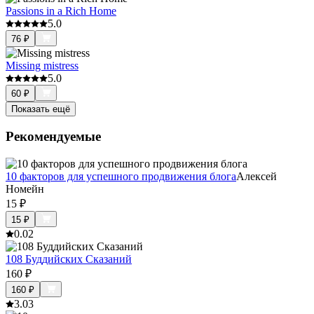
Passions in a Rich Home
5.0
76
₽
Missing mistress
5.0
60
₽
Показать ещё
Рекомендуемые
10 факторов для успешного продвижения блога
Алексей
Номейн
15
₽
15
₽
0.0
2
108 Буддийских Сказаний
160
₽
160
₽
3.0
3