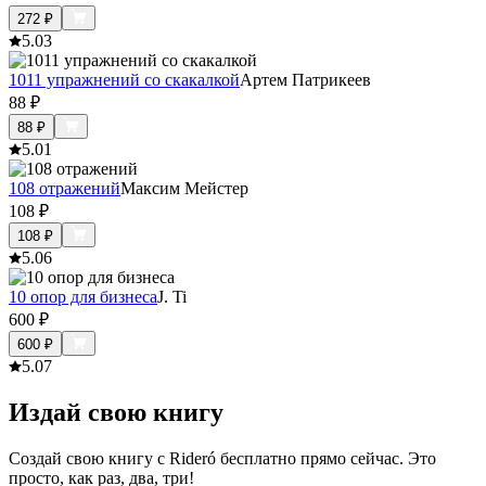
272
₽
5.0
3
1011 упражнений со скакалкой
Артем Патрикеев
88
₽
88
₽
5.0
1
108 отражений
Максим Мейстер
108
₽
108
₽
5.0
6
10 опор для бизнеса
J. Ti
600
₽
600
₽
5.0
7
Издай свою книгу
Создай свою книгу с Rideró бесплатно прямо сейчас. Это
просто, как раз, два, три!