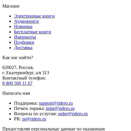
Магазин
Электронные книги
Аудиокниги
Новинки
Бесплатные книги
Импринты
Подборки
Доставка
Как нас найти?
620027
,
Россия
,
г. Екатеринбург, а/я 313
Контактный телефон
:
8 800 500 11 67
Написать нам
Поддержка
:
support@ridero.ru
Печать тиража
:
print@ridero.ru
Вопросы по услугам
:
order@ridero.ru
PR
:
pr@ridero.ru
Предоставляя персональные данные по указанным