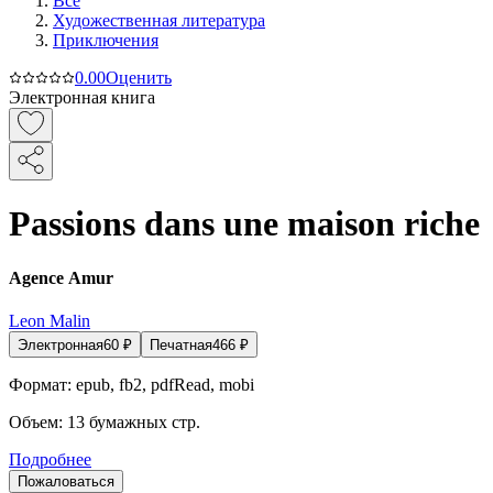
Все
Художественная литература
Приключения
0.0
0
Оценить
Электронная книга
Passions dans une maison riche
Agence Amur
Leon Malin
Электронная
60
₽
Печатная
466
₽
Формат:
epub, fb2, pdfRead, mobi
Объем:
13
бумажных стр.
Подробнее
Пожаловаться