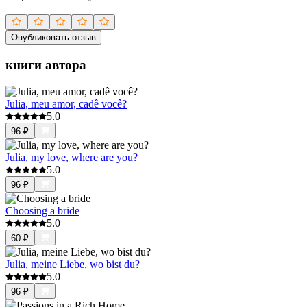
Опубликовать отзыв
книги автора
Julia, meu amor, cadê você?
5.0
96
₽
Julia, my love, where are you?
5.0
96
₽
Choosing a bride
5.0
60
₽
Julia, meine Liebe, wo bist du?
5.0
96
₽