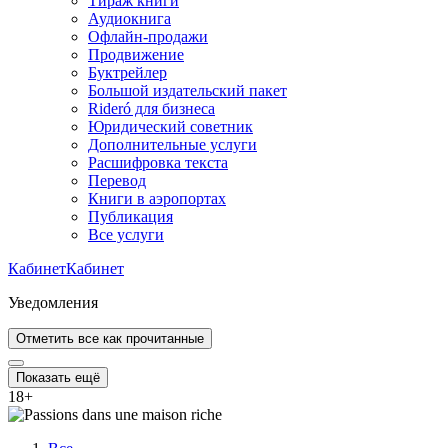
Тираж книги
Аудиокнига
Офлайн-продажи
Продвижение
Буктрейлер
Большой издательский пакет
Rideró для бизнеса
Юридический советник
Дополнительные услуги
Расшифровка текста
Перевод
Книги в аэропортах
Публикация
Все услуги
Кабинет
Кабинет
Уведомления
Отметить все как прочитанные
Показать ещё
18
+