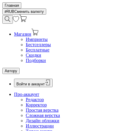
Главная
RUB
Сменить валюту
Магазин
Импринты
Бестселлеры
Бесплатные
Скидки
Подборки
Автору
Войти в аккаунт
Про-аккаунт
Редактор
Корректор
Простая верстка
Сложная верстка
Дизайн обложки
Иллюстрации