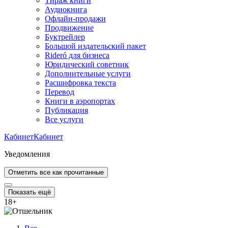
Тираж книги
Аудиокнига
Офлайн-продажи
Продвижение
Буктрейлер
Большой издательский пакет
Rideró для бизнеса
Юридический советник
Дополнительные услуги
Расшифровка текста
Перевод
Книги в аэропортах
Публикация
Все услуги
Кабинет
Кабинет
Уведомления
Отметить все как прочитанные
Показать ещё
18
+