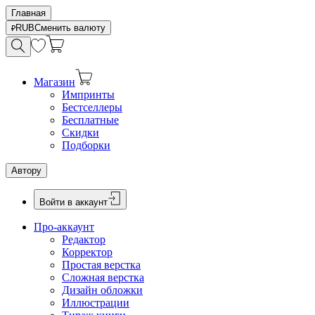
Главная
RUB
Сменить валюту
Магазин
Импринты
Бестселлеры
Бесплатные
Скидки
Подборки
Автору
Войти в аккаунт
Про-аккаунт
Редактор
Корректор
Простая верстка
Сложная верстка
Дизайн обложки
Иллюстрации