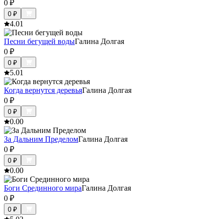
0
₽
0
₽
4.0
1
Песни бегущей воды
Галина Долгая
0
₽
0
₽
5.0
1
Когда вернутся деревья
Галина Долгая
0
₽
0
₽
0.0
0
За Дальним Пределом
Галина Долгая
0
₽
0
₽
0.0
0
Боги Срединного мира
Галина Долгая
0
₽
0
₽