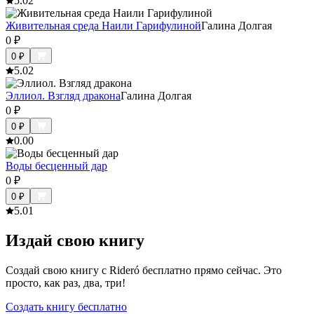
5.0
2
Живительная среда Наили Гарифулиной
Галина Долгая
0
₽
0
₽
5.0
2
Эллиол. Взгляд дракона
Галина Долгая
0
₽
0
₽
0.0
0
Воды бесценный дар
0
₽
0
₽
5.0
1
Издай свою книгу
Создай свою книгу с Rideró бесплатно прямо сейчас. Это
просто, как раз, два, три!
Создать книгу бесплатно