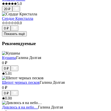
5.0
20
₽
Сердце Кристалла
0.0
0
₽
Показать ещё
Рекомендуемые
Кушаны
Галина Долгая
0
₽
0
₽
5.0
1
Шепот черных песков
Галина Долгая
0
₽
0
₽
0.0
0
Дивлюсь я на небо…
Галина Долгая