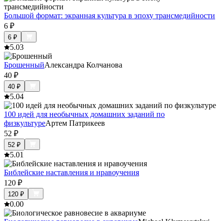
Большой формат: экранная культура в эпоху трансмедийности
6
₽
6
₽
5.0
3
Брошенный
Александра Колчанова
40
₽
40
₽
5.0
4
100 идей для необычных домашних заданий по
физкультуре
Артем Патрикеев
52
₽
52
₽
5.0
1
Библейские наставления и нравоучения
120
₽
120
₽
0.0
0