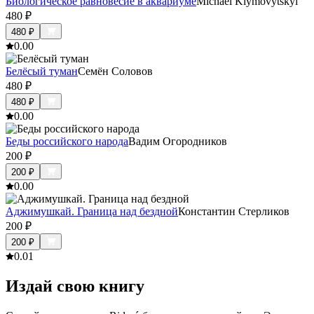
Биологическое равновесие в аквариуме
Michael Klymovytskyi
480
₽
480
₽
0.0
0
Белёсый туман
Семён Соловов
480
₽
480
₽
0.0
0
Беды российского народа
Вадим Огородников
200
₽
200
₽
0.0
0
Аджимушкай. Граница над бездной
Константин Стерликов
200
₽
200
₽
0.0
1
Издай свою книгу