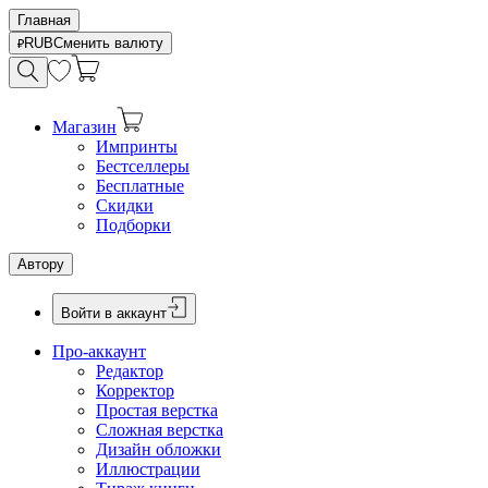
Главная
RUB
Сменить валюту
Магазин
Импринты
Бестселлеры
Бесплатные
Скидки
Подборки
Автору
Войти в аккаунт
Про-аккаунт
Редактор
Корректор
Простая верстка
Сложная верстка
Дизайн обложки
Иллюстрации