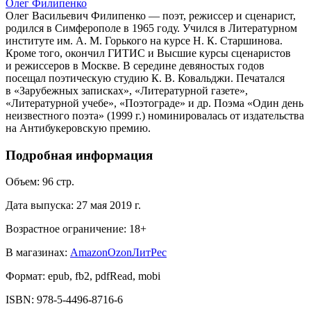
Олег Филипенко
Олег Васильевич Филипенко — поэт, режиссер и сценарист,
родился в Симферополе в 1965 году. Учился в Литературном
институте им. А. М. Горького на курсе Н. К. Старшинова.
Кроме того, окончил ГИТИС и Высшие курсы сценаристов
и режиссеров в Москве. В середине девяностых годов
посещал поэтическую студию К. В. Ковальджи. Печатался
в «Зарубежных записках», «Литературной газете»,
«Литературной учебе», «Поэтограде» и др. Поэма «Один день
неизвестного поэта» (1999 г.) номинировалась от издательства
на Антибукеровскую премию.
Подробная информация
Объем:
96
стр.
Дата выпуска:
27 мая 2019 г.
Возрастное ограничение:
18
+
В магазинах:
Amazon
Ozon
ЛитРес
Формат:
epub, fb2, pdfRead, mobi
ISBN:
978-5-4496-8716-6