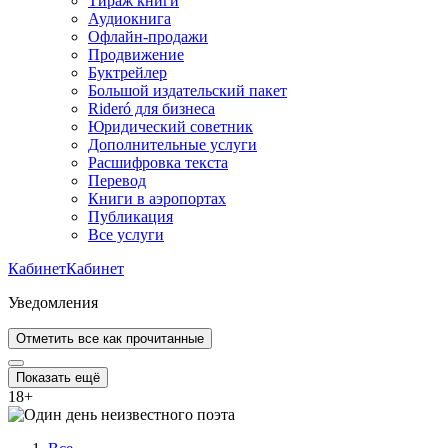
Тираж книги
Аудиокнига
Офлайн-продажи
Продвижение
Буктрейлер
Большой издательский пакет
Rideró для бизнеса
Юридический советник
Дополнительные услуги
Расшифровка текста
Перевод
Книги в аэропортах
Публикация
Все услуги
Кабинет
Кабинет
Уведомления
Отметить все как прочитанные
Показать ещё
18
+