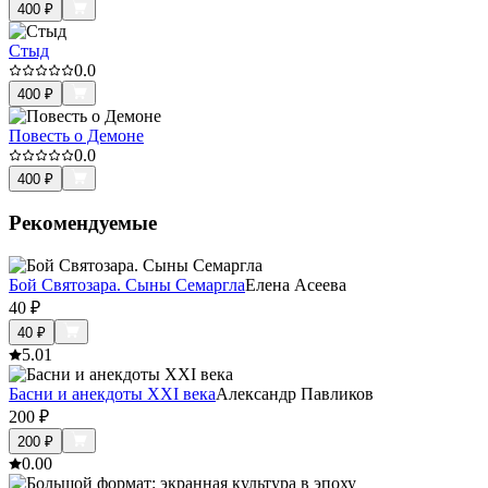
400
₽
Стыд
0.0
400
₽
Повесть о Демоне
0.0
400
₽
Рекомендуемые
Бой Святозара. Сыны Семаргла
Елена Асеева
40
₽
40
₽
5.0
1
Басни и анекдоты XXI века
Александр Павликов
200
₽
200
₽
0.0
0