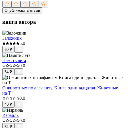
Опубликовать отзыв
книги автора
Заложник
5.0
60
₽
Память лета
0.0
64
₽
О животных по алфавиту. Книга одиннадцатая. Животные
на Т
0.0
40
₽
Израиль
0.0
64
₽