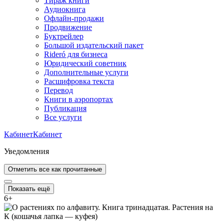
Тираж книги
Аудиокнига
Офлайн-продажи
Продвижение
Буктрейлер
Большой издательский пакет
Rideró для бизнеса
Юридический советник
Дополнительные услуги
Расшифровка текста
Перевод
Книги в аэропортах
Публикация
Все услуги
Кабинет
Кабинет
Уведомления
Отметить все как прочитанные
Показать ещё
6
+