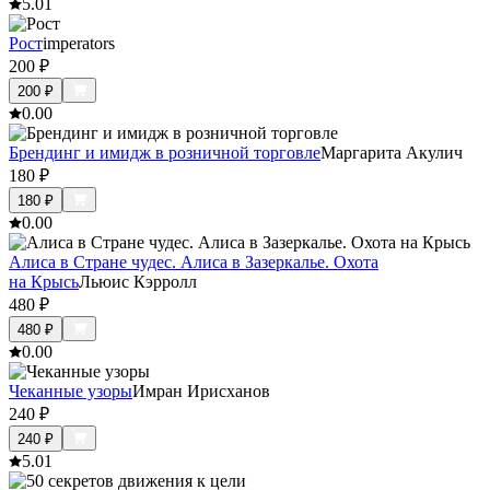
5.0
1
Рост
imperators
200
₽
200
₽
0.0
0
Брендинг и имидж в розничной торговле
Маргарита Акулич
180
₽
180
₽
0.0
0
Алиса в Стране чудес. Алиса в Зазеркалье. Охота
на Крысь
Льюис Кэрролл
480
₽
480
₽
0.0
0
Чеканные узоры
Имран Ирисханов
240
₽
240
₽
5.0
1