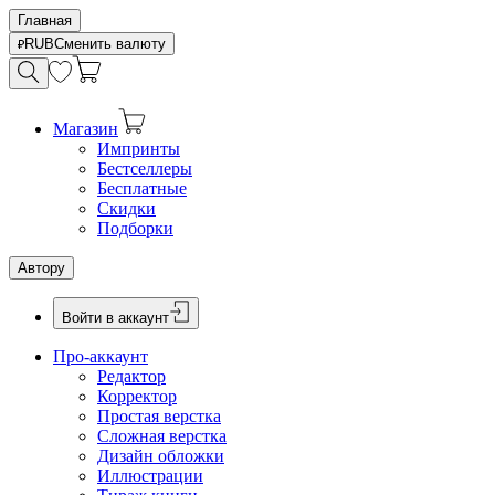
Главная
RUB
Сменить валюту
Магазин
Импринты
Бестселлеры
Бесплатные
Скидки
Подборки
Автору
Войти в аккаунт
Про-аккаунт
Редактор
Корректор
Простая верстка
Сложная верстка
Дизайн обложки
Иллюстрации