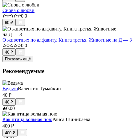
Снова о любви
0.0
60
₽
О животных по алфавиту. Книга третья. Животные на Д — З
0.0
40
₽
Показать ещё
Рекомендуемые
Ведьма
Валентин Тумайкин
40
₽
40
₽
0.0
0
Как птица вольная пою
Раиса Шинибаева
400
₽
400
₽