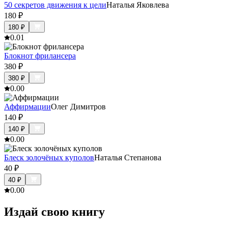
50 секретов движения к цели
Наталья Яковлева
180
₽
180
₽
0.0
1
Блокнот фрилансера
380
₽
380
₽
0.0
0
Аффирмации
Олег Димитров
140
₽
140
₽
0.0
0
Блеск золочёных куполов
Наталья Степанова
40
₽
40
₽
0.0
0
Издай свою книгу