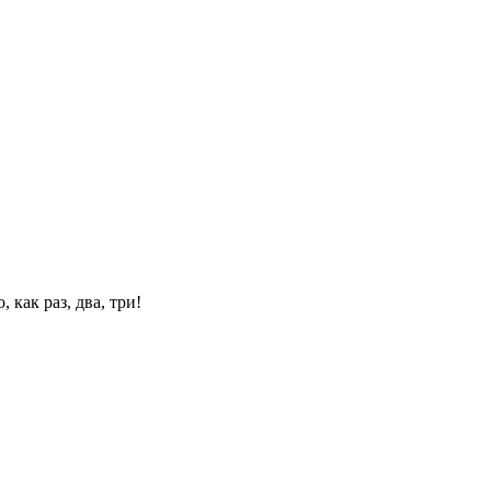
 как раз, два, три!