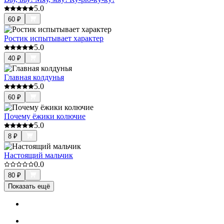
5.0
60
₽
Ростик испытывает характер
5.0
40
₽
Главная колдунья
5.0
60
₽
Почему ёжики колючие
5.0
8
₽
Настоящий мальчик
0.0
80
₽
Показать ещё