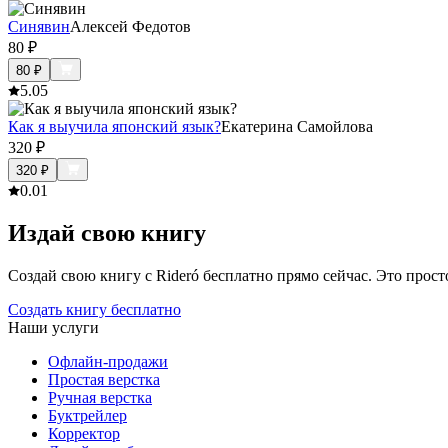
Синявин
Алексей Федотов
80
₽
80
₽
5.0
5
Как я выучила японский язык?
Екатерина Самойлова
320
₽
320
₽
0.0
1
Издай свою книгу
Создай свою книгу с Rideró бесплатно прямо сейчас. Это просто,
Создать книгу бесплатно
Наши услуги
Офлайн-продажи
Простая верстка
Ручная верстка
Буктрейлер
Корректор