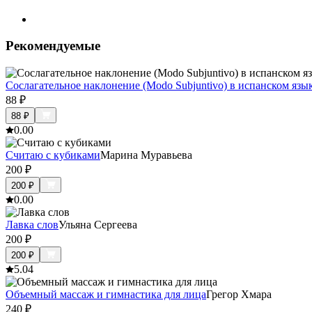
Рекомендуемые
Сослагательное наклонение (Modo Subjuntivo) в испанском язы
88
₽
88
₽
0.0
0
Считаю с кубиками
Марина Муравьева
200
₽
200
₽
0.0
0
Лавка слов
Ульяна Сергеева
200
₽
200
₽
5.0
4
Объемный массаж и гимнастика для лица
Грегор Хмара
240
₽