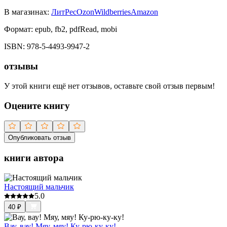
В магазинах:
ЛитРес
Ozon
Wildberries
Amazon
Формат:
epub, fb2, pdfRead, mobi
ISBN:
978-5-4493-9947-2
отзывы
У этой книги ещё нет отзывов, оставьте свой отзыв первым!
Оцените книгу
Опубликовать отзыв
книги автора
Настоящий мальчик
5.0
40
₽
Вау, вау! Мяу, мяу! Ку-рю-ку-ку!