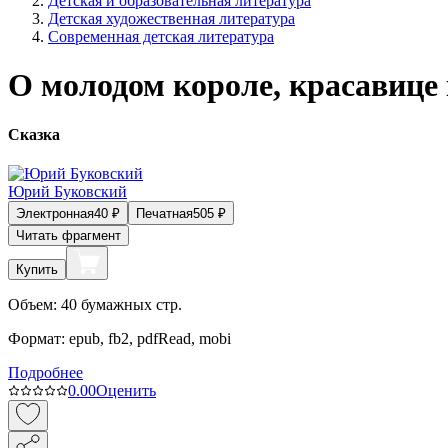
Детская и образовательная литература
Детская художественная литература
Современная детская литература
О молодом короле, красавице 
Сказка
Юрий Буковский
Электронная
40
₽
Печатная
505
₽
Читать фрагмент
Купить
Объем:
40
бумажных стр.
Формат:
epub, fb2, pdfRead, mobi
Подробнее
0.0
0
Оценить