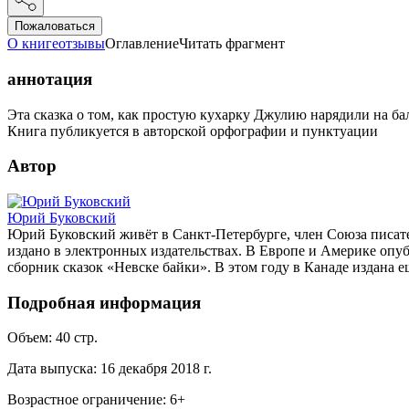
Пожаловаться
О книге
отзывы
Оглавление
Читать фрагмент
аннотация
Эта сказка о том, как простую кухарку Джулию нарядили на ба
Книга публикуется в авторской орфографии и пунктуации
Автор
Юрий Буковский
Юрий Буковский живёт в Санкт-Петербурге, член Союза писате
издано в электронных издательствах. В Европе и Америке опуб
сборник сказок «Невске байки». В этом году в Канаде издана 
Подробная информация
Объем:
40
стр.
Дата выпуска:
16 декабря 2018 г.
Возрастное ограничение:
6
+