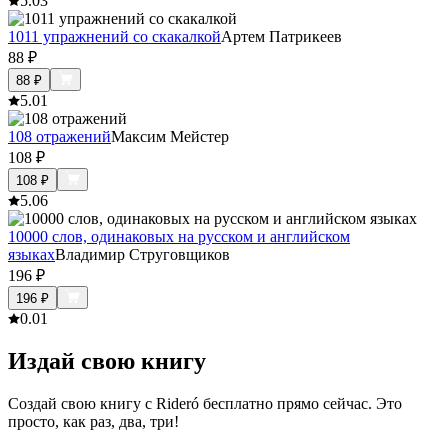
5.0
3
1011 упражнений со скакалкой
Артем Патрикеев
88
₽
88
₽
5.0
1
108 отражений
Максим Мейстер
108
₽
108
₽
5.0
6
10000 слов, одинаковых на русском и английском
языках
Владимир Струговщиков
196
₽
196
₽
0.0
1
Издай свою книгу
Создай свою книгу с Rideró бесплатно прямо сейчас. Это
просто, как раз, два, три!