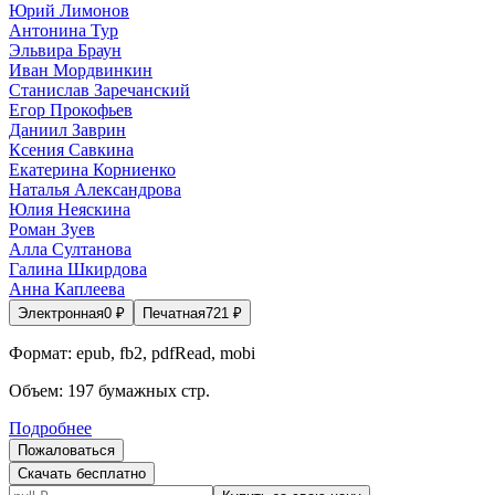
Юрий Лимонов
Антонина Тур
Эльвира Браун
Иван Мордвинкин
Станислав Заречанский
Егор Прокофьев
Даниил Заврин
Ксения Савкина
Екатерина Корниенко
Наталья Александрова
Юлия Неяскина
Роман Зуев
Алла Султанова
Галина Шкирдова
Анна Каплеева
Электронная
0
₽
Печатная
721
₽
Формат:
epub, fb2, pdfRead, mobi
Объем:
197
бумажных стр.
Подробнее
Пожаловаться
Скачать бесплатно