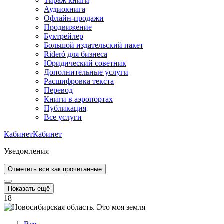
Тираж книги
Аудиокнига
Офлайн-продажи
Продвижение
Буктрейлер
Большой издательский пакет
Rideró для бизнеса
Юридический советник
Дополнительные услуги
Расшифровка текста
Перевод
Книги в аэропортах
Публикация
Все услуги
Кабинет
Кабинет
Уведомления
Отметить все как прочитанные
Показать ещё
18
+