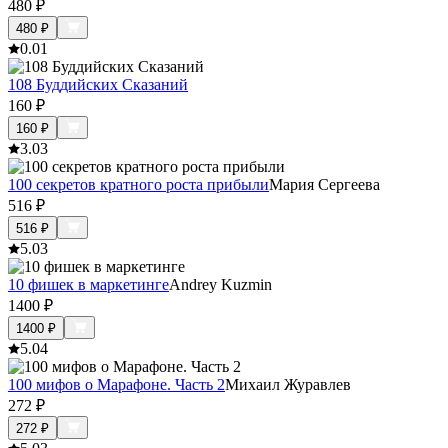
480
₽
480
₽
0.0
1
108 Буддийских Сказаний
160
₽
160
₽
3.0
3
100 секретов кратного роста прибыли
Мария Сергеева
516
₽
516
₽
5.0
3
10 фишек в маркетинге
Andrey Kuzmin
1400
₽
1400
₽
5.0
4
100 мифов о Марафоне. Часть 2
Михаил Журавлев
272
₽
272
₽