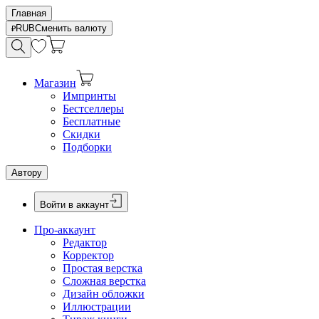
Главная
RUB
Сменить валюту
Магазин
Импринты
Бестселлеры
Бесплатные
Скидки
Подборки
Автору
Войти в аккаунт
Про-аккаунт
Редактор
Корректор
Простая верстка
Сложная верстка
Дизайн обложки
Иллюстрации