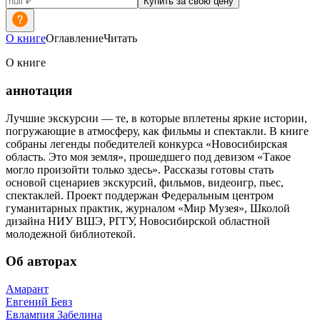
Купить за свою цену
О книге
Оглавление
Читать
О книге
аннотация
Лучшие экскурсии — те, в которые вплетены яркие истории,
погружающие в атмосферу, как фильмы и спектакли. В книге
собраны легенды победителей конкурса «Новосибирская
область. Это моя земля», прошедшего под девизом «Такое
могло произойти только здесь». Рассказы готовы стать
основой сценариев экскурсий, фильмов, видеоигр, пьес,
спектаклей. Проект поддержан Федеральным центром
гуманитарных практик, журналом «Мир Музея», Школой
дизайна НИУ ВШЭ, РГГУ, Новосибирской областной
молодежной библиотекой.
Об авторах
Амарант
Евгений Бевз
Евлампия Забелина