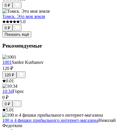
0
₽
Томск. Это моя земля
5.0
0
₽
Показать ещё
Рекомендуемые
1001
Sardor Kurbanov
120
₽
120
₽
0.0
1
10:34
Горос
0
₽
0
₽
5.0
1
100 и 4 фишки прибыльного интернет-магазина
Николай
Федоткин