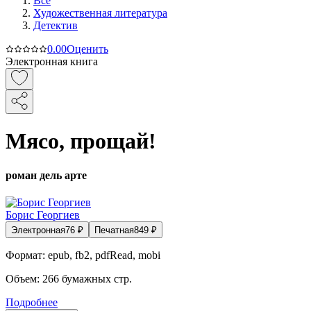
Все
Художественная литература
Детектив
0.0
0
Оценить
Электронная книга
Мясо, прощай!
роман дель арте
Борис Георгиев
Электронная
76
₽
Печатная
849
₽
Формат:
epub, fb2, pdfRead, mobi
Объем:
266
бумажных стр.
Подробнее