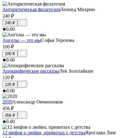
Антарктическая филателия
Леонид Михрин
240
₽
240
₽
0.0
0
Ангелы — это мы
Софья Терехова
100
₽
100
₽
0.0
0
Апокрифические рассказы
Лев Золотайкин
120
₽
120
₽
0.0
0
2020
Александр Овчинников
456
₽
456
₽
0.0
0
12 мифов о любви, привитых с детства
Ярослава Лим