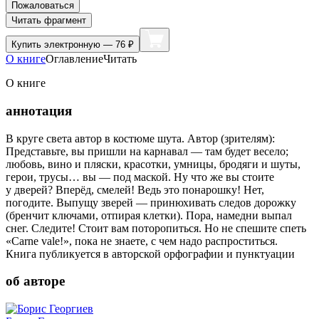
Пожаловаться
Читать фрагмент
Купить
электронную — 76 ₽
О книге
Оглавление
Читать
О книге
аннотация
В круге света автор в костюме шута. Автор (зрителям):
Представьте, вы пришли на карнавал — там будет весело;
любовь, вино и пляски, красотки, умницы, бродяги и шуты,
герои, трусы… вы — под маской. Ну что же вы стоите
у дверей? Вперёд, смелей! Ведь это понарошку! Нет,
погодите. Выпущу зверей — принюхивать следов дорожку
(бренчит ключами, отпирая клетки). Пора, намедни выпал
снег. Следите! Стоит вам поторопиться. Но не спешите спеть
«Carne vale!», пока не знаете, с чем надо распроститься.
Книга публикуется в авторской орфографии и пунктуации
об авторе