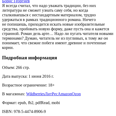
Борис Георгиев
Я всегда считал, что надо уважать традиции, без них
литература не сможет узнать саму себя, но когда
сталкиваешься с нестандартным материалом, трудно
удержаться в рамках традиционного романа. Ничего
не попишешь, приходится искать новые изобразительные
средства, пробовать новую форму, даже пусть она и кажется
странной. Роман дель арте… Надо ли пугать читателя новыми
терминами? Думаю, читатель не из пугливых, к тому же он
понимает, что свежие побеги имеют древние и почтенные
корни.
Подробная информация
Объем:
266
стр.
Дата выпуска:
1 июня 2016 г.
Возрастное ограничение:
18
+
В магазинах:
Wildberries
ЛитРес
Amazon
Ozon
Формат:
epub, fb2, pdfRead, mobi
ISBN:
978-5-4474-8906-9