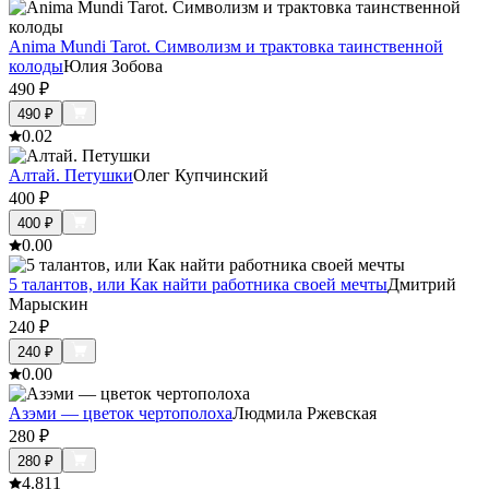
Anima Mundi Tarot. Символизм и трактовка таинственной
колоды
Юлия Зобова
490
₽
490
₽
0.0
2
Алтай. Петушки
Олег Купчинский
400
₽
400
₽
0.0
0
5 талантов, или Как найти работника своей мечты
Дмитрий
Марыскин
240
₽
240
₽
0.0
0
Азэми — цветок чертополоха
Людмила Ржевская
280
₽
280
₽
4.8
11