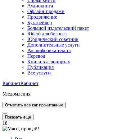
Тираж книги
Аудиокнига
Офлайн-продажи
Продвижение
Буктрейлер
Большой издательский пакет
Rideró для бизнеса
Юридический советник
Дополнительные услуги
Расшифровка текста
Перевод
Книги в аэропортах
Публикация
Все услуги
Кабинет
Кабинет
Уведомления
Отметить все как прочитанные
Показать ещё
18
+