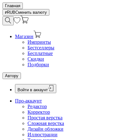
Главная
RUB
Сменить валюту
Магазин
Импринты
Бестселлеры
Бесплатные
Скидки
Подборки
Автору
Войти в аккаунт
Про-аккаунт
Редактор
Корректор
Простая верстка
Сложная верстка
Дизайн обложки
Иллюстрации