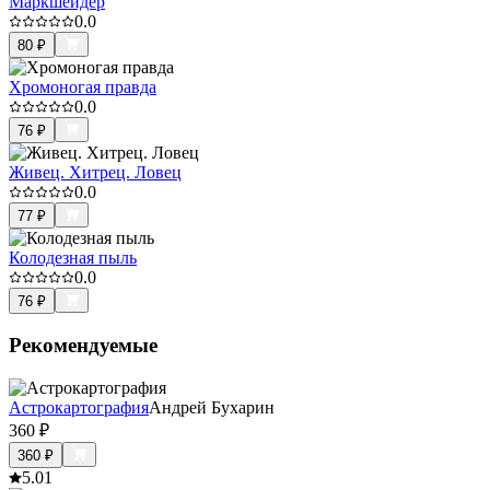
Маркшейдер
0.0
80
₽
Хромоногая правда
0.0
76
₽
Живец. Хитрец. Ловец
0.0
77
₽
Колодезная пыль
0.0
76
₽
Рекомендуемые
Астрокартография
Андрей Бухарин
360
₽
360
₽
5.0
1