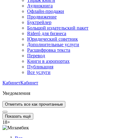
Тираж книги
Аудиокнига
Офлайн-продажи
Продвижение
Буктрейлер
Большой издательский пакет
Rideró для бизнеса
Юридический советник
Дополнительные услуги
Расшифровка текста
Перевод
Книги в аэропортах
Публикация
Все услуги
Кабинет
Кабинет
Уведомления
Отметить все как прочитанные
Показать ещё
18
+