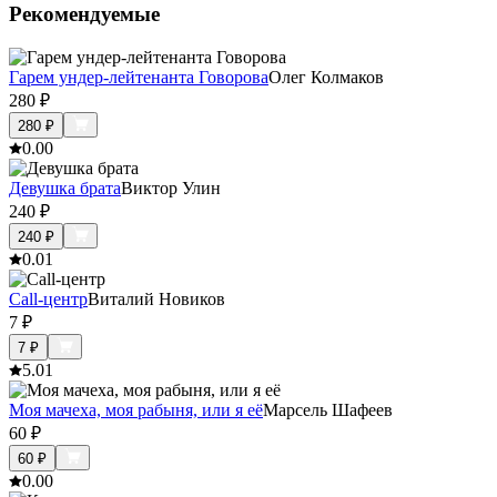
Рекомендуемые
Гарем ундер-лейтенанта Говорова
Олег Колмаков
280
₽
280
₽
0.0
0
Девушка брата
Виктор Улин
240
₽
240
₽
0.0
1
Call-центр
Виталий Новиков
7
₽
7
₽
5.0
1
Моя мачеха, моя рабыня, или я её
Марсель Шафеев
60
₽
60
₽
0.0
0