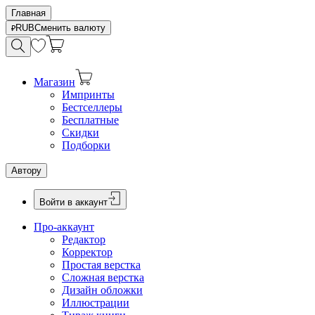
Главная
RUB
Сменить валюту
Магазин
Импринты
Бестселлеры
Бесплатные
Скидки
Подборки
Автору
Войти в аккаунт
Про-аккаунт
Редактор
Корректор
Простая верстка
Сложная верстка
Дизайн обложки
Иллюстрации