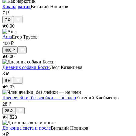
Как наркотик
Виталий Новиков
7
₽
7
₽
0.0
0
Аша
Егор Трусов
400
₽
400
₽
0.0
0
Дневник собаки Босси
Леся Казанцева
8
₽
8
₽
5.0
3
Член ячейки, без ячейки — не член
Евгений Клейменов
28
₽
28
₽
4.8
23
До конца света и после
Виталий Новиков
9
₽