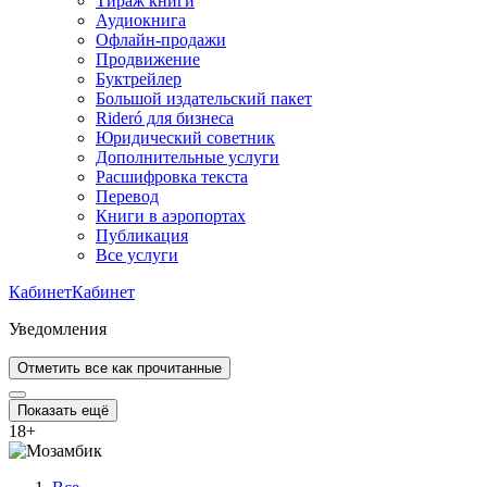
Тираж книги
Аудиокнига
Офлайн-продажи
Продвижение
Буктрейлер
Большой издательский пакет
Rideró для бизнеса
Юридический советник
Дополнительные услуги
Расшифровка текста
Перевод
Книги в аэропортах
Публикация
Все услуги
Кабинет
Кабинет
Уведомления
Отметить все как прочитанные
Показать ещё
18
+