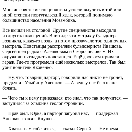
Многие советские специалисты успели выучить в той или
иной степени португальский язык, который понимало
большинство населения Мозамбика.
Все вышли из столовой. Другие специалисты выходили
из других помещений. В пятидесяти метрах у бульдозера
возникла, какая-то возня, а потом прозвучало три одиночных
выстрела. Повстанцы расстреляли бульдозериста Ивашова.
Сергей шёл рядом с Алешковым и Скороспеловым. Их
окружили пятнадцать повстанцев. Ещё двое осматривали
гараж. Где-то прогремели ещё несколько выстрелов. Так был
убит водитель Яковенко.
— Ну, что, товарищ парторг, говорили нас никто не тронет, —
предъявил Улыбину Алешков. — А ведь у нас был шанс
бежать.
— Чего ты к нему привязался, кто знал, что так получится, —
заступился за Улыбина геолог Фролкин.
— Прав был, Юрка, а парторг загубил нас, — поддержал
Алешкова завхоз Янушев.
— Хватит вам собачиться, — сказал Сергей. — Не время.