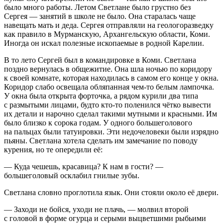
было много работы. Летом Светлане было грустно без
Сергея — занятий в школе не было. Она старалась чаще
навещать мать и деда. Сергея отправляли на геологоразведку
как правило в Мурманскую, Архангельскую области, Коми.
Иногда он искал полезные ископаемые в родной Карелии.
В то лето Сергей был в командировке в Коми. Светлана
поздно вернулась в общежитие. Она шла ночью по коридору
к своей комнате, которая находилась в самом его конце у окна.
Коридор слабо освещала обляпанная чем-то белым лампочка.
У окна была открыта форточка, а рядом курили два типа
с размытыми лицами, будто кто-то поленился чётко вывести
их детали и нарочно сделал такими мутными и красными. Им
было близко к сорока годам. У одного большеголового
на пальцах были татуировки. Эти недочеловеки были изрядно
пьяны. Светлана хотела сделать им замечание по поводу
курения, но те опередили её:
— Куда чешешь, красавица? К нам в гости? —
большеголовый осклабил гнилые зубы.
Светлана словно проглотила язык. Они стояли около её двери.
— Заходи не бойся, уходи не плачь, — молвил второй
с головой в форме огурца и серыми выцветшими рыбьими