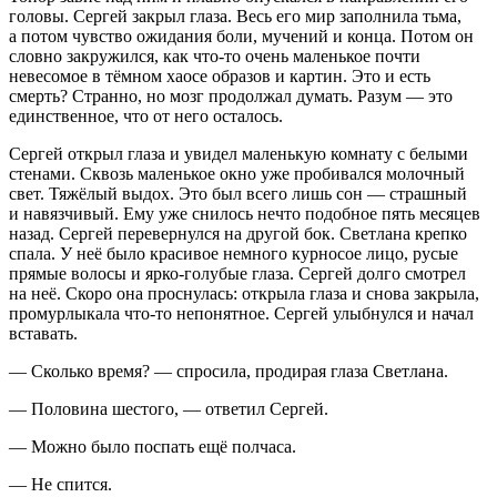
головы. Сергей закрыл глаза. Весь его мир заполнила тьма,
а потом чувство ожидания боли, мучений и конца. Потом он
словно закружился, как что-то очень маленькое почти
невесомое в тёмном хаосе образов и картин. Это и есть
смерть? Странно, но мозг продолжал думать. Разум — это
единственное, что от него осталось.
Сергей открыл глаза и увидел маленькую комнату с белыми
стенами. Сквозь маленькое окно уже пробивался молочный
свет. Тяжёлый выдох. Это был всего лишь сон — страшный
и навязчивый. Ему уже снилось нечто подобное пять месяцев
назад. Сергей перевернулся на другой бок. Светлана крепко
спала. У неё было красивое немного курносое лицо, русые
прямые волосы и ярко-голубые глаза. Сергей долго смотрел
на неё. Скоро она проснулась: открыла глаза и снова закрыла,
промурлыкала что-то непонятное. Сергей улыбнулся и начал
вставать.
— Сколько время? — спросила, продирая глаза Светлана.
— Половина шестого, — ответил Сергей.
— Можно было поспать ещё полчаса.
— Не спится.