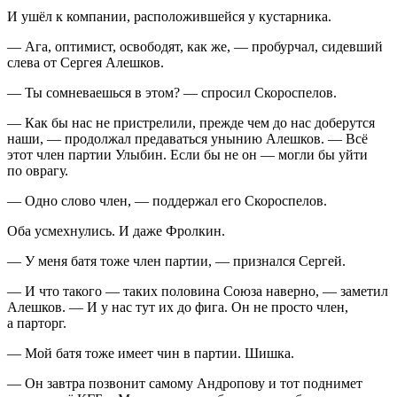
И ушёл к компании, расположившейся у кустарника.
— Ага, оптимист, освободят, как же, — пробурчал, сидевший
слева от Сергея Алешков.
— Ты сомневаешься в этом? — спросил Скороспелов.
— Как бы нас не пристрелили, прежде чем до нас доберутся
наши, — продолжал предаваться унынию Алешков. — Всё
этот член партии Улыбин. Если бы не он — могли бы уйти
по оврагу.
— Одно слово член, — поддержал его Скороспелов.
Оба усмехнулись. И даже Фролкин.
— У меня батя тоже член партии, — признался Сергей.
— И что такого — таких половина Союза наверно, — заметил
Алешков. — И у нас тут их до фига. Он не просто член,
а парторг.
— Мой батя тоже имеет чин в партии. Шишка.
— Он завтра позвонит самому Андропову и тот поднимет