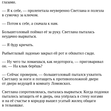
глазами.
— Я к себе, — пролепетала неуверенно Светлана и полезла
в сумочку за ключом.
— Потом к себе, а сначала к нам.
Большеголовый поймал её за руку. Светлана пыталась
неудачно вырваться.
— Я буду кричать.
Рыбьеглазый ладонью закрыл ей рот и обхватил сзади.
— Ну чего ты ломаешься, как недоторога, — приговаривал
он. — На клык берёшь?
— Сейчас проверим, — большеголовый пытался ухватить
Светлану за ноги и потащить к противоположной двери
от двери ведущей в комнату Ломовских.
Светлана сопротивлялась, пыталась вырваться. Когда подонки
пытались затащить её в дверь, она упёрлась в стену ногами
и на её счастье в коридор вышел усатый жилец общаги
в тельняшке.