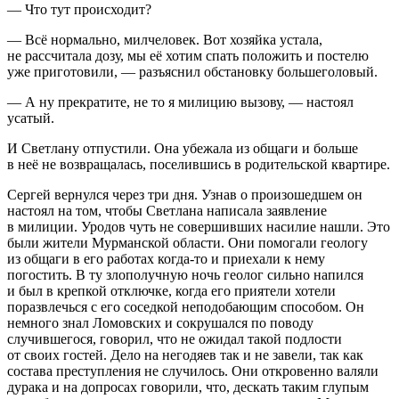
— Что тут происходит?
— Всё нормально, милчеловек. Вот хозяйка устала,
не рассчитала дозу, мы её хотим спать положить и постелю
уже приготовили, — разъяснил обстановку большеголовый.
— А ну прекратите, не то я милицию вызову, — настоял
усатый.
И Светлану отпустили. Она убежала из общаги и больше
в неё не возвращалась, поселившись в родительской квартире.
Сергей вернулся через три дня. Узнав о произошедшем он
настоял на том, чтобы Светлана написала заявление
в милиции. Уродов чуть не совершивших насилие нашли. Это
были жители Мурманской области. Они помогали геологу
из общаги в его работах когда-то и приехали к нему
погостить. В ту злополучную ночь геолог сильно напился
и был в крепкой отключке, когда его приятели хотели
поразвлечься с его соседкой неподобающим способом. Он
немного знал Ломовских и сокрушался по поводу
случившегося, говорил, что не ожидал такой подлости
от своих гостей. Дело на негодяев так и не завели, так как
состава преступления не случилось. Они откровенно валяли
дурака и на допросах говорили, что, дескать таким глупым