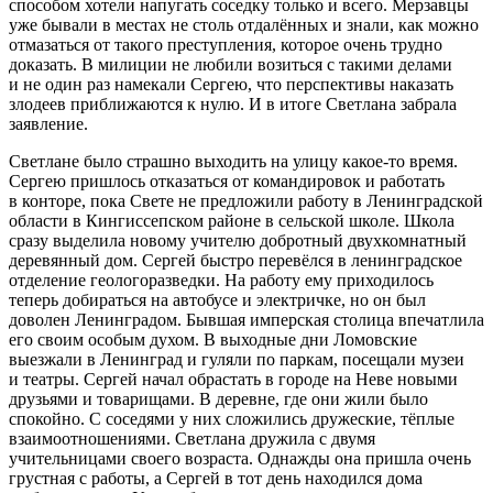
способом хотели напугать соседку только и всего. Мерзавцы
уже бывали в местах не столь отдалённых и знали, как можно
отмазаться от такого преступления, которое очень трудно
доказать. В милиции не любили возиться с такими делами
и не один раз намекали Сергею, что перспективы наказать
злодеев приближаются к нулю. И в итоге Светлана забрала
заявление.
Светлане было страшно выходить на улицу какое-то время.
Сергею пришлось отказаться от командировок и работать
в конторе, пока Свете не предложили работу в Ленинградской
области в Кингиссепском районе в сельской школе. Школа
сразу выделила новому учителю добротный двухкомнатный
деревянный дом. Сергей быстро перевёлся в ленинградское
отделение геологоразведки. На работу ему приходилось
теперь добираться на автобусе и электричке, но он был
доволен Ленинградом. Бывшая имперская столица впечатлила
его своим особым духом. В выходные дни Ломовские
выезжали в Ленинград и гуляли по паркам, посещали музеи
и театры. Сергей начал обрастать в городе на Неве новыми
друзьями и товарищами. В деревне, где они жили было
спокойно. С соседями у них сложились дружеские, тёплые
взаимоотношениями. Светлана дружила с двумя
учительницами своего возраста. Однажды она пришла очень
грустная с работы, а Сергей в тот день находился дома