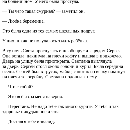
на больничном. У него была простуда.
— Ты чего такая смурная? — заметил он.
— Любка беременна.
Это была одна из тех самых школьных подруг.
У них никак не получалось зачать ребёнка.
В ту ночь Света проснулась и не обнаружила рядом Сергея.
Она встала, накинула на плечи кофту и вышла в прихожую.
Дверь на улицу была приоткрыта. Светлана выглянула
за дверь. Сергей стоял около яблони и курил. Была середина
осени. Сергей был в трусах, майке, сапогах и сверху накинул
на плечи телогрейку. Светлана подошла к нему.
— Что с тобой?
— Это всё из-за меня наверно.
— Перестань. Не надо тебе так много курить. У тебя и так
здоровье никудышное и язва.
— Достался тебе инвалид.