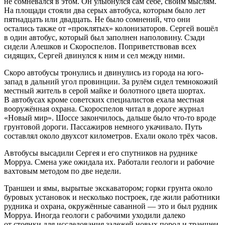
не сомневался в этом. Он улыбнулся сам себе, своим мыслям.
На площади стояли два серых автобуса, которым было лет
пятнадцать или двадцать. Не было сомнений, что они
остались также от «проклятых» колонизаторов. Сергей вошёл
в один автобус, который был заполнен наполовину. Сзади
сидели Алешков и Скороспелов. Поприветствовав всех
сидящих, Сергей двинулся к ним и сел между ними.
Скоро автобусы тронулись и двинулись из города на юго-
запад в дальний угол провинции. За рулём сидел темнокожий
местный житель в серой майке и болотного цвета шортах.
В автобусах кроме советских специалистов ехала местная
вооружённая охрана. Скороспелов читал в дороге журнал
«Новый мир». Шоссе закончилось, дальше было что-то вроде
грунтовой дороги. Пассажиров немного укачивало. Путь
составлял около двухсот километров. Ехали около трёх часов.
Автобусы высадили Сергея и его спутников на руднике
Морруа. Смена уже ожидала их. Работали геологи и рабочие
вахтовым методом по две недели.
Траншеи и ямы, вырытые экскаватором; горки грунта около
буровых установок и несколько построек, где жили работники
рудника и охрана, окружённые саванной — это и был рудник
Морруа. Иногда геологи с рабочими уходили далеко
от стоянки для исследования залежей новых пород и траншеи