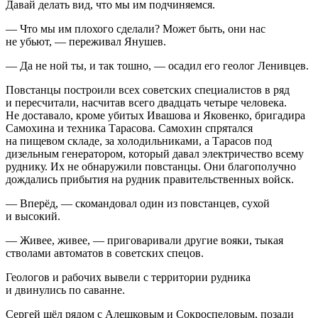
Давай делать вид, что мы им подчиняемся.
— Что мы им плохого сделали? Может быть, они нас
не убьют, — переживал Янушев.
— Да не ной ты, и так тошно, — осадил его геолог Ленивцев.
Повстанцы построили всех советских специалистов в ряд
и пересчитали, насчитав всего двадцать четыре человека.
Не доставало, кроме убитых Ивашова и Яковенко, бригадира
Самохина и техника Тарасова. Самохин спрятался
на пищевом складе, за холодильниками, а Тарасов под
дизельным генератором, который давал электричество всему
руднику. Их не обнаружили повстанцы. Они благополучно
дождались прибытия на рудник правительственных войск.
— Вперёд, — скомандовал один из повстанцев, сухой
и высокий.
— Живее, живее, — приговаривали другие вояки, тыкая
стволами автоматов в советских спецов.
Геологов и рабочих вывели с территории рудника
и двинулись по саванне.
Сергей шёл рядом с Алешковым и Сокроспеловым, позади