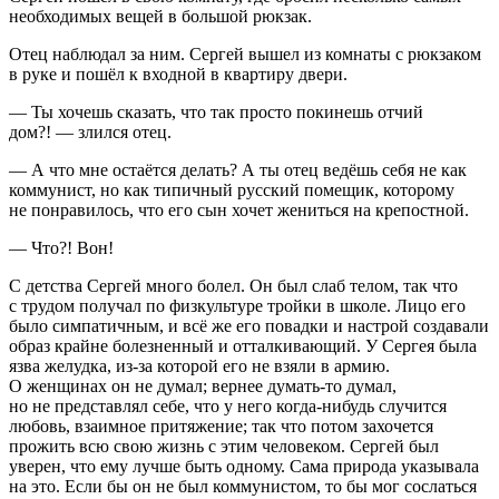
необходимых вещей в большой рюкзак.
Отец наблюдал за ним. Сергей вышел из комнаты с рюкзаком
в руке и пошёл к входной в квартиру двери.
— Ты хочешь сказать, что так просто покинешь отчий
дом?! — злился отец.
— А что мне остаётся делать? А ты отец ведёшь себя не как
коммунист, но как типичный русский помещик, которому
не понравилось, что его сын хочет жениться на крепостной.
— Что?! Вон!
С детства Сергей много болел. Он был слаб телом, так что
с трудом получал по физкультуре тройки в школе. Лицо его
было симпатичным, и всё же его повадки и настрой создавали
образ крайне болезненный и отталкивающий. У Сергея была
язва желудка, из-за которой его не взяли в армию.
О женщинах он не думал; вернее думать-то думал,
но не представлял себе, что у него когда-нибудь случится
любовь, взаимное притяжение; так что потом захочется
прожить всю свою жизнь с этим человеком. Сергей был
уверен, что ему лучше быть одному. Сама природа указывала
на это. Если бы он не был коммунистом, то бы мог сослаться