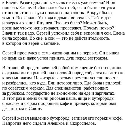
к Елене. Разве одна лишь мысль не есть уже измена? И он
пошёл к Елене. И сблизился бы с ней, если бы не очнулся
от непонятного звука похожего на хлопок. Вокруг было
темно. Все спали. У входа в домик ворочался Табатадзе
и зверски храпел Янушев. Что это было? Может быть,
военные что-то испытывают, проверяют. Почему ночью?
Значит, так надо. Сергей успокоил себя и вспомнил сон. Елена
была хороша. Во сне, а сон — это не действительность,
в которой он верен Светлане.
Сергей проснулся в семь часов одним из первых. Он вышел
из домика и даже успел принять душ перед завтраком.
В столовой представлявшей собой помещение без стен, лишь
с оградками и крышей над головой народ собрался на завтрак
к восьми часам. Некоторые к этому времени успели поесть
и разбрелись, кто куда. Ели неторопливо. Еда была неплохой
по советским меркам. Для специалистов, работающих
за рубежом, государство не экономило на еде и зарплатах.
В этот раз в меню были рисовая каша, яйца и бутерброды
с маслом и сыром с хорошим кофе в придачу, который был
дефицитом в Союзе.
Сергей жевал медленно бутерброд, запивая его горьким кофе.
Напротив него сидели Алешков и Скороспелов.