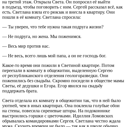
на третий этаж. Открыла Света. Он попросил её выйти
в подъезд, чтобы поговорить с ним. Сергей рассказал всё, как
есть. Светлана взяла его рюкзак и внесла в квартиру. Они
пошли в её комнату. Светлана спросила:
— Ты уверен, что тебе нужна такая подруга жизни?
— Не подруга, но жена. Мы поженимся.
— Весь мир против нас.
— Не весь, всего лишь мой папа, а он не господь бог.
Какое-то время они пожили в Светиной квартире. Потом
переехали в комнату в общежитии, выделенную Сергею
от республиканского отделения геологоразведки. Они
поженились без свадьбы. Скромно посидели в обществе мамы
Светы, её дедушки и Егора. Егор явился на свадьбу
поддержать брата.
Света отделала их комнату в общежитии так, что в ней было
уютней, чем в иных квартирах. Она поклеила голубые обои
на стены, повесила сиреневые шторы. На подоконнике
выстроились горшки с цветочками. Идиллия Ломовских
обрывалась командировками Сергея. Светлана честно ждала
мужа. Скучать времени не было — так как в школе обычно