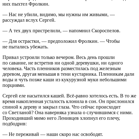
них пыхтел Фролкин.
— Нас не убили, видимо, мы нужны им живыми, —
рассуждал вслух Сергей.
— А тех двух пристрелили, — напомнил Скороспелов.
— Для острастки, — предположил Фролкин. — Чтобы
не пытались убежать.
Привал устроили только вечером. Весь день прошли
по саванне, не встретив ни одной деревушки, ни одного
человека. Часть пленников разместилась под железным
деревом, другая меньшая в тени кустарника. Пленникам дали
воды и чуть позже каши из кукурузной муки небольшими
порциями.
Сергей еле насытился кашей. Всё-равно хотелось есть. В то же
время накопленная усталость клонила в сон. Он прислонился
спиной к дереву и закрыл глаза. Что сейчас происходит
со Светланой? Она наверняка узнала о случившимся с ними.
Проходивший мимо него Ленивцев хлопнул его плечу,
подбодрив:
— Не переживай — наши скоро нас освободят.