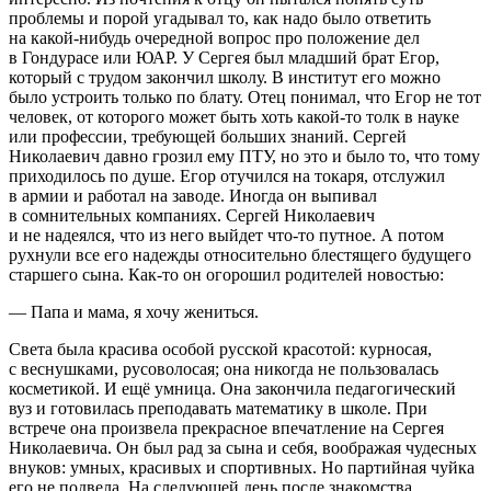
проблемы и порой угадывал то, как надо было ответить
на какой-нибудь очередной вопрос про положение дел
в Гондурасе или ЮАР. У Сергея был младший брат Егор,
который с трудом закончил школу. В институт его можно
было устроить только по блату. Отец понимал, что Егор не тот
человек, от которого может быть хоть какой-то толк в науке
или профессии, требующей больших знаний. Сергей
Николаевич давно грозил ему ПТУ, но это и было то, что тому
приходилось по душе. Егор отучился на токаря, отслужил
в армии и работал на заводе. Иногда он выпивал
в сомнительных компаниях. Сергей Николаевич
и не надеялся, что из него выйдет что-то путное. А потом
рухнули все его надежды относительно блестящего будущего
старшего сына. Как-то он огорошил родителей новостью:
— Папа и мама, я хочу жениться.
Света была красива особой русской красотой: курносая,
с веснушками, русоволосая; она никогда не пользовалась
косметикой. И ещё умница. Она закончила педагогический
вуз и готовилась преподавать математику в школе. При
встрече она произвела прекрасное впечатление на Сергея
Николаевича. Он был рад за сына и себя, воображая чудесных
внуков: умных, красивых и спортивных. Но партийная чуйка
его не подвела. На следующей день после знакомства