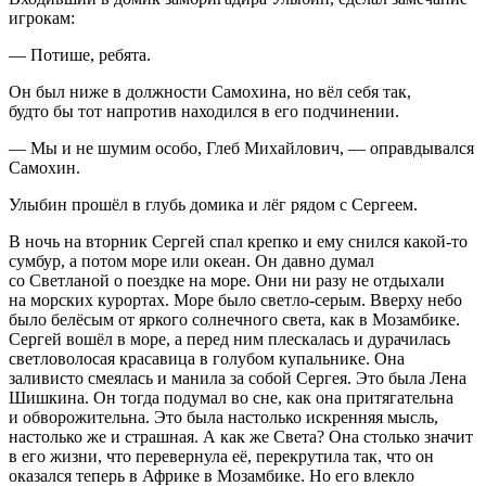
игрокам:
— Потише, ребята.
Он был ниже в должности Самохина, но вёл себя так,
будто бы тот напротив находился в его подчинении.
— Мы и не шумим особо, Глеб Михайлович, — оправдывался
Самохин.
Улыбин прошёл в глубь домика и лёг рядом с Сергеем.
В ночь на вторник Сергей спал крепко и ему снился какой-то
сумбур, а потом море или океан. Он давно думал
со Светланой о поездке на море. Они ни разу не отдыхали
на морских курортах. Море было светло-серым. Вверху небо
было белёсым от яркого солнечного света, как в Мозамбике.
Сергей вошёл в море, а перед ним плескалась и дурачилась
светловолосая красавица в голубом купальнике. Она
заливисто смеялась и манила за собой Сергея. Это была Лена
Шишкина. Он тогда подумал во сне, как она притягательна
и обворожительна. Это была настолько искренняя мысль,
настолько же и страшная. А как же Света? Она столько значит
в его жизни, что перевернула её, перекрутила так, что он
оказался теперь в Африке в Мозамбике. Но его влекло