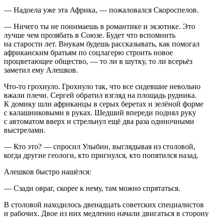
— Надоела уже эта Африка, — пожаловался Скороспелов.
— Ничего ты не понимаешь в романтике и экзотике. Это
лучше чем прозябать в Союзе. Будет что вспомнить
на старости лет. Внукам будешь рассказывать, как помогал
африканским братьям по соцлагерю строить новое
процветающее общество, — то ли в шутку, то ли всерьёз
заметил ему Алешков.
Что-то грохнуло. Грохнуло так, что все сидевшие невольно
вжали плечи. Сергей обратил взгляд на площадь рудника.
К домику шли африканцы в серых беретах и зелёной форме
с калашниковыми в руках. Шедший впереди поднял руку
с автоматом вверх и стрельнул ещё два раза одиночными
выстрелами.
— Кто это? — спросил Улыбин, выглядывая из столовой,
когда другие геологи, кто пригнулся, кто попятился назад.
Алешков быстро нашёлся:
— Сзади овраг, скорее к нему, там можно спрятаться.
В столовой находилось двенадцать советских специалистов
и рабочих. Двое из них медленно начали двигаться в сторону