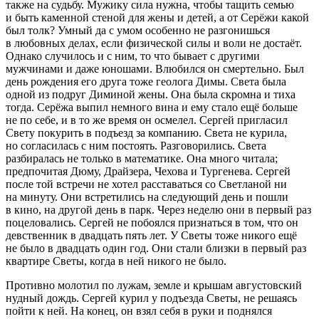
также на судьбу. Мужику сила нужна, чтобы тащить семью
и быть каменной стеной для жены и детей, а от Серёжи какой
был толк? Умный да с умом особенно не разгонишься
в любовных делах, если физической силы и воли не достаёт.
Однако случилось и с ним, то что бывает с другими
мужчинами и даже юношами. Влюбился он смертельно. Был
день рождения его друга тоже геолога Димы. Света была
одной из подруг Диминой жены. Она была скромна и тиха
тогда. Серёжа выпил немного вина и ему стало ещё больше
не по себе, и в то же время он осмелел. Сергей пригласил
Свету покурить в подъезд за компанию. Света не курила,
но согласилась с ним постоять. Разговорились. Света
разбиралась не только в математике. Она много читала;
предпочитая Дюму, Драйзера, Чехова и Тургенева. Сергей
после той встречи не хотел расставаться со Светланой ни
на минуту. Они встретились на следующий день и пошли
в кино, на другой день в парк. Через неделю они в первый раз
поцеловались. Сергей не побоялся признаться в том, что он
девственник в двадцать пять лет. У Светы тоже никого ещё
не было в двадцать один год. Они стали близки в первый раз
квартире Светы, когда в ней никого не было.
Противно молотил по лужам, земле и крышам августовский
нудный дождь. Сергей курил у подъезда Светы, не решаясь
пойти к ней. На конец, он взял себя в руки и поднялся