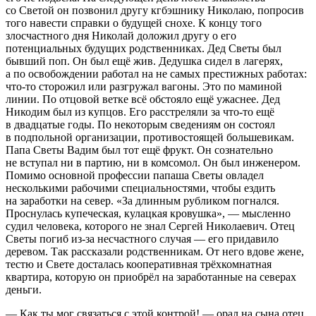
со Светой он позвонил другу кгбэшнику Николаю, попросив
того навести справки о будущей снохе. К концу того
злосчастного дня Николай доложил другу о его
потенциальных будущих родственниках. Дед Светы был
бывший поп. Он был ещё жив. Дедушка сидел в лагерях,
а по освобождении работал на не самых престижных работах:
что-то сторожил или разгружал вагоны. Это по маминой
линии. По отцовой ветке всё обстояло ещё ужаснее. Дед
Никодим был из купцов. Его расстреляли за что-то ещё
в двадцатые годы. По некоторым сведениям он состоял
в подпольной организации, противостоящей большевикам.
Папа Светы Вадим был тот ещё фрукт. Он сознательно
не вступал ни в партию, ни в комсомол. Он был инженером.
Помимо основной профессии папаша Светы овладел
несколькими рабочими специальностями, чтобы ездить
на заработки на север. «За длинным рубликом погнался.
Проснулась купеческая, кулацкая кровушка», — мысленно
судил человека, которого не знал Сергей Николаевич. Отец
Светы погиб из-за несчастного случая — его придавило
деревом. Так рассказали родственникам. От него вдове жене,
тестю и Свете досталась кооперативная трёхкомнатная
квартира, которую он приобрёл на заработанные на северах
деньги.
— Как ты мог связаться с этой контрой! — орал на сына отец,