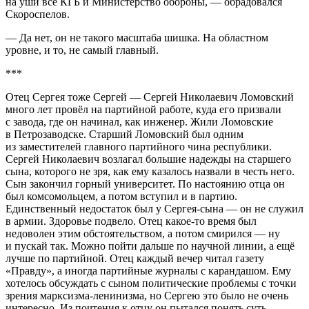
на уши всё КГБ и Министерство обороны, — обрадовался
Скороспелов.
— Да нет, он не такого масштаба шишка. На областном
уровне, и то, не самый главный.
***
Отец Сергея тоже Сергей — Сергей Николаевич Ломовский
много лет провёл на партийной работе, куда его призвали
с завода, где он начинал, как инженер. Жили Ломовские
в Петрозаводске. Старший Ломовский был одним
из заместителей главного партийного чина республики.
Сергей Николаевич возлагал большие надежды на старшего
сына, которого не зря, как ему казалось назвали в честь него.
Сын закончил горный университет. По настоянию отца он
был комсомольцем, а потом вступил и в партию.
Единственный недостаток был у Сергея-сына — он не служил
в армии. Здоровье подвело. Отец какое-то время был
недоволен этим обстоятельством, а потом смирился — ну
и пускай так. Можно пойти дальше по научной линии, а ещё
лучше по партийной. Отец каждый вечер читал газету
«Правду», а иногда партийные журналы с карандашом. Ему
хотелось обсуждать с сыном политические проблемы с точки
зрения марксизма-ленинизма, но Сергею это было не очень
интересно. Из почтения к отцу он пытался понять суть