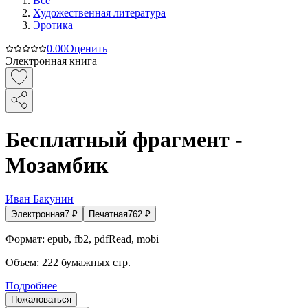
Все
Художественная литература
Эротика
0.0
0
Оценить
Электронная книга
Бесплатный фрагмент -
Мозамбик
Иван Бакунин
Электронная
7
₽
Печатная
762
₽
Формат:
epub, fb2, pdfRead, mobi
Объем:
222
бумажных стр.
Подробнее
Пожаловаться