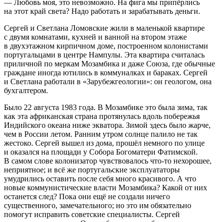
— Любовь моя, это невозможно. На фига мы припёрлись
на этот край света? Надо работать и зарабатывать деньги.
Сергей и Светлана Ломовские жили в маленькой квартире
с двумя комнатами, кухней и ванной на втором этаже
в двухэтажном кирпичном доме, построенном колонистами
португальцами в центре Нампулы. Эта квартира считалась
приличной по меркам Мозамбика и даже Союза, где обычные
граждане иногда ютились в коммуналках и бараках. Сергей
и Светлана работали в «Зарубежгеологии»: он геологом, она
бухгалтером.
Было 22 августа 1983 года. В Мозамбике это была зима, так
как эта африканская страна протянулась вдоль побережья
Индийского океана ниже экватора. Зимой здесь было жарче,
чем в России летом. Ранним утром солнце палило не так
жестоко. Сергей вышел из дома, прошёл немного по улице
и оказался на площади у Собора Богоматери Фатимской.
В самом слове колонизатор чувствовалось что-то нехорошее,
неприятное; и всё же португальские эксплуататоры
умудрились оставить после себя много красивого. А что
новые коммунистические власти Мозамбика? Какой от них
останется след? Пока они ещё не создали ничего
существенного, замечательного; но это им обязательно
помогут исправить советские специалисты. Сергей