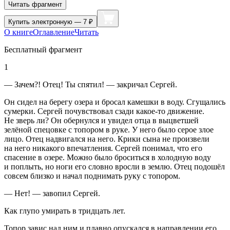
Читать фрагмент
Купить
электронную — 7 ₽
О книге
Оглавление
Читать
Бесплатный фрагмент
1
— Зачем?! Отец! Ты спятил! — закричал Сергей.
Он сидел на берегу озера и бросал камешки в воду. Сгущались
сумерки. Сергей почувствовал сзади какое-то движение.
Не зверь ли? Он обернулся и увидел отца в выцветшей
зелёной спецовке с топором в руке. У него было серое злое
лицо. Отец надвигался на него. Крики сына не произвели
на него никакого впечатления. Сергей понимал, что его
спасение в озере. Можно было броситься в холодную воду
и поплыть, но ноги его словно вросли в землю. Отец подошёл
совсем близко и начал поднимать руку с топором.
— Нет! — завопил Сергей.
Как глупо умирать в тридцать лет.
Топор завис над ним и плавно опускался в направлении его