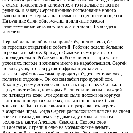
с ямами появлялись в километре, а то и дальше от центра
рудника. В задачу Сергея входило исследование нового
накопанного материала на предмет его ценности и оценки.
На руднике были обнаружены приличные залежи
редкоземельные металлов тантала и ниобия. Было здесь
и железо.
Первый день новой вахты прошёл буднично, вяло, без
интересных открытий и событий. Рабочие делали большие
перерывы в работе. Бригадир Самохин смотрел на это
снисходительно. Ребят можно было понять — при таких
условиях, погоде и климате много не наработаешься. Сергей
порой думал, что зря ругают африканцев за лень
и разгильдяйство — сама природа тут будто шептала: «ляг,
полежи и отдохни». Он совсем забыл про дурной сон.
К концу дня ему хотелось лечь спать пораньше. Отдыхали
в двух постройках, в которых были установлены в каждой
по пятнадцать коек. Эти домики были похожи на корпуса
в летних пионерских лагерях, только стены в них были
тоньше, не было пионервожатых и разрешалось играть
в азартные игры. Когда Сергей расположился для сна на своей
койке в самом дальнем углу домика, у входа за столом
резались в карты Алешков, Самохин, Скороспелов
и Табатадзе. Играли в очко на мозамбикские деньги.
Входивший в домик замбригадира Улыбин, сделал замечание