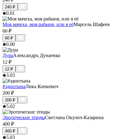
240
₽
0.0
1
Моя мачеха, моя рабыня, или я её
Марсель Шафеев
60
₽
60
₽
0.0
0
Дура
Александръ Дунаенко
12
₽
12
₽
3.0
3
#эдиптына
Лика Конкевич
200
₽
200
₽
5.0
2
Эротические этюды
Светлана Окулич-Казарина
400
₽
400
₽
5.0
3