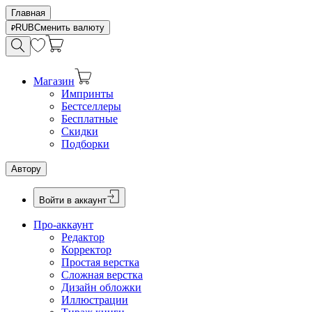
Главная
RUB
Сменить валюту
Магазин
Импринты
Бестселлеры
Бесплатные
Скидки
Подборки
Автору
Войти в аккаунт
Про-аккаунт
Редактор
Корректор
Простая верстка
Сложная верстка
Дизайн обложки
Иллюстрации