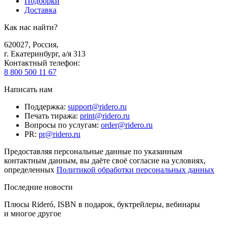
Подборки
Доставка
Как нас найти?
620027
,
Россия
,
г. Екатеринбург, а/я 313
Контактный телефон
:
8 800 500 11 67
Написать нам
Поддержка
:
support@ridero.ru
Печать тиража
:
print@ridero.ru
Вопросы по услугам
:
order@ridero.ru
PR
:
pr@ridero.ru
Предоставляя персональные данные по указанным
контактным данным, вы даёте своё согласие на условиях,
определенных
Политикой обработки персональных данных
Последние новости
Плюсы Rideró, ISBN в подарок, буктрейлеры, вебинары
и многое другое