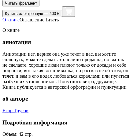
Читать фрагмент
Купить
электронную — 400 ₽
О книге
Оглавление
Читать
О книге
аннотация
Аннотации нет, вернее она уже течет в вас, вы хотите
сплюнуть, можете сделать это в лицо продавца, но вы так
не сделаете, хорошие люди плюют только от досады и себе
под ноги, вот такая вот привычка, но рассказ не об этом, он
течет, и вам в его водах любоваться кораллами или пугаться
разбухших утопленников. Попутного ветра, дружище.
Книга публикуется в авторской орфографии и пунктуации
об авторе
Егор Трусов
Подробная информация
Объем:
42
стр.