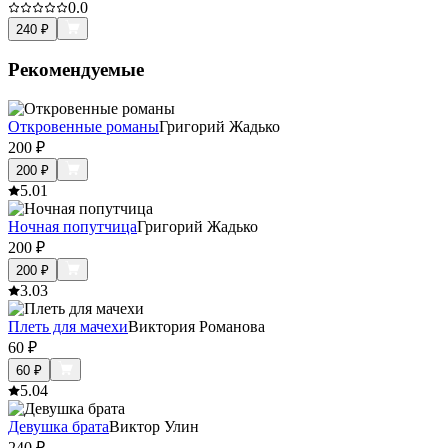
0.0
240
₽
Рекомендуемые
Откровенные романы
Григорий Жадько
200
₽
200
₽
5.0
1
Ночная попутчица
Григорий Жадько
200
₽
200
₽
3.0
3
Плеть для мачехи
Виктория Романова
60
₽
60
₽
5.0
4
Девушка брата
Виктор Улин
240
₽