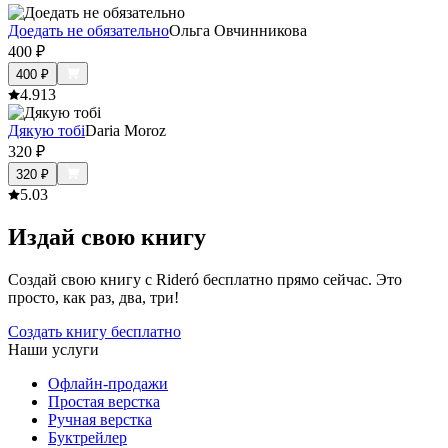
Доедать не обязательно
Ольга Овчинникова
400
₽
400
₽
4.9
13
Дякую тобі
Daria Moroz
320
₽
320
₽
5.0
3
Издай свою книгу
Создай свою книгу с Rideró бесплатно прямо сейчас. Это
просто, как раз, два, три!
Создать книгу бесплатно
Наши услуги
Офлайн-продажи
Простая верстка
Ручная верстка
Буктрейлер