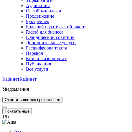
Тираж книги
Аудиокнига
Офлайн-продажи
Продвижение
Буктрейлер
Большой издательский пакет
Rideró для бизнеса
Юридический советник
Дополнительные услуги
Расшифровка текста
Перевод
Книги в аэропортах
Публикация
Все услуги
Кабинет
Кабинет
Уведомления
Отметить все как прочитанные
Показать ещё
18
+