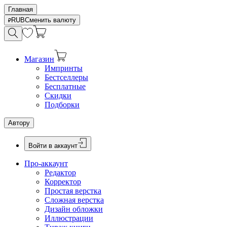
Главная
RUB
Сменить валюту
Магазин
Импринты
Бестселлеры
Бесплатные
Скидки
Подборки
Автору
Войти в аккаунт
Про-аккаунт
Редактор
Корректор
Простая верстка
Сложная верстка
Дизайн обложки
Иллюстрации