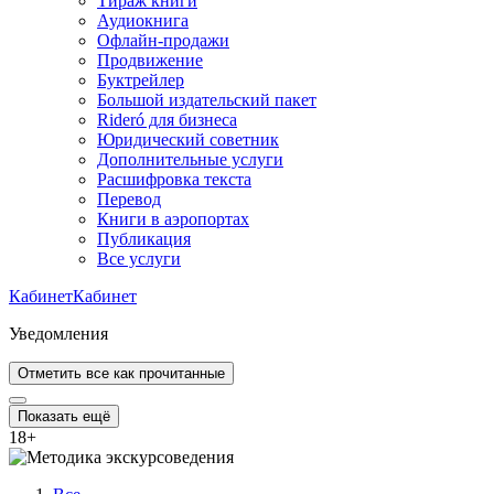
Тираж книги
Аудиокнига
Офлайн-продажи
Продвижение
Буктрейлер
Большой издательский пакет
Rideró для бизнеса
Юридический советник
Дополнительные услуги
Расшифровка текста
Перевод
Книги в аэропортах
Публикация
Все услуги
Кабинет
Кабинет
Уведомления
Отметить все как прочитанные
Показать ещё
18
+