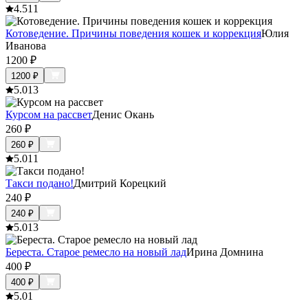
4.5
11
Котоведение. Причины поведения кошек и коррекция
Юлия
Иванова
1200
₽
1200
₽
5.0
13
Курсом на рассвет
Денис Окань
260
₽
260
₽
5.0
11
Такси подано!
Дмитрий Корецкий
240
₽
240
₽
5.0
13
Береста. Старое ремесло на новый лад
Ирина Домнина
400
₽
400
₽
5.0
1