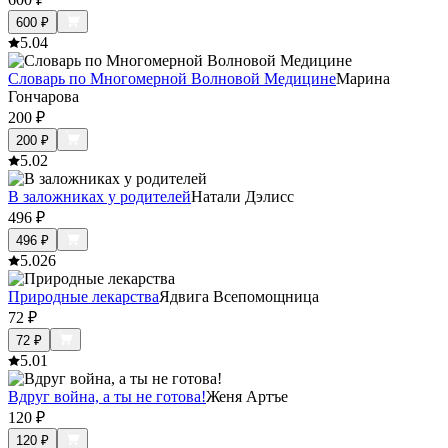
600
₽
5.0
4
Словарь по Многомерной Волновой Медицине
Марина
Гончарова
200
₽
200
₽
5.0
2
В заложниках у родителей
Натали Дэлисс
496
₽
496
₽
5.0
26
Природные лекарства
Ядвига Всепомощница
72
₽
72
₽
5.0
1
Вдруг война, а ты не готова!
Женя Артъе
120
₽
120
₽