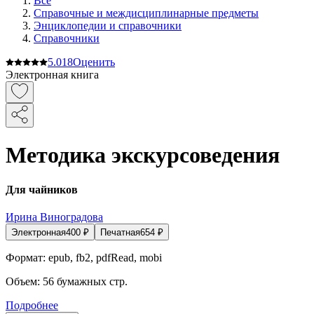
Все
Справочные и междисциплинарные предметы
Энциклопедии и справочники
Справочники
5.0
18
Оценить
Электронная книга
Методика экскурсоведения
Для чайников
Ирина Виноградова
Электронная
400
₽
Печатная
654
₽
Формат:
epub, fb2, pdfRead, mobi
Объем:
56
бумажных стр.
Подробнее