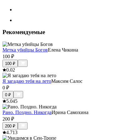
Рекомендуемые
Метка убийцы Богов
Елена Чикина
100
₽
100
₽
0.0
2
Я загадаю тебя на лето
Максим Салос
0
₽
0
₽
5.0
45
Рано. Поздно. Никогда
Ирина Самохина
200
₽
200
₽
4.7
13