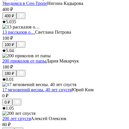
Увидимся в Сен-Тропе
Нигина Кадырова
400
₽
400
₽
5.0
35
13 рассказов о…
Светлана Петрова
100
₽
100
₽
5.0
4
200 приколов от папы
Дария Макарчук
180
₽
180
₽
0.0
1
17 мгновений весны. 40 лет спустя
Юрий Ким
0
₽
0
₽
1.0
5
200 лет спустя
Алексей Олексюк
80
₽