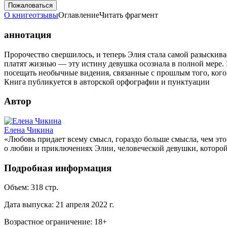
Пожаловаться
О книге
отзывы
Оглавление
Читать фрагмент
аннотация
Пророчество свершилось, и теперь Элия стала самой разыскивае
платят жизнью — эту истину девушка осознала в полной мере. 
посещать необычные видения, связанные с прошлым того, кого
Книга публикуется в авторской орфографии и пунктуации
Автор
Елена Чикина
«Любовь придает всему смысл, гораздо больше смысла, чем это 
о любви и приключениях Элии, человеческой девушки, которой
Подробная информация
Объем:
318
стр.
Дата выпуска:
21 апреля 2022 г.
Возрастное ограничение:
18
+