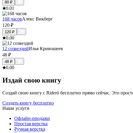
80
₽
0.0
1
168 часов
Алекс Викберг
120
₽
120
₽
0.0
0
12 созвездий
Илья Кривошеев
48
₽
48
₽
0.0
0
Издай свою книгу
Создай свою книгу с Rideró бесплатно прямо сейчас. Это просто,
Создать книгу бесплатно
Наши услуги
Офлайн-продажи
Простая верстка
Ручная верстка