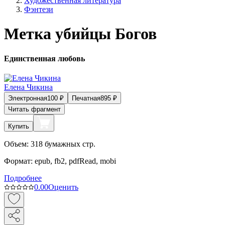
Художественная литература
Фэнтези
Метка убийцы Богов
Единственная любовь
Елена Чикина
Электронная
100
₽
Печатная
895
₽
Читать фрагмент
Купить
Объем:
318
бумажных стр.
Формат:
epub, fb2, pdfRead, mobi
Подробнее
0.0
0
Оценить