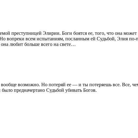
мой преступницей Элирии. Боги боятся ее, того, что она может с
Но вопреки всем испытаниям, посланным ей Судьбой, Элия по-пр
 она любит больше всего на свете…
вообще возможно. Но потеряй ее — и ты потеряешь все. Все, чем
 было предначертано Судьбой убивать Богов.