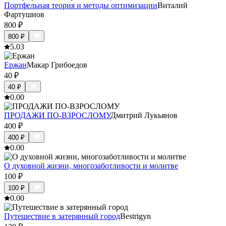
Портфельная теория и методы оптимизации
Виталий
Фартушнов
800
₽
800
₽
5.0
3
Ержан
Макар Грибоедов
40
₽
40
₽
0.0
0
ПРОДАЖИ ПО-ВЗРОСЛОМУ
Дмитрий Лукьянов
400
₽
400
₽
0.0
0
О духовной жизни, многозаботливости и молитве
100
₽
100
₽
0.0
0
Путешествие в затерянный город
Bestrigyn