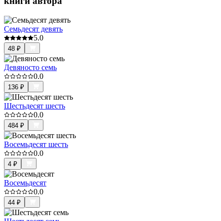
книги автора
Семьдесят девять
5.0
48
₽
Девяносто семь
0.0
136
₽
Шестьдесят шесть
0.0
484
₽
Восемьдесят шесть
0.0
4
₽
Восемьдесят
0.0
44
₽