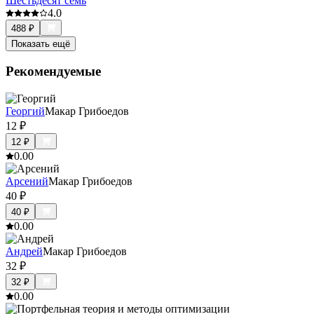
Шестьдесят семь
4.0
488
₽
Показать ещё
Рекомендуемые
Георгий
Макар Грибоедов
12
₽
12
₽
0.0
0
Арсений
Макар Грибоедов
40
₽
40
₽
0.0
0
Андрей
Макар Грибоедов
32
₽
32
₽
0.0
0