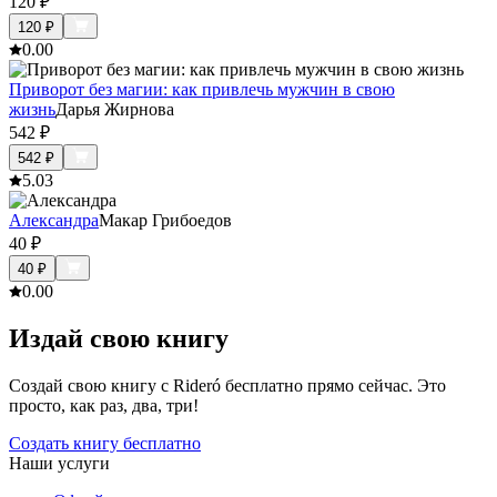
120
₽
120
₽
0.0
0
Приворот без магии: как привлечь мужчин в свою
жизнь
Дарья Жирнова
542
₽
542
₽
5.0
3
Александра
Макар Грибоедов
40
₽
40
₽
0.0
0
Издай свою книгу
Создай свою книгу с Rideró бесплатно прямо сейчас. Это
просто, как раз, два, три!
Создать книгу бесплатно
Наши услуги