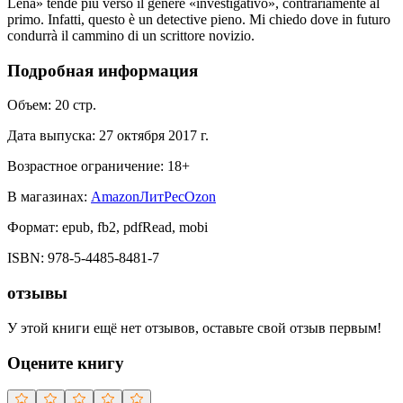
Lena» tende più verso il genere «investigativo», contrariamente al
primo. Infatti, questo è un detective pieno. Mi chiedo dove in futuro
condurrà il cammino di un scrittore novizio.
Подробная информация
Объем:
20
стр.
Дата выпуска:
27 октября 2017 г.
Возрастное ограничение:
18
+
В магазинах:
Amazon
ЛитРес
Ozon
Формат:
epub, fb2, pdfRead, mobi
ISBN:
978-5-4485-8481-7
отзывы
У этой книги ещё нет отзывов, оставьте свой отзыв первым!
Оцените книгу