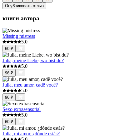
Опубликовать отзыв
книги автора
Missing mistress
5.0
60
₽
Julia, meine Liebe, wo bist du?
5.0
96
₽
Julia, meu amor, cadê você?
5.0
96
₽
Sexo extrasensorial
5.0
60
₽
Julia, mi amor, ¿dónde estás?
5.0