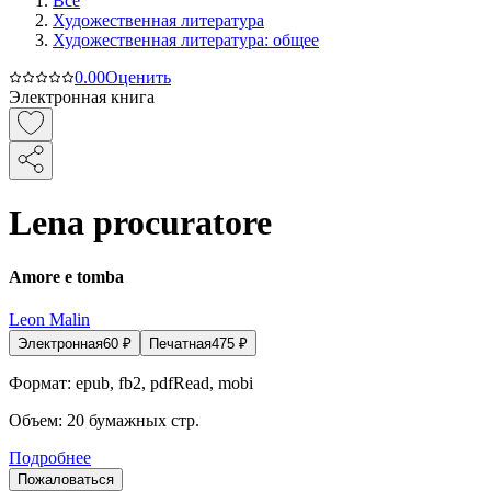
Все
Художественная литература
Художественная литература: общее
0.0
0
Оценить
Электронная книга
Lena procuratore
Amore e tomba
Leon Malin
Электронная
60
₽
Печатная
475
₽
Формат:
epub, fb2, pdfRead, mobi
Объем:
20
бумажных стр.
Подробнее
Пожаловаться