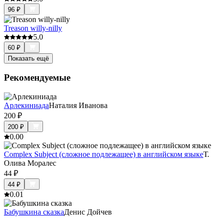
96
₽
Treason willy-nilly
5.0
60
₽
Показать ещё
Рекомендуемые
Арлекиниада
Наталия Иванова
200
₽
200
₽
0.0
0
Complex Subject (сложное подлежащее) в английском языке
Т.
Олива Моралес
44
₽
44
₽
0.0
1
Бабушкина сказка
Денис Дойчев