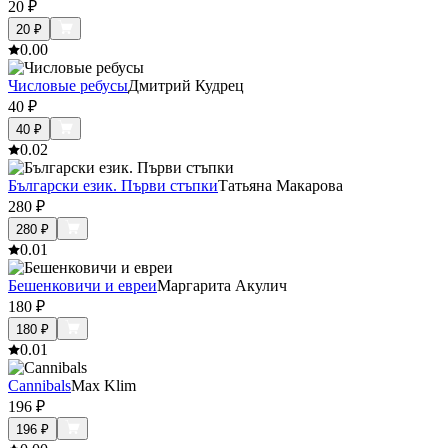
20
₽
20
₽
0.0
0
Числовые ребусы
Дмитрий Кудрец
40
₽
40
₽
0.0
2
Български език. Първи стъпки
Татьяна Макарова
280
₽
280
₽
0.0
1
Бешенковичи и евреи
Маргарита Акулич
180
₽
180
₽
0.0
1
Cannibals
Max Klim
196
₽
196
₽