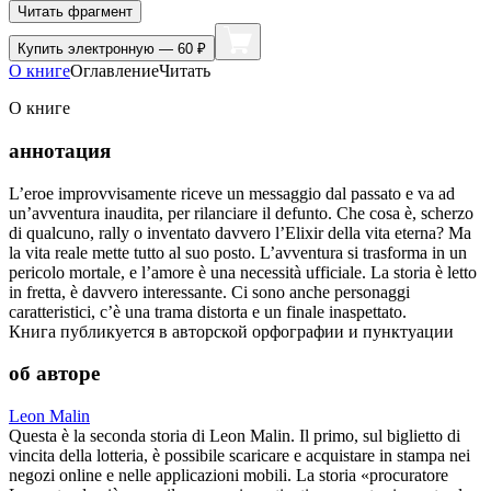
Читать фрагмент
Купить
электронную — 60 ₽
О книге
Оглавление
Читать
О книге
аннотация
L’eroe improvvisamente riceve un messaggio dal passato e va ad
un’avventura inaudita, per rilanciare il defunto. Che cosa è, scherzo
di qualcuno, rally o inventato davvero l’Elixir della vita eterna? Ma
la vita reale mette tutto al suo posto. L’avventura si trasforma in un
pericolo mortale, e l’amore è una necessità ufficiale. La storia è letto
in fretta, è davvero interessante. Ci sono anche personaggi
caratteristici, c’è una trama distorta e un finale inaspettato.
Книга публикуется в авторской орфографии и пунктуации
об авторе
Leon Malin
Questa è la seconda storia di Leon Malin. Il primo, sul biglietto di
vincita della lotteria, è possibile scaricare e acquistare in stampa nei
negozi online e nelle applicazioni mobili. La storia «procuratore