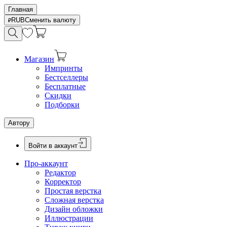
Главная
RUB
Сменить валюту
Магазин
Импринты
Бестселлеры
Бесплатные
Скидки
Подборки
Автору
Войти в аккаунт
Про-аккаунт
Редактор
Корректор
Простая верстка
Сложная верстка
Дизайн обложки
Иллюстрации