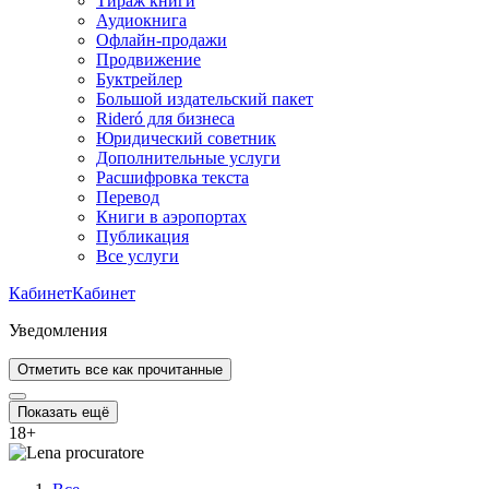
Тираж книги
Аудиокнига
Офлайн-продажи
Продвижение
Буктрейлер
Большой издательский пакет
Rideró для бизнеса
Юридический советник
Дополнительные услуги
Расшифровка текста
Перевод
Книги в аэропортах
Публикация
Все услуги
Кабинет
Кабинет
Уведомления
Отметить все как прочитанные
Показать ещё
18
+