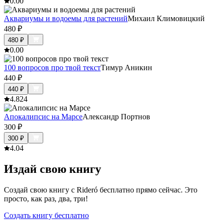
0.0
0
Аквариумы и водоемы для растений
Михаил Климовицкий
480
₽
480
₽
0.0
0
100 вопросов про твой текст
Тимур Аникин
440
₽
440
₽
4.8
24
Апокалипсис на Марсе
Александр Портнов
300
₽
300
₽
4.0
4
Издай свою книгу
Создай свою книгу с Rideró бесплатно прямо сейчас. Это
просто, как раз, два, три!
Создать книгу бесплатно