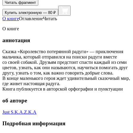
Читать фрагмент
Купить
электронную — 80 ₽
О книге
Оглавление
Читать
О книге
аннотация
Сказка «Королевство потерянной радуги» — приключения
мальчика, который отправился на поиски радуги вместе
со своей собакой. Друзьям предстоит спасти каждый из семи
цветов, узнать, как они называются, научиться помогать друг
другу, узнать о том, как важно говорить добрые слова.
В конце маленького героя ждет удивительный сказочный мир,
где живет настоящая радуга.
Книга публикуется в авторской орфографии и пунктуации
об авторе
Just S.K.A.Z.K.A
Подробная информация