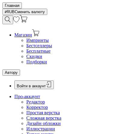
Главная
RUB
Сменить валюту
Магазин
Импринты
Бестселлеры
Бесплатные
Скидки
Подборки
Автору
Войти в аккаунт
Про-аккаунт
Редактор
Корректор
Простая верстка
Сложная верстка
Дизайн обложки
Иллюстрации