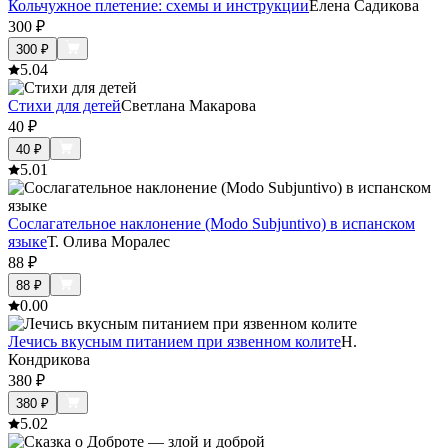
Кольчужное плетение: схемы и инструкции
Елена Садикова
300
₽
300
₽
5.0
4
Стихи для детей
Светлана Макарова
40
₽
40
₽
5.0
1
Сослагательное наклонение (Modo Subjuntivo) в испанском
языке
Т. Олива Моралес
88
₽
88
₽
0.0
0
Лечись вкусным питанием при язвенном колите
Н.
Кондрикова
380
₽
380
₽
5.0
2