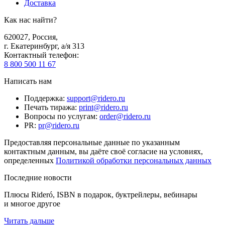
Доставка
Как нас найти?
620027
,
Россия
,
г. Екатеринбург, а/я 313
Контактный телефон
:
8 800 500 11 67
Написать нам
Поддержка
:
support@ridero.ru
Печать тиража
:
print@ridero.ru
Вопросы по услугам
:
order@ridero.ru
PR
:
pr@ridero.ru
Предоставляя персональные данные по указанным
контактным данным, вы даёте своё согласие на условиях,
определенных
Политикой обработки персональных данных
Последние новости
Плюсы Rideró, ISBN в подарок, буктрейлеры, вебинары
и многое другое
Читать дальше