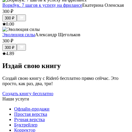
Воркбук. 7 шагов к успеху на фрилансе
Екатерина Оленская
300
₽
300
₽
0.0
0
Эволюция силы
Александр Щегольков
300
₽
300
₽
4.8
9
Издай свою книгу
Создай свою книгу с Rideró бесплатно прямо сейчас. Это
просто, как раз, два, три!
Создать книгу бесплатно
Наши услуги
Офлайн-продажи
Простая верстка
Ручная верстка
Буктрейлер
Корректор