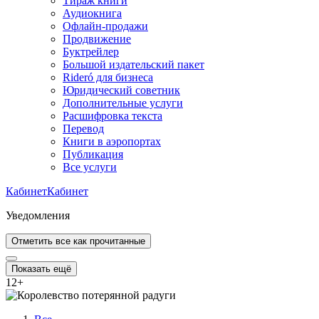
Тираж книги
Аудиокнига
Офлайн-продажи
Продвижение
Буктрейлер
Большой издательский пакет
Rideró для бизнеса
Юридический советник
Дополнительные услуги
Расшифровка текста
Перевод
Книги в аэропортах
Публикация
Все услуги
Кабинет
Кабинет
Уведомления
Отметить все как прочитанные
Показать ещё
12
+