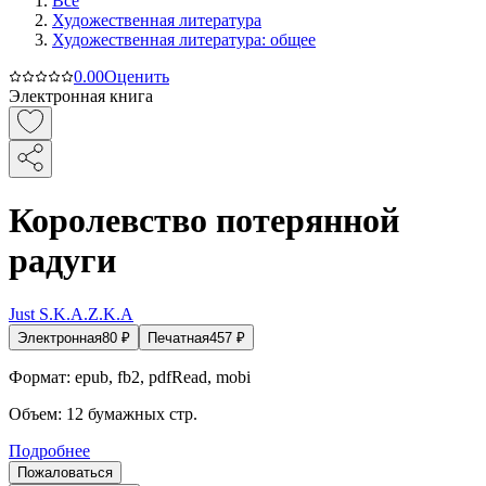
Все
Художественная литература
Художественная литература: общее
0.0
0
Оценить
Электронная книга
Королевство потерянной
радуги
Just S.K.A.Z.K.A
Электронная
80
₽
Печатная
457
₽
Формат:
epub, fb2, pdfRead, mobi
Объем:
12
бумажных стр.
Подробнее
Пожаловаться