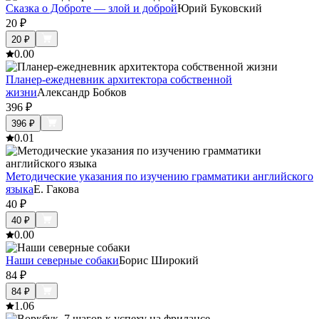
Сказка о Доброте — злой и доброй
Юрий Буковский
20
₽
20
₽
0.0
0
Планер-ежедневник архитектора собственной
жизни
Александр Бобков
396
₽
396
₽
0.0
1
Методические указания по изучению грамматики английского
языка
Е. Гакова
40
₽
40
₽
0.0
0
Наши северные собаки
Борис Широкий
84
₽
84
₽
1.0
6