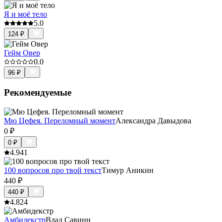
Я и моё тело
5.0
124
₽
Гейм Овер
0.0
96
₽
Рекомендуемые
Мю Цефея. Переломный момент
Александра Давыдова
0
₽
0
₽
4.9
41
100 вопросов про твой текст
Тимур Аникин
440
₽
440
₽
4.8
24
Амбидекстр
Влад Савинн