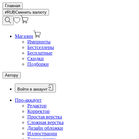
Главная
RUB
Сменить валюту
Магазин
Импринты
Бестселлеры
Бесплатные
Скидки
Подборки
Автору
Войти в аккаунт
Про-аккаунт
Редактор
Корректор
Простая верстка
Сложная верстка
Дизайн обложки
Иллюстрации