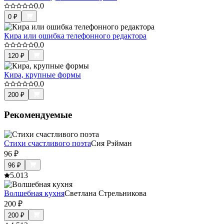
0.0
0
₽
Кира или ошибка телефонного редактора
0.0
120
₽
Кира, крупные формы
0.0
200
₽
Рекомендуемые
Стихи счастливого поэта
Сия Рэйман
96
₽
96
₽
5.0
13
Волшебная кухня
Светлана Стрельникова
200
₽
200
₽