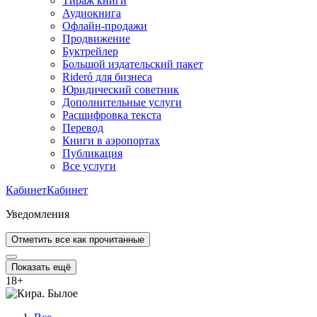
Тираж книги
Аудиокнига
Офлайн-продажи
Продвижение
Буктрейлер
Большой издательский пакет
Rideró для бизнеса
Юридический советник
Дополнительные услуги
Расшифровка текста
Перевод
Книги в аэропортах
Публикация
Все услуги
Кабинет
Кабинет
Уведомления
Отметить все как прочитанные
Показать ещё
18
+