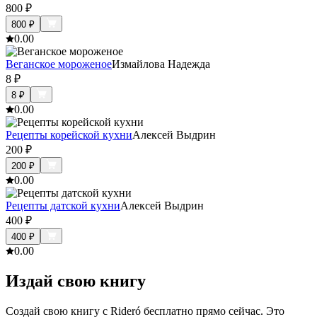
800
₽
800
₽
0.0
0
Веганское мороженое
Измайлова Надежда
8
₽
8
₽
0.0
0
Рецепты корейской кухни
Алексей Выдрин
200
₽
200
₽
0.0
0
Рецепты датской кухни
Алексей Выдрин
400
₽
400
₽
0.0
0
Издай свою книгу
Создай свою книгу с Rideró бесплатно прямо сейчас. Это