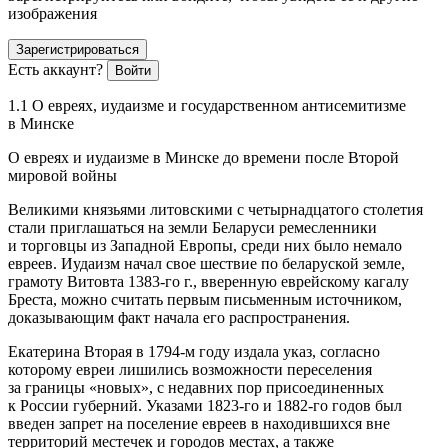
изображения
Зарегистрироваться
Есть аккаунт?
Войти
1.1 О евреях, иудаизме и государственном анти
семит
изме
в Минске
О евреях и иудаизме в Минске до времени после Второй
мировой войны
Великими князьями литовскими с четырнадцатого столетия
стали приглашаться на земли Беларуси ремесленники
и торговцы из Западной Европы, среди них было немало
евреев. Иудаизм начал свое шествие по беларуской земле,
грамоту Витовта 1383-го г., вверенную
еврей
скому кагалу
Бреста, можно считать первым письменным источником,
доказывающим факт начала его распространения.
Екатерина Вторая в 1794-м году издала указ, согласно
которому
евреи
лишились возможности переселения
за границы «новых», с недавних пор присоединенных
к
Росси
и губерний. Указами 1823-го и 1882-го годов был
введен запрет на поселение евреев в находившихся вне
территорий местечек и городов местах, а также