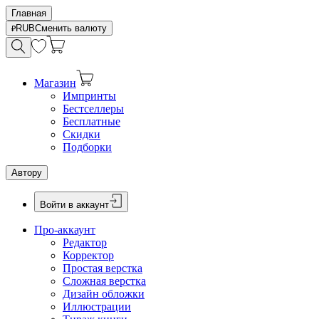
Главная
RUB
Сменить валюту
Магазин
Импринты
Бестселлеры
Бесплатные
Скидки
Подборки
Автору
Войти в аккаунт
Про-аккаунт
Редактор
Корректор
Простая верстка
Сложная верстка
Дизайн обложки
Иллюстрации