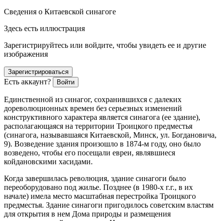
Сведения о Китаевской синагоге
Здесь есть иллюстрация
Зарегистрируйтесь или войдите, чтобы увидеть ее и другие
изображения
Зарегистрироваться
Есть аккаунт?
Войти
Единственной из синагог, сохранившихся с далеких
дореволюционных времен без серьезных изменений
конструктивного характера является синагога (ее здание),
располагающаяся на территории Троицкого предместья
(синагога, называвшаяся Китаевской, Минск, ул. Богдановича,
9). Возведение здания произошло в 1874-м году, оно было
возведено, чтобы его посещали
евреи
, являвшиеся
койдановскими хасидами.
Когда завершилась революция, здание синагоги было
переоборудовано под жилье. Позднее (в 1980-х г.г., в их
начале) имела место масштабная перестройка Троицкого
предместья. Здание синагоги пригодилось советским властям
для открытия в нем Дома природы и размещения