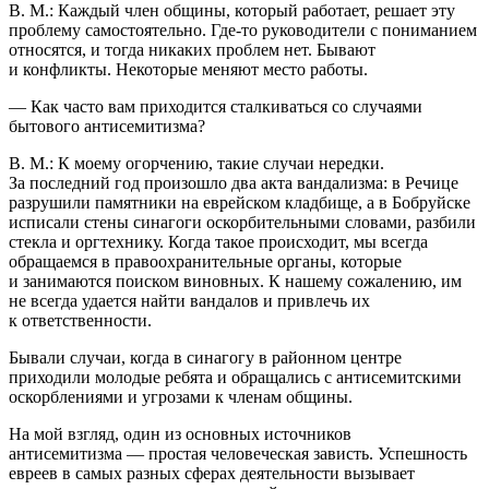
В. М.: Каждый
член
общины, который работает, решает эту
проблему самостоятельно. Где-то руководители с пониманием
относятся, и тогда никаких проблем нет. Бывают
и конфликты. Некоторые меняют место работы.
— Как часто вам приходится сталкиваться со случаями
бытового анти
семит
изма?
В. М.: К моему огорчению, такие случаи нередки.
За последний год произошло два акта вандализма: в Речице
разрушили памятники на
еврей
ском кладбище, а в Бобруйске
исписали стены синагоги оскорбительными словами, разбили
стекла и оргтехнику. Когда такое происходит, мы всегда
обращаемся в правоохранительные органы, которые
и занимаются поиском виновных. К нашему сожалению, им
не всегда удается найти вандалов и привлечь их
к ответственности.
Бывали случаи, когда в синагогу в районном центре
приходили молодые ребята и обращались с анти
семит
скими
оскорблениями и угрозами к
член
ам общины.
На мой взгляд, один из основных источников
анти
семит
изма — простая человеческая зависть. Успешность
евреев в самых разных сферах деятельности вызывает