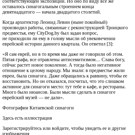
соответствующей экспозиции. Но оно по виду все же
оставалось синагогальным строением конца
девятнадцатого — начала двадцатого столетий.
Когда архитектор Леонид Левин (ныне покойный)
производил работы, связанные с реконструкцией Троицкого
предместья, ему CityDog.by был задан вопрос,
не приходили ли ему в голову мысли об увековечении
еврей
ской истории данного квартала. Он ответил [3]:
«Я сам
еврей
, но в то время мы даже не говорили об этом.
Пятая графа, все отравлены анти
семит
измом… Слава богу,
сейчас растет новое поколение. А тогда было негативное
отношение к целому народу. Мы знали: в предместье жили
евреи
, была синагога. Даже обращались к раввину, чтобы ее
восстановить. Но он отказался, посчитал, что это слишком
активное для синагоги место: тут тебе и кафе, и рестораны.
Много было нюансов. Были мысли сделать в синагоге
еврей
ский музей — не дали».
Фотографии Китаевской синагоги
Здесь есть иллюстрация
Зарегистрируйтесь или войдите, чтобы увидеть ее и другие
изображения