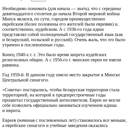
Необходимо понимать (для начала — знать), что с середины
девятнадцатого столетия до начала Второй мировой войны
Минск являлся, по сути, городом преимущественно
еврей
ским (более половины его жителей были евреями) и,
соответственно, иудейским. А с 1936-го года идиш
представлял собой полноценный государственный язык (как
и беларуский, польский и русский). Очень жаль, что это было
утрачено в послевоенные годы.
Конец 1940-х г. г. Это было время запрета иудейских
религиозных общин. А с 1956-го г. минские
евреи
не имели
раввина.
Год 1959-й. В данном году имело место закрытие в Минске
Центральной синагоги.
«Советы» постарались, чтобы беларуская территория стала
территорией, на которой в предперестроечные годы
процветал государственный анти
семит
изм.
Евреи
не могли
себе позволить официально заниматься изучением идиша
и иврита.
Евреев (начиная с послевоенных лет) становилось все меньше,
а
еврей
ские синагоги и учебные заведения оказались