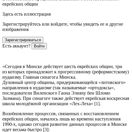
еврей
ских общин
Здесь есть иллюстрация
Зарегистрируйтесь или войдите, чтобы увидеть ее и другие
изображения
Зарегистрироваться
Есть аккаунт?
Войти
«Сегодня в Минске действует шесть
еврей
ских общин, три
из которых принадлежит к прогрессивному (реформистскому)
иудаизму. Главная синагога Минска.
Духовный центр общины, придерживающейся «литовского»
направления в иудаизме (так называемые «ортодоксы»,
последователи Виленского Гаона Элияху бен Шломо
Залмана). При синагоге также действует
еврей
ская воскресная
школа молодёжной организации «Лех-Леха» [1].
Возобновление процессов, связанных с восстановлением
еврей
ских общин,
началось лишь ко времени наступления
1990-х, однако сегодня развитие данных процессов в Минске
идет весьма быстро [3]: