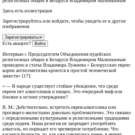
религиозных общин в Беларуси Владимиром Малинкиным
Здесь есть иллюстрация
Зарегистрируйтесь или войдите, чтобы увидеть ее и другие
изображения
Зарегистрироваться
Есть аккаунт?
Войти
Интервью с Председателем Объединения иудейских
религиозных общин в Беларуси Владимиром Малинкиным
приведено в статье Владимира Лужнева « Белорусские
евреи
:
корни анти
семит
изма кроются в простой человеческой
зависти» [17]:
« — В народе существует стойкое убеждение, что среди
евреев нет
алкогол
иков и нищих. Это очередной миф или
близкое к истине утверждение?
В. М.: Действительно, встретить еврея-
алкогол
ика или
просящего милостыню довольно проблематично. Это связано
с определенными культурными и религиозными традициями
среди иудеев. Наша религия не запрещает употреблять
алкогол
ь, но порицает его чрезмерное потребление. Что
касается бедности, то, как уже говорилось ранее, в евреях