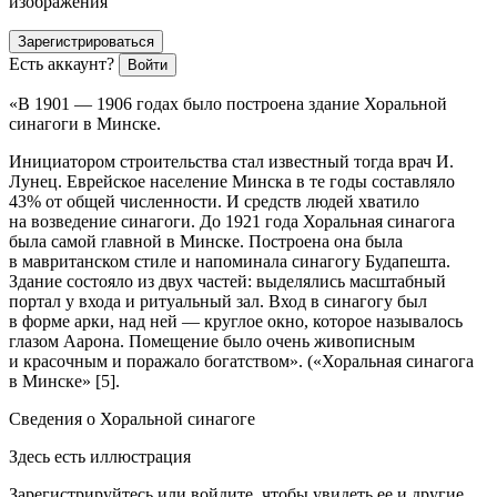
изображения
Зарегистрироваться
Есть аккаунт?
Войти
«В 1901 — 1906 годах было построена здание Хоральной
синагоги в Минске.
Инициатором строительства стал известный тогда врач И.
Лунец.
Еврей
ское население Минска в те годы составляло
43% от общей численности. И средств людей хватило
на возведение синагоги. До 1921 года Хоральная синагога
была самой главной в Минске. Построена она была
в мавританском стиле и напоминала синагогу Будапешта.
Здание состояло из двух частей: выделялись масштабный
портал у входа и ритуальный зал. Вход в синагогу был
в форме арки, над ней — круглое окно, которое называлось
глазом Аарона. Помещение было очень живописным
и красочным и поражало богатством». («Хоральная синагога
в Минске» [5].
Сведения о Хоральной синагоге
Здесь есть иллюстрация
Зарегистрируйтесь или войдите, чтобы увидеть ее и другие