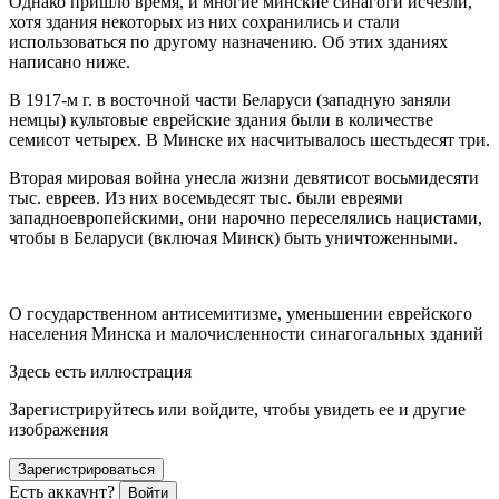
Однако пришло время, и многие минские синагоги исчезли,
хотя здания некоторых из них сохранились и стали
использоваться по другому назначению. Об этих зданиях
написано ниже.
В 1917-м г. в восточной части Беларуси
(западную заняли
немцы) культовые
еврей
ские здания были в количестве
семисот четырех. В Минске их насчитывалось шестьдесят три.
Вторая мировая война унесла жизни девятисот восьмидесяти
тыс. евреев. Из них восемьдесят тыс. были евреями
западноевропейскими, они нарочно переселялись
нацис
тами,
чтобы в Беларуси (включая Минск) быть уничтоженными.
О государственном анти
семит
изме, уменьшении
еврей
ского
населения Минска и малочисленности синагогальных зданий
Здесь есть иллюстрация
Зарегистрируйтесь или войдите, чтобы увидеть ее и другие
изображения
Зарегистрироваться
Есть аккаунт?
Войти