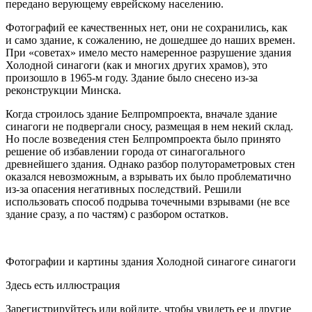
передано верующему
еврей
скому населению.
Фотографий ее качественных нет, они не сохранились, как
и само здание, к сожалению, не дошедшее до наших времен.
При «советах» имело место намеренное разрушение здания
Холодной синагоги (как и многих других храмов), это
произошло в 1965-м году. Здание было снесено из-за
реконструкции Минска.
Когда строилось здание Белпромпроекта, вначале здание
синагоги не подвергали сносу, размещая в нем некий склад.
Но после возведения стен Белпромпроекта было принято
решение об избавлении города от синагогального
древнейшего здания. Однако разбор полутораметровых стен
оказался невозможным, а взрывать их было проблематично
из-за опасения негативных последствий. Решили
использовать способ подрыва точечными взрывами (не все
здание сразу, а по частям) с разбором остатков.
Фотографии и картины здания Холодной синагоге синагоги
Здесь есть иллюстрация
Зарегистрируйтесь или войдите, чтобы увидеть ее и другие