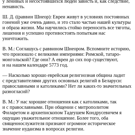
у ленивых и несостоявшихся людей зависть и, как следствие,
ненависть.
Ш. Д. ((раввин Шнеор):
Евреи
живут в условиях постоянных
гонений уже очень давно, и это стало частью нашей культуры
и образа жизни. Мы научились стойко переносить все тяготы,
лишения и успешно противостоять попыткам нас
уничтожить.
В. М.: Соглашусь с рав
вином
Шнеором. Вспомните историю,
что произошло с великими империями: Римской, татаро-
монгольской? Где они? А
евреи
до сих пор существуют,
и на нашем календаре 5773 год.
— Насколько хорошо
еврей
ская религиозная община ладит
с представителями других основных религий в Беларуси:
православными и католиками? Нет ли каких-то значительных
разногласий?
В. М.: У нас хорошие отношения как с католиками, так
и с православными. При общении с митрополитом
Филаретом и архиепископом Тадеушем Кондрусевичем я
ощущаю уважительное отношение. Более того, оба
священнослужителя признают огромное историческое
значение иудаизма в вопросах религии.