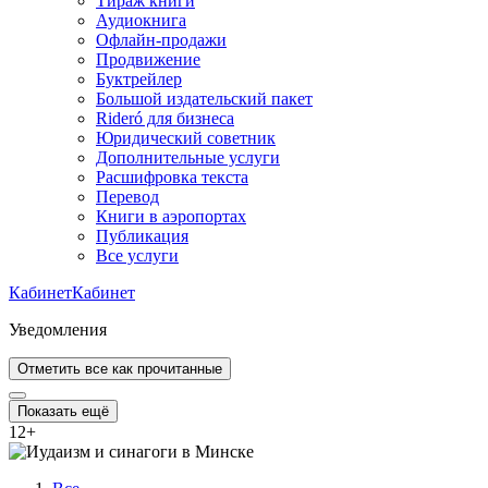
Тираж книги
Аудиокнига
Офлайн-продажи
Продвижение
Буктрейлер
Большой издательский пакет
Rideró для бизнеса
Юридический советник
Дополнительные услуги
Расшифровка текста
Перевод
Книги в аэропортах
Публикация
Все услуги
Кабинет
Кабинет
Уведомления
Отметить все как прочитанные
Показать ещё
12
+