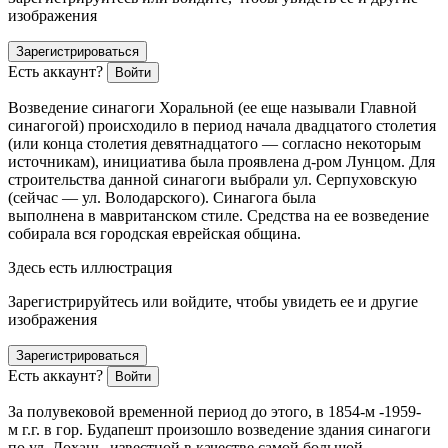
изображения
Зарегистрироваться
Есть аккаунт?
Войти
Возведение синагоги Хоральной (ее еще называли Главной
синагогой) происходило в период начала двадцатого столетия
(или конца столетия девятнадцатого — согласно некоторым
источникам), инициатива была проявлена д-ром Лунцом. Для
строительства данной синагоги выбрали ул. Серпуховскую
(сейчас — ул. Володарского). Синагога была
выполнена в мавританском стиле. Средства на ее возведение
собирала вся городская
еврей
ская община.
Здесь есть иллюстрация
Зарегистрируйтесь или войдите, чтобы увидеть ее и другие
изображения
Зарегистрироваться
Есть аккаунт?
Войти
За полувековой временной период до этого, в 1854-м -1959-
м г.г. в гор. Будапешт произошло возведение здания синагоги
по ул. Дохань, известной в качестве самой большой