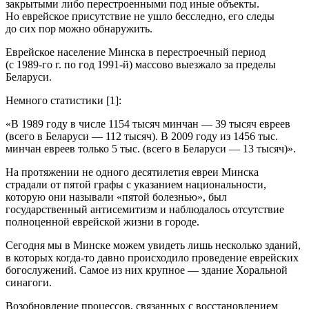
закрытыми либо перестроенными под иные объекты.
Но
еврей
ское присутствие не ушло бесследно, его следы
до сих пор можно обнаружить.
Еврей
ское население Минска в перестроечный период
(с 1989-го г. по год 1991-й) массово выезжало за пределы
Беларуси.
Немного статистики [1]:
«В 1989 году в числе 1154 тысяч минчан — 39 тысяч евреев
(всего в Беларуси — 112 тысяч). В 2009 году из 1456 тыс.
минчан евреев только 5 тыс. (всего в Беларуси — 13 тысяч)».
На протяжении не одного десятилетия
евреи
Минска
страдали от пятой графы с указанием
нацио
нальности,
которую они называли «пятой болезнью», был
государственный анти
семит
изм и наблюдалось отсутствие
полноценной
еврей
ской жизни в городе.
Сегодня мы в Минске можем увидеть лишь несколько зданий,
в которых когда-то давно происходило проведение
еврей
ских
богослужений. Самое из них крупное — здание Хоральной
синагоги.
Возобновление процессов, связанных с восстановлением