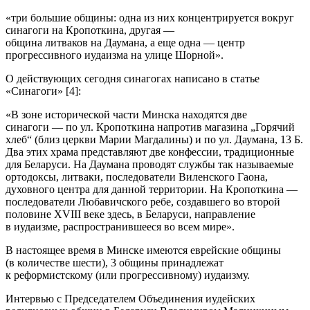
«три большие общины: одна из них концентрируется вокруг
синагоги на Кропоткина, другая —
община литваков на Даумана, а еще одна — центр
прогрессивного иудаизма на улице Шорной».
О действующих сегодня синагогах написано в статье
«Синагоги» [4]:
«В зоне исторической части Минска находятся две
синагоги — по ул. Кропоткина напротив магазина „Горячий
хлеб“ (близ церкви Марии Магдалины) и по ул. Даумана, 13 Б.
Два этих храма представляют две конфессии, традиционные
для Беларуси. На Даумана проводят службы так называемые
ортодоксы, литваки, последователи Виленского Гаона,
духовного центра для данной территории. На Кропоткина —
последователи Любавичского ребе, создавшего во второй
половине XVIII веке здесь, в Беларуси, направление
в иудаизме, распространившееся во всем мире».
В настоящее время в Минске имеются
еврей
ские общины
(в количестве шести), 3 общины принадлежат
к реформистскому (или прогрессивному) иудаизму.
Интервью с Председателем Объединения иудейских