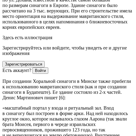
по размерам синагоги в Европе. Здание синагоги было
рассчитано на 3 тыс. верующих. При его строительстве имела
место ориентация на выдерживание мавританского стиля,
использованного в целях напоминания о ближневосточных
корнях европейских евреев.
Здесь есть иллюстрация
Зарегистрируйтесь или войдите, чтобы увидеть ее и другие
изображения
Зарегистрироваться
Есть аккаунт?
Войти
При создании Хоральной синагоги в Минске также прибегли
к использованию мавританского стиля (как и при создании
синагоги в Будапеште). Ее здание состояло из 2-х частей.
Денис Мартинович пишет [6]:
«масштабный портал у входа и ритуальный зал. Вход
в синагогу был построен в форме арки. Над ней находилось
круглое окно, которое называлось глазом Аарона (так звали
брата Моисея, первого в череде израильских
первосвященников, прожившего 123 года, но так
и не вернувшегося на землю обетованную). Внутреннее