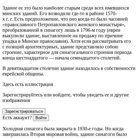
Здание ее это было наиболее старым среди всех имевшихся
минских зданий. Его возводили где-то в районе 1570-
х г. г. Есть предположение, что оно когда-то было часовней
«православного Петропавловского женского монастыря»,
преобразованной в синагогу лишь в 1796-м году (
евреи
выкупили здание, выставленное на продажу по причине
упадка в Минске православия). Хотя если рассматривать его
с позиций архитектурных, здание представляло собою
строение, характерное для синагогального строения периода
конца шестнадцатого — начала семнадцатого столетий.
В девятнадцатом столетии здание находилось в собственности
еврей
ской общины.
Здесь есть иллюстрация
Зарегистрируйтесь или войдите, чтобы увидеть ее и другие
изображения
Зарегистрироваться
Есть аккаунт?
Войти
Холодная синагога была закрыта в 1930-е
годы. Но когда
завершилась Вторая мировая война, здание синагоги было