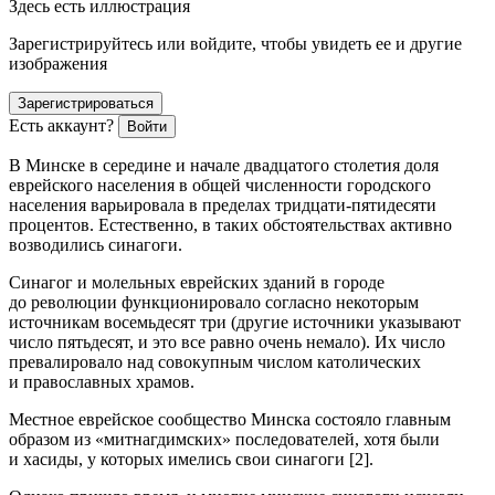
Здесь есть иллюстрация
Зарегистрируйтесь или войдите, чтобы увидеть ее и другие
изображения
Зарегистрироваться
Есть аккаунт?
Войти
В Минске в середине и начале двадцатого столетия доля
еврей
ского населения в общей численности городского
населения варьировала в пределах тридцати-пятидесяти
процентов. Естественно, в таких обстоятельствах активно
возводились синагоги.
Синагог и молельных
еврей
ских зданий в городе
до революции функционировало согласно некоторым
источникам восемьдесят три (другие источники указывают
число пятьдесят, и это все равно очень немало). Их число
превалировало над совокупным числом католических
и православных храмов.
Местное
еврей
ское сообщество Минска состояло главным
образом из «митнагдимских» последователей, хотя были
и хасиды, у которых имелись свои синагоги [2].