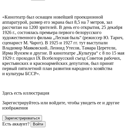
«Кинотеатр был оснащен новейшей проекционной
аппаратурой, размер его экрана был 8,5 на 7 метров, зал
рассчитан на 1200 зрителей. В день его открытия, 25 декабря
1926 г., состоялась премьера первого белорусского
художественного фильма „Лесная быль“ (режиссер Ю. Тарич,
сценарист М. Чарот). В 1925 и 1927 гг. тут выступали
Владимир Маяковский, Леонид Утесов, Тамара Церетели,
Ирма Яунзем и другие. В кинотеатре „Культура“ с 8 по 15 мая
1929 г. проходил IX Всебелорусский съезд Советов рабочих,
крестьянских и красноармейских депутатов, был принят
первый пят
илетн
ий план развития народного хозяйства
и культуры БССР».
Здесь есть иллюстрация
Зарегистрируйтесь или войдите, чтобы увидеть ее и другие
изображения
Зарегистрироваться
Есть аккаунт?
Войти