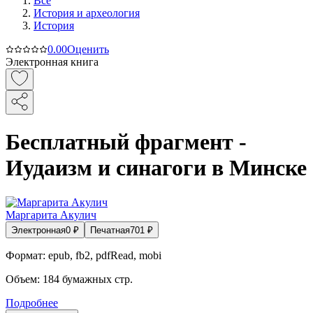
Все
История и археология
История
0.0
0
Оценить
Электронная книга
Бесплатный фрагмент -
Иудаизм и синагоги в Минске
Маргарита Акулич
Электронная
0
₽
Печатная
701
₽
Формат:
epub, fb2, pdfRead, mobi
Объем:
184
бумажных стр.
Подробнее