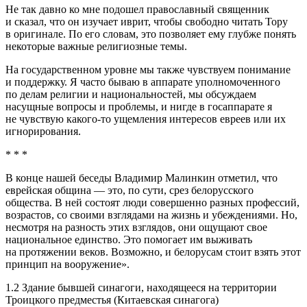
Не так давно ко мне подошел православный священник
и сказал, что он изучает иврит, чтобы свободно читать Тору
в оригинале. По его словам, это позволяет ему глубже понять
некоторые важные религиозные темы.
На государственном уровне мы также чувствуем понимание
и поддержку. Я часто бываю в аппарате уполномоченного
по делам религии и
нацио
нальностей, мы обсуждаем
насущные вопросы и проблемы, и нигде в госаппарате я
не чувствую какого-то
ущемл
ения интересов евреев или их
игнорирования.
* * *
В конце нашей беседы Владимир Малинкин отметил, что
еврей
ская община — это, по сути, срез белорусского
общества. В ней состоят люди совершенно разных профессий,
возрастов, со своими взглядами на жизнь и убеждениями. Но,
несмотря на разность этих взглядов, они ощущают свое
нацио
нальное единство. Это помогает им выживать
на протяжении веков. Возможно, и белорусам стоит взять этот
принцип на вооружение».
1.2 Здание бывшей синагоги, находящееся на территории
Троицкого предместья (Китаевская синагога)