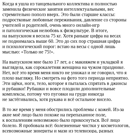
Когда я ушла из танцевального коллектива и полностью
заменила физические занятия интеллектуальными, вес
стремительно пополз вверх. Это были старшие классы:
подростковые любовные переживания, давление со стороны
учителей и родителей, очень много онлайн-игр
и патологическая нелюбовь к физкультуре. В итоге,
на выпускном я весила 75 кг. Хотя раньше цифра на весах
не поднималась выше 60. Это до сих пор страшная цифра
и психологический порог: встаю на весы с одной лишь
мыслью: «Только не 75!».
На выпускном мне было 17 лет, а с макияжем и укладкой я
выглядела, как сорокалетняя женщина на чужом празднике.
Нет, всё это время меня никто не унижал и не говорил, что я
плохо выгляжу. Но смотреть на фото того периода неприятно.
Эти щёки, ноги, тело, которое я пыталась спрятать в джинсы
и рубашки! Рубашки и вовсе плодили дополнительные
комплексы, потому что пуговки на груди никогда
не застёгивались, хотя рукава и всё остальное висело.
В то же время у меня обострились проблемы с кожей. Из-за
акне моё лицо было похоже на перепаханное поле,
к воспалениям невозможно было прикоснуться. Всё лицо
болело. Я пробовала всё: болезненные чистки у косметологов,
всевозможные зинериты и мази из телевизора, разных