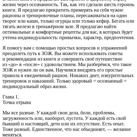
жизни через осознанность. Так, как это сделали шесть героинь
книги. Я предлагаю прекратить примерять на себя чужие
рационы и тренировочные планы, пересаживаться на один
творог или каши, только огурцы или только кефир. Бегать или
тягать железо в тренажёрном зале. Я предлагаю найти
оптимальные и комфортные рецепты для вас, в которых будет
учтена индивидуальность: привычки, характер, предпочтения.
Я помогу вам с помощью простых вопросов и упражнений
преодолеть путь к ЗОЖ. Вы можете использовать советы
и рекомендации из книги и совершить своё путешествие
из «до» в «после» с удовольствием. Мы разберёмся, что такое
ЗОЖ и нужен ли он вам. Научимся внедрять его простые
правила в ежедневный рацион. Никаких диет, изнурительных
тренировок и наказаний. Только здоровый = осознанный =
индивидуальный образ жизни.
Глава 1.
Точка отрыва
Мы все разные. У каждой свои дела, боли, проблемы,
загруженность или, наоборот, пустота. У каждой есть свой
бывший и настоящий, дети или их отсутствие. Есть опыт.
Тоже разный. Единственное, что нас объединяет, — желание
меняться.