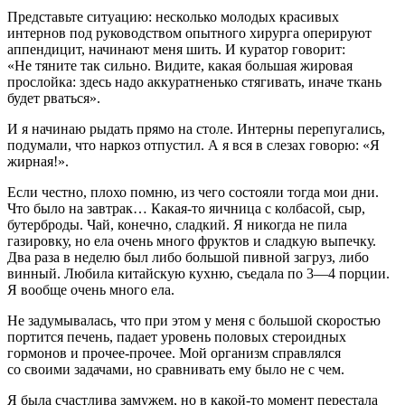
Представьте ситуацию: несколько молодых красивых
интернов под руководством опытного хирурга оперируют
аппендицит, начинают меня шить. И куратор говорит:
«Не тяните так сильно. Видите, какая большая жировая
прослойка: здесь надо аккуратненько стягивать, иначе ткань
будет рваться».
И я начинаю рыдать прямо на столе. Интерны перепугались,
подумали, что наркоз отпустил. А я вся в слезах говорю: «Я
жирная!».
Если честно, плохо помню, из чего состояли тогда мои дни.
Что было на завтрак… Какая-то яичница с колбасой, сыр,
бутерброды. Чай, конечно, сладкий. Я никогда не пила
газировку, но ела очень много фруктов и сладкую выпечку.
Два раза в неделю был либо большой пивной загруз, либо
винный. Любила китайскую кухню, съедала по 3—4 порции.
Я вообще очень много ела.
Не задумывалась, что при этом у меня с большой скоростью
портится печень, падает уровень половых стероидных
гормонов и прочее-прочее. Мой организм справлялся
со своими задачами, но сравнивать ему было не с чем.
Я была счастлива замужем, но в какой-то момент перестала