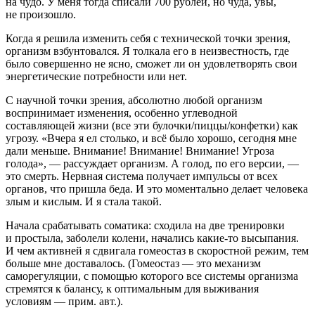
на чудо. У меня тогда списали 700 рублей, но чуда, увы,
не произошло.
Когда я решила изменить себя с технической точки зрения,
организм взбунтовался. Я толкала его в неизвестность, где
было совершенно не ясно, сможет ли он удовлетворять свои
энергетические потребности или нет.
С научной точки зрения, абсолютно любой организм
воспринимает изменения, особенно углеводной
составляющей жизни (все эти булочки/пиццы/конфетки) как
угрозу. «Вчера я ел столько, и всё было хорошо, сегодня мне
дали меньше. Внимание! Внимание! Внимание! Угроза
голода», — рассуждает организм. А голод, по его версии, —
это смерть. Нервная система получает импульсы от всех
органов, что пришла беда. И это моментально делает человека
злым и кислым. И я стала такой.
Начала срабатывать соматика: сходила на две тренировки
и простыла, заболели колени, начались какие-то высыпания.
И чем активней я сдвигала гомеостаз в скоростной режим, тем
больше мне доставалось. (Гомеостаз — это механизм
саморегуляции, с помощью которого все системы организма
стремятся к балансу, к оптимальным для выживания
условиям — прим. авт.).