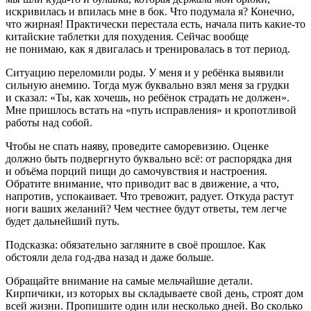
искривилась и впилась мне в бок. Что подумала я? Конечно,
что жирная! Практически перестала есть, начала пить какие-то
китайские таблетки для похудения. Сейчас вообще
не понимаю, как я двигалась и тренировалась в тот период.
Ситуацию переломили роды. У меня и у ребёнка выявили
сильную анемию. Тогда муж буквально взял меня за грудки
и сказал: «Ты, как хочешь, но ребёнок страдать не должен».
Мне пришлось встать на «путь исправления» и кропотливой
работы над собой.
Чтобы не спать наяву, проведите саморевизию. Оценке
должно быть подвергнуто буквально всё: от распорядка дня
и объёма порций пищи до самочувствия и настроения.
Обратите внимание, что приводит вас в движение, а что,
напротив, успокаивает. Что тревожит, радует. Откуда растут
ноги ваших желаний? Чем честнее будут ответы, тем легче
будет дальнейший путь.
Подсказка:
обязательно загляните в своё прошлое. Как
обстояли дела год-два назад и даже больше.
Обращайте внимание на самые мельчайшие детали.
Кирпичики, из которых вы складываете свой день, строят дом
всей жизни. Пропишите один или несколько дней. Во сколько