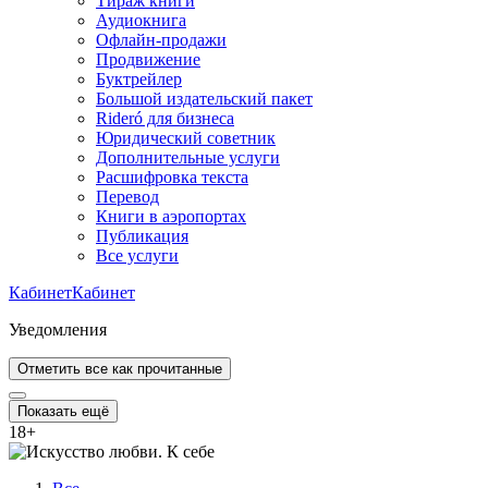
Тираж книги
Аудиокнига
Офлайн-продажи
Продвижение
Буктрейлер
Большой издательский пакет
Rideró для бизнеса
Юридический советник
Дополнительные услуги
Расшифровка текста
Перевод
Книги в аэропортах
Публикация
Все услуги
Кабинет
Кабинет
Уведомления
Отметить все как прочитанные
Показать ещё
18
+