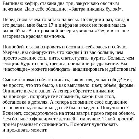
Выпиваю кефир, стакана два-три, закусываю овсяным
печеньем. Даю себе обещание: «Завтра никаких булок!».
Перед сном зачем-то встаю на весы. Последний раз, когда я
это делала, мне было 17 и цифра на весах не поднималась
выше 65 кг. В тот роковой вечер я увидела «75», и в голове
загорелась красная лампочка.
Попробуйте зафиксировать и осознать себя здесь и сейчас.
Уверена, вы обнаружите, что каждый из вас больше, чем
просто желание есть, пить, спать, гулять, курить. Больше, чем
эмоция. Будь то гнев, тревога, обида или раздражение. Вы
«настоящие» можете наблюдать, анализировать и действовать!
Сможете прямо сейчас описать, как выглядел ваш обед? Нет,
не просто, что это было, а как выглядело: цвет, объём, формы.
Опишите вкус и запах. А теперь обратите внимание
на приборы, попробуйте вспомнить, какой был стол,
обстановка в деталях. А теперь вспомните своё ощущение
от первого кусочка и когда всё было съедено. Получилось?
Если нет, сосредоточьтесь на этом завтра прямо перед обедом.
Чем больше зафиксируете деталей, тем лучше. Такой простой
приём развивает осознанность. Помогает чувствовать
и проживать момент.