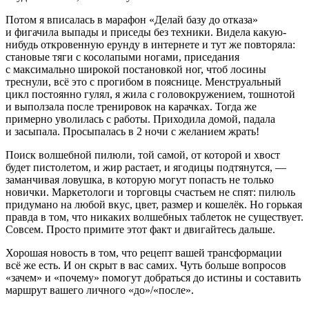
Потом я вписалась в марафон «Делай базу до отказа»
и фигачила выпады и приседы без техники. Видела какую-
нибудь откровенную ерунду в интернете и тут же повторяла:
становые тяги с косолапыми ногами, приседания
с максимально широкой постановкой ног, чтоб лосины
треснули, всё это с прогибом в пояснице. Менструальный
цикл постоянно гулял, я жила с головокружением, тошнотой
и выползала после тренировок на карачках. Тогда же
примерно уволилась с работы. Приходила домой, падала
и засыпала. Просыпалась в 2 ночи с желанием жрать!
Поиск волшебной пилюли, той самой, от которой и хвост
будет пистолетом, и жир растает, и ягодицы подтянутся, —
заманчивая ловушка, в которую могут попасть не только
новички. Маркетологи и торговцы счастьем не спят: пилюль
придумано на любой вкус, цвет, размер и кошелёк. Но горькая
правда в том, что никаких волшебных таблеток не существует.
Совсем. Просто примите этот факт и двигайтесь дальше.
Хорошая новость в том, что рецепт вашей трансформации
всё же есть. И он скрыт в вас самих. Чуть больше вопросов
«зачем» и «почему» помогут добраться до истины и составить
маршрут вашего личного «до»/«после».