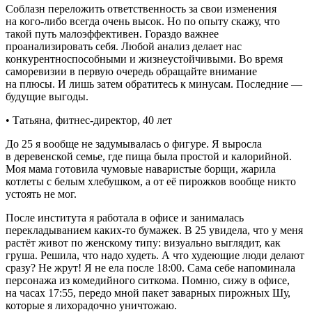
Соблазн переложить ответственность за свои изменения
на кого-либо всегда очень высок. Но по опыту скажу, что
такой путь малоэффективен. Гораздо важнее
проанализировать себя. Любой анализ делает нас
конкурентноспособными и жизнеустойчивыми. Во время
саморевизии в первую очередь обращайте внимание
на плюсы. И лишь затем обратитесь к минусам. Последние —
будущие выгоды.
• Татьяна, фитнес-директор, 40 лет
До 25 я вообще не задумывалась о фигуре. Я выросла
в деревенской семье, где пища была простой и калорийной.
Моя мама готовила чумовые наваристые борщи, жарила
котлеты с белым хлебушком, а от её пирожков вообще никто
устоять не мог.
После института я работала в офисе и занималась
перекладыванием каких-то бумажек. В 25 увидела, что у меня
растёт живот по женскому типу: визуально выглядит, как
груша. Решила, что надо худеть. А что худеющие люди делают
сразу? Не жрут! Я не ела после 18:00. Сама себе напоминала
персонажа из комедийного ситкома. Помню, сижу в офисе,
на часах 17:55, передо мной пакет заварных пирожных Шу,
которые я лихорадочно уничтожаю.