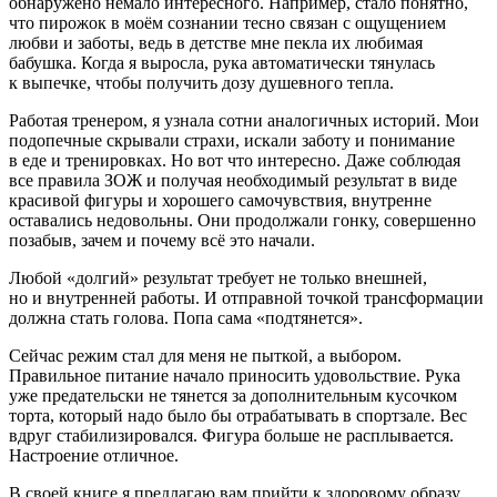
обнаружено немало интересного. Например, стало понятно,
что пирожок в моём сознании тесно связан с ощущением
любви и заботы, ведь в детстве мне пекла их любимая
бабушка. Когда я выросла, рука автоматически тянулась
к выпечке, чтобы получить дозу душевного тепла.
Работая тренером, я узнала сотни аналогичных историй. Мои
подопечные скрывали страхи, искали заботу и понимание
в еде и тренировках. Но вот что интересно. Даже соблюдая
все правила ЗОЖ и получая необходимый результат в виде
красивой фигуры и хорошего самочувствия, внутренне
оставались недовольны. Они продолжали гонку, совершенно
позабыв, зачем и почему всё это начали.
Любой «долгий» результат требует не только внешней,
но и внутренней работы. И отправной точкой трансформации
должна стать голова. Попа сама «подтянется».
Сейчас режим стал для меня не пыткой, а выбором.
Правильное питание начало приносить удовольствие. Рука
уже предательски не тянется за дополнительным кусочком
торта, который надо было бы отрабатывать в спортзале. Вес
вдруг стабилизировался. Фигура больше не расплывается.
Настроение отличное.
В своей книге я предлагаю вам прийти к здоровому образу