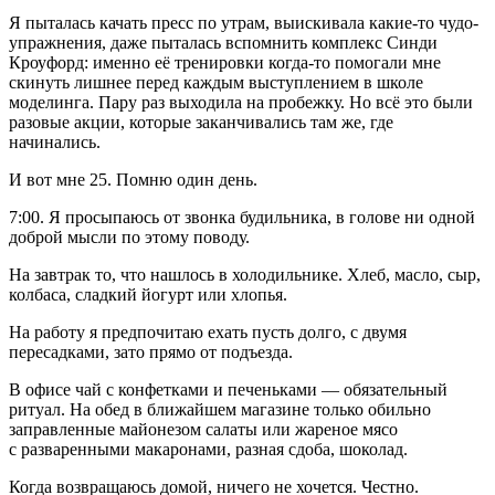
Я пыталась качать пресс по утрам, выискивала какие-то чудо-
упражнения, даже пыталась вспомнить комплекс Синди
Кроуфорд: именно её тренировки когда-то помогали мне
скинуть лишнее перед каждым выступлением в школе
моделинга. Пару раз выходила на пробежку. Но всё это были
разовые акции, которые заканчивались там же, где
начинались.
И вот мне 25. Помню один день.
7:00. Я просыпаюсь от звонка будильника, в голове ни одной
доброй мысли по этому поводу.
На завтрак то, что нашлось в холодильнике. Хлеб, масло, сыр,
колбаса, сладкий йогурт или хлопья.
На работу я предпочитаю ехать пусть долго, с двумя
пересадками, зато прямо от подъезда.
В офисе чай с конфетками и печеньками — обязательный
ритуал. На обед в ближайшем магазине только обильно
заправленные майонезом салаты или жареное мясо
с разваренными макаронами, разная сдоба, шоколад.
Когда возвращаюсь домой, ничего не хочется. Честно.