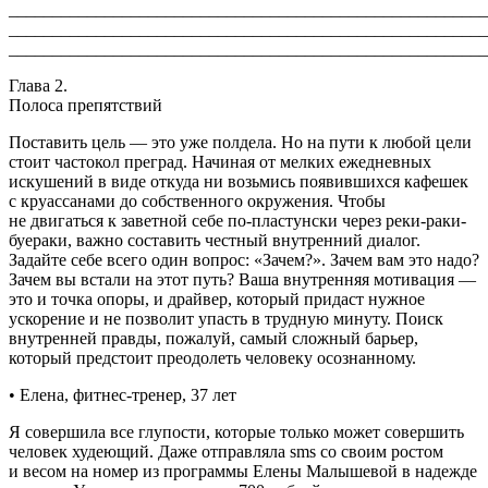
_______________________________________________________
_______________________________________________________
_______________________________________________________
Глава 2.
Полоса препятствий
Поставить цель — это уже полдела. Но на пути к любой цели
стоит частокол преград. Начиная от мелких ежедневных
искушений в виде откуда ни возьмись появившихся кафешек
с круассанами до собственного окружения. Чтобы
не двигаться к заветной себе по-пластунски через реки-раки-
буераки, важно составить честный внутренний диалог.
Задайте себе всего один вопрос: «Зачем?». Зачем вам это надо?
Зачем вы встали на этот путь? Ваша внутренняя мотивация —
это и точка опоры, и драйвер, который придаст нужное
ускорение и не позволит упасть в трудную минуту. Поиск
внутренней правды, пожалуй, самый сложный барьер,
который предстоит преодолеть человеку осознанному.
• Елена, фитнес-тренер, 37 лет
Я совершила все глупости, которые только может совершить
человек худеющий. Даже отправляла sms со своим ростом
и весом на номер из программы Елены Малышевой в надежде