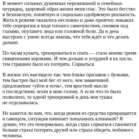
В момент сильных душевных переживаний и семейных
неурядиц, здоровый образ жизни меня спас. Это было бегство
в безопасную, понятную и социально одобряемую реальность.
Жить в режиме оказалось несложно и даже приятно: никаких
тебе сюрпризов в виде плохого самочувствия, синяков под
глазами, опухшего лица или головной боли. Да и день
выстроен с умом: всегда знаешь, что тебя ждёт и что делать
дальше.
По часам кушать, тренироваться и спать — стало моими тремя
священными коровами. И чем дольше и усердней я их пасла,
тем страшнее было их потерять. Сорваться.
В жизни это выглядело так: чем ближе прилавок с булками,
тем быстрее был мой бег от него, чем заманчивей
предложение «уйти в ночь», тем яростней мысли
о последствиях лезли в мою голову. А если что-то было
позволено, то одной тренировкой в день моя тушка
не отделывалась.
Не кажется ли вам, что, когда режим из средства превращается
в самоцель, ситуация начинает попахивать клиникой? Я
думаю, что это ненормально, когда страх сорваться становится
больше страха потерять друзей или страха обидеть любимого
человека.