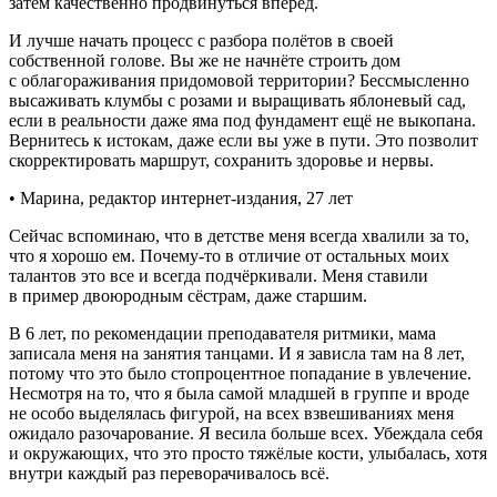
затем качественно продвинуться вперёд.
И лучше начать процесс с разбора полётов в своей
собственной голове. Вы же не начнёте строить дом
с облагораживания придомовой территории? Бессмысленно
высаживать клумбы с розами и выращивать яблоневый сад,
если в реальности даже яма под фундамент ещё не выкопана.
Вернитесь к истокам, даже если вы уже в пути. Это позволит
скорректировать маршрут, сохранить здоровье и нервы.
• Марина, редактор интернет-издания, 27 лет
Сейчас вспоминаю, что в детстве меня всегда хвалили за то,
что я хорошо ем. Почему-то в отличие от остальных моих
талантов это все и всегда подчёркивали. Меня ставили
в пример двоюродным сёстрам, даже старшим.
В 6 лет, по рекомендации преподавателя ритмики, мама
записала меня на занятия танцами. И я зависла там на 8 лет,
потому что это было стопроцентное попадание в увлечение.
Несмотря на то, что я была самой младшей в группе и вроде
не особо выделялась фигурой, на всех взвешиваниях меня
ожидало разочарование. Я весила больше всех. Убеждала себя
и окружающих, что это просто тяжёлые кости, улыбалась, хотя
внутри каждый раз переворачивалось всё.