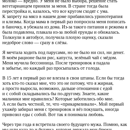
молоко — вредно. У меня не было выбора, решение стать
вегетарианцем приняли за меня. В стране тогда была
перестройка и, казалось, что все кругом сходят с ума.
К запрету на мясо в нашем доме прибавились уринотерапия
и клизмы. Когда мама в первый раз попросила меня пописать
в баночку, я убежала из дома. Из-за такого питания и режима я
была подавлена, плакала из-за любой ерунды и обижалась.
Толкнули в автобусе, получила плохую оценку, сказали
недоброе слово — сразу в слёзы.
Я мечтала ходить под парусами, но не было ни сил, ни денег.
В моём рационе были рис, капуста, зелёный чай с мёдом.
Меня мучила бессонница. После тренировок я падала
в забытье, но каждый раз просыпалась от голода.
В 15 лет я первый раз не влезла в свои штаны. Если бы тогда
хоть кто-то сказал мне, что это не потому, что я жирная,
а просто выросла, возможно, дальше отношения с едой
и с собой складывались бы по-другому. Знаете, какие
мальчики мне нравились? Которые заботились обо мне.
А если быть честной, те, что «прикармливали». Мой первый
ухажёр забирал меня с тренировок и вёз покушать, иногда
привозил еды с собой. Вот так я понимала любовь.
Через три года я встретила своего будущего мужа. Помню, как
мы шли куда-то и булавка, которая держала мои брюки,