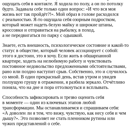
ощущать себя в контакте. Я ходила по полу, а он по потолку
будто. Задавала себе только один вопрос: «И что вся моя
жизнь вот так пройдёт?!». Мой образ в голове расходился
с реальностью. Я-то ощущала себя озорным подростком,
который может надеть белую майку и широкие штаны,
кроссовки и отправиться на рыбалку, в поход,
а не передвигаться по парку с одышкой.
Знаете, есть внешность, психологическое состояние и какой-то
статус в обществе, который человек ассоциирует с собой:
этого я достоин, это я хочу. Если жить в обшарпанной
квартире, ходить на нелюбимую работу и чувствовать
постоянное недовольство предложенными обстоятельствами,
рано или поздно наступит срыв. Собственно, это и случилось
со мной. В один прекрасный день, встав утром и увидев
ползущую грушу в отражении, я разбила зеркало. Отчётливо
поняла, что на дне и пора оттолкнуться и всплывать.
Способность зафиксировать и трезво оценить себя
в моменте — один из ключевых этапов любой
трансформации. Мы останавливаемся и спрашиваем себя:
«А доволен ли я тем, что вижу, чувствую, как несу себя и чем
дышу?». Это позволяет не стать пленником рутины или
чужих представлений о себе.