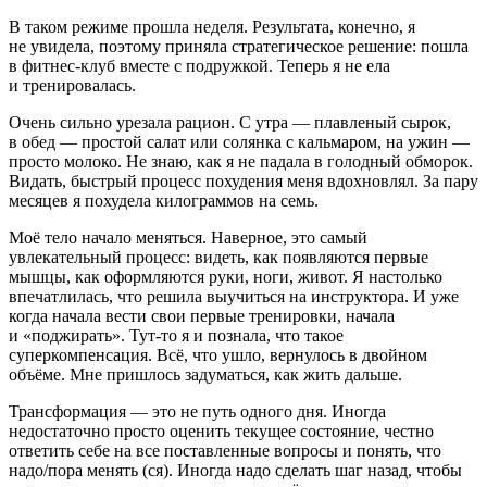
В таком режиме прошла неделя. Результата, конечно, я
не увидела, поэтому приняла стратегическое решение: пошла
в фитнес-клуб вместе с подружкой. Теперь я не ела
и тренировалась.
Очень сильно урезала рацион. С утра — плавленый сырок,
в обед — простой салат или солянка с кальмаром, на ужин —
просто молоко. Не знаю, как я не падала в голодный обморок.
Видать, быстрый процесс похудения меня вдохновлял. За пару
месяцев я похудела килограммов на семь.
Моё тело начало меняться. Наверное, это самый
увлекательный процесс: видеть, как появляются первые
мышцы, как оформляются руки, ноги, живот. Я настолько
впечатлилась, что решила выучиться на инструктора. И уже
когда начала вести свои первые тренировки, начала
и «поджирать». Тут-то я и познала, что такое
суперкомпенсация. Всё, что ушло, вернулось в двойном
объёме. Мне пришлось задуматься, как жить дальше.
Трансформация — это не путь одного дня. Иногда
недостаточно просто оценить текущее состояние, честно
ответить себе на все поставленные вопросы и понять, что
надо/пора менять (ся). Иногда надо сделать шаг назад, чтобы