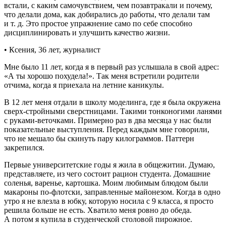
встали, с каким самочувствием, чем позавтракали и почему,
что делали дома, как добирались до работы, что делали там
и т. д. Это простое упражнение само по себе способно
дисциплинировать и улучшить качество жизни.
• Ксения, 36 лет, журналист
Мне было 11 лет, когда я в первый раз услышала в свой адрес:
«А ты хорошо похудела!». Так меня встретили родители
отчима, когда я приехала на летние каникулы.
В 12 лет меня отдали в школу моделинга, где я была окружена
сверх-стройными сверстницами. Такими тонконогими ланями
с руками-веточками. Примерно раз в два месяца у нас были
показательные выступления. Перед каждым мне говорили,
что не мешало бы скинуть пару килограммов. Паттерн
закрепился.
Первые университетские годы я жила в общежитии. Думаю,
представляете, из чего состоит рацион студента. Домашние
соленья, варенье, картошка. Моим любимым блюдом были
макароны по-флотски, заправленные майонезом. Когда в одно
утро я не влезла в юбку, которую носила с 9 класса, я просто
решила больше не есть. Хватило меня ровно до обеда.
А потом я купила в студенческой столовой пирожное.