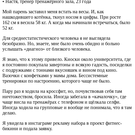
• Настя, тренер тренажёрного зала, 23 года
Мой парень заставил меня встать на весы. И, как
нашкодившего котёнка, ткнул носом в цифры. При росте
162 см я весила 58 кг. А когда мы начинали встречаться, было
52 кг.
Для среднестатистического человека я не выглядела
безобразно. Но, знаете, мне было очень обидно и больно
услышать «диагноз» от близкого человека.
Я знаю, что к этому привело. Киоски около университета, где
я постоянно покупала завертоны и всякую гадость, посиделки
с подружками с тоннами вкусняшек и вином под кино.
Вазочки с конфетками у мамы дома. Бессистемные
тренировки по настроению, которого чаще не было.
Пару раз я ходила на кроссфит, но, почувствовав себя там
ничтожеством, бросила. Иногда забегала в «качалочку», где
чаще висла на тренажёрах с телефоном и щёлкала селфи.
Иногда ходила на групповые и вообще не понимала, что я там
делаю.
Я увидела в инстаграме рекламу набора в проект фитнес-
бикини и подала заявку.