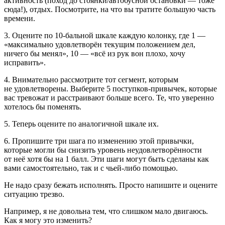
активность (поход до стоянки/автобусной остановки — тоже
сюда!), отдых. Посмотрите, на что вы тратите большую часть
времени.
3.
Оцените по 10-бальной шкале каждую колонку, где 1 —
«максимально удовлетворён текущим положением дел,
ничего бы менял», 10 — «всё из рук вон плохо, хочу
исправить».
4.
Внимательно рассмотрите тот сегмент, которым
не удовлетворены. Выберите 5 поступков-привычек, которые
вас тревожат и расстраивают больше всего. Те, что уверенно
хотелось бы поменять.
5.
Теперь оцените по аналогичной шкале их.
6.
Пропишите три шага по изменению этой привычки,
которые могли бы снизить уровень неудовлетворённости
от неё хотя бы на 1 балл. Эти шаги могут быть сделаны как
вами самостоятельно, так и с чьей-либо помощью.
Не надо сразу бежать исполнять. Просто напишите и оцените
ситуацию трезво.
Например, я не довольна тем, что слишком мало двигаюсь.
Как я могу это изменить?