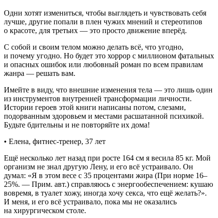
Одни хотят измениться, чтобы выглядеть и чувствовать себя
лучше, другие попали в плен чужих мнений и стереотипов
о красоте, для третьих — это просто движение вперёд.
С собой и своим телом можно делать всё, что угодно,
и почему угодно. Но будет это хоррор с миллионом фатальных
и опасных ошибок или любовный роман по всем правилам
жанра — решать вам.
Имейте в виду, что внешние изменения тела — это лишь один
из инструментов внутренней трансформации личности.
Истории героев этой книги написаны потом, слезами,
подорванным здоровьем и местами расшатанной психикой.
Будьте бдительны и не повторяйте их дома!
• Елена, фитнес-тренер, 37 лет
Ещё несколько лет назад при росте 164 см я весила 85 кг. Мой
организм не знал другую Лену, и его всё устраивало. Он
думал: «Я в этом весе с 35 процентами жира (При норме 16–
25%. — Прим. авт.) справляюсь с энергообеспечением: кушаю
вовремя, в туалет хожу, иногда хочу секса, что ещё желать?».
И меня, и его всё устраивало, пока мы не оказались
на хирургическом столе.