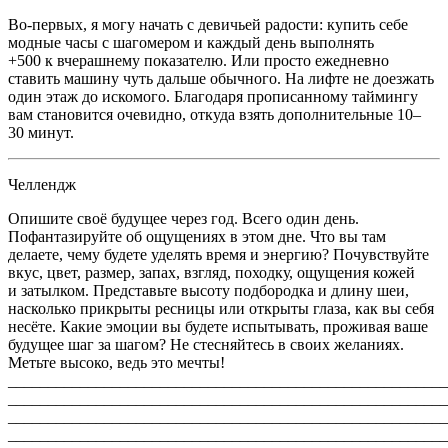
Во-первых, я могу начать с девичьей радости: купить себе
модные часы с шагомером и каждый день выполнять
+500 к вчерашнему показателю. Или просто ежедневно
ставить машину чуть дальше обычного. На лифте не доезжать
один этаж до искомого. Благодаря прописанному таймингу
вам становится очевидно, откуда взять дополнительные 10–
30 минут.
Челлендж
Опишите своё будущее через год. Всего один день.
Пофантазируйте об ощущениях в этом дне. Что вы там
делаете, чему будете уделять время и энергию? Почувствуйте
вкус, цвет, размер, запах, взгляд, походку, ощущения кожей
и затылком. Представьте высоту подбородка и длину шеи,
насколько прикрыты ресницы или открыты глаза, как вы себя
несёте. Какие эмоции вы будете испытывать, проживая ваше
будущее шаг за шагом? Не стесняйтесь в своих желаниях.
Метьте высоко, ведь это мечты!
_______________________________________________________
_______________________________________________________
_______________________________________________________
_______________________________________________________