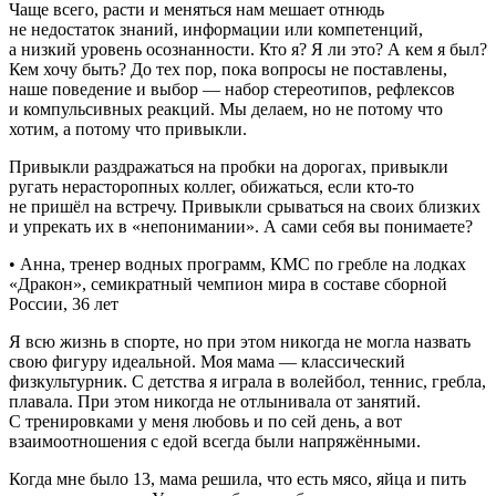
Чаще всего, расти и меняться нам мешает отнюдь
не недостаток знаний, информации или компетенций,
а низкий уровень осознанности. Кто я? Я ли это? А кем я был?
Кем хочу быть? До тех пор, пока вопросы не поставлены,
наше поведение и выбор — набор стереотипов, рефлексов
и компульсивных реакций. Мы делаем, но не потому что
хотим, а потому что привыкли.
Привыкли раздражаться на пробки на дорогах, привыкли
ругать нерасторопных коллег, обижаться, если кто-то
не пришёл на встречу. Привыкли срываться на своих близких
и упрекать их в «непонимании». А сами себя вы понимаете?
• Анна, тренер водных программ, КМС по гребле на лодках
«Дракон», семикратный чемпион мира в составе сборной
России, 36 лет
Я всю жизнь в спорте, но при этом никогда не могла назвать
свою фигуру идеальной. Моя мама — классический
физкультурник. С детства я играла в волейбол, теннис, гребла,
плавала. При этом никогда не отлынивала от занятий.
С тренировками у меня любовь и по сей день, а вот
взаимоотношения с едой всегда были напряжёнными.
Когда мне было 13, мама решила, что есть мясо, яйца и пить