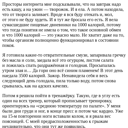
Просторы интернета мне подсказывали, что на завтрак надо
есть кашу, а на ужин — творожок. И я ела. А потом находила,
что от творога заливает. Вроде я вся буду отекать и, мол,
от этого не буду худеть. И я тут же бросала его есть. Я вела
сумасшедшие пищевые двневники на 1000 калорий, потому
что тогда понятия не имела о том, что такое основной обмен
и что 1000 калорий — это ужасно мало. Не хватит даже на то,
чтобы организм полноценно функционировал в состоянии
покоя.
Я готовила какие-то отвратительные смузи, запаривала гречку
без масла и соли, заедала всё это огурцом, листом салата
и ложилась спать раздражённая и голодная. Просыпалась
утром злая и… Да гори оно всё синим пламенем! В этот день
наедала 3500 калорий. Зажор. Ненавидела себя и весь
следующий день голодала, пила только воду, потом снова
срывалась, как на адских качелях.
Потом я решила пойти в тренажёрку. Такую, где в углу есть
один на всех тренер, который прописывает тренировку,
ориентируясь на «среднюю температуру по палате». У меня
были дни груди и ног, в конце пресс и потом час кардио. Уже
на 15-м повторении ноги вставали колом, и я рвала вес
поясницей. С моей предрасположенностью к грыжам
неудивительно, что они тут же появились.