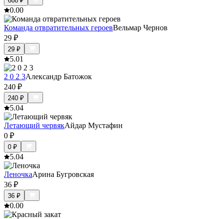
688
₽
0.0
0
Команда отвратительных героев
Вельмар Чернов
29
₽
29
₽
5.0
1
2 0 2 3
Александр Батожок
240
₽
240
₽
5.0
4
Летающий червяк
Айдар Мустафин
0
₽
0
₽
5.0
4
Леночка
Арина Бугровская
36
₽
36
₽
0.0
0