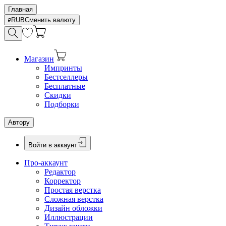
Главная
RUB
Сменить валюту
Магазин
Импринты
Бестселлеры
Бесплатные
Скидки
Подборки
Автору
Войти в аккаунт
Про-аккаунт
Редактор
Корректор
Простая верстка
Сложная верстка
Дизайн обложки
Иллюстрации