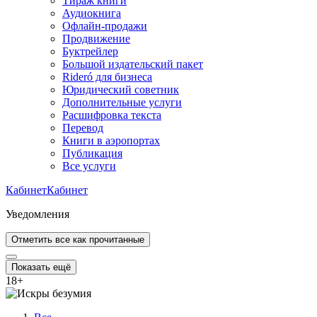
Тираж книги
Аудиокнига
Офлайн-продажи
Продвижение
Буктрейлер
Большой издательский пакет
Rideró для бизнеса
Юридический советник
Дополнительные услуги
Расшифровка текста
Перевод
Книги в аэропортах
Публикация
Все услуги
Кабинет
Кабинет
Уведомления
Отметить все как прочитанные
Показать ещё
18
+