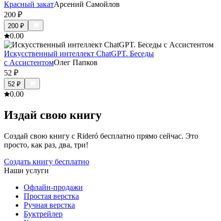
Красный закат
Арсений Самойлов
200
₽
200
₽
0.0
0
Искусственный интеллект ChatGPT. Беседы
с Ассистентом
Олег Папков
52
₽
52
₽
0.0
0
Издай свою книгу
Создай свою книгу с Rideró бесплатно прямо сейчас. Это
просто, как раз, два, три!
Создать книгу бесплатно
Наши услуги
Офлайн-продажи
Простая верстка
Ручная верстка
Буктрейлер