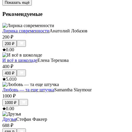
Показать ещё
Рекомендуемые
Лирика современности
Анатолий Лобазов
200
₽
200
₽
0.0
0
И всё в шоколаде
Елена Терехова
400
₽
400
₽
5.0
10
Любовь — та еще штучка
Samantha Slaymour
1000
₽
1000
₽
0.0
0
Друзья
Стефан Факеер
688
₽