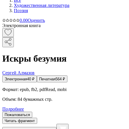
Все
Художественная литература
Поэзия
0.0
0
Оценить
Электронная книга
Искры безумия
Сергей Алмазов
Электронная
40
₽
Печатная
564
₽
Формат:
epub, fb2, pdfRead, mobi
Объем:
84
бумажных стр.
Подробнее
Пожаловаться
Читать фрагмент