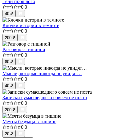
Тени прошлого
0.0
40
₽
Клочки истории в темноте
0.0
200
₽
Разговор с тишиной
0.0
80
₽
Мысли, которые никогда не увидят…
0.0
40
₽
Записки сумасшедшего совсем не поэта
0.0
200
₽
Мечты безумца в тишине
0.0
20
₽