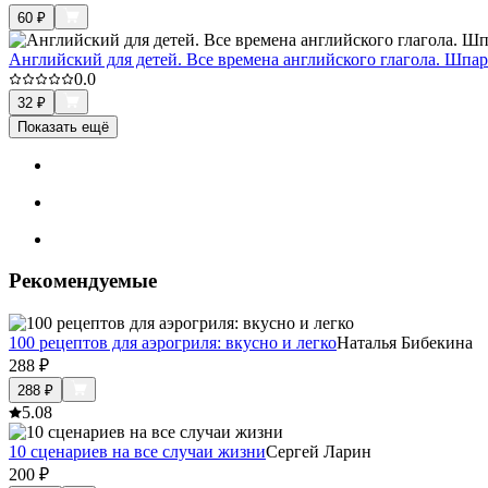
60
₽
Английский для детей. Все времена английского глагола. Шпар
0.0
32
₽
Показать ещё
Рекомендуемые
100 рецептов для аэрогриля: вкусно и легко
Наталья Бибекина
288
₽
288
₽
5.0
8
10 сценариев на все случаи жизни
Сергей Ларин
200
₽