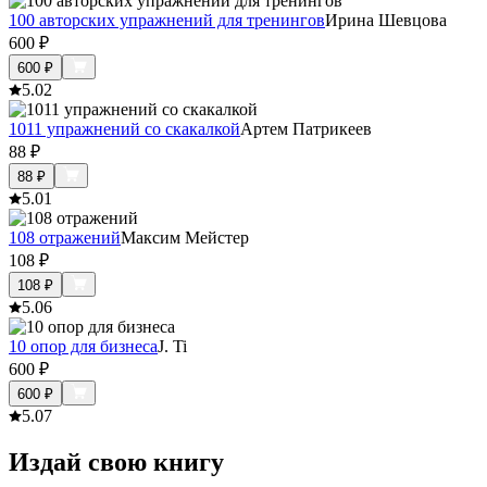
100 авторских упражнений для тренингов
Ирина Шевцова
600
₽
600
₽
5.0
2
1011 упражнений со скакалкой
Артем Патрикеев
88
₽
88
₽
5.0
1
108 отражений
Максим Мейстер
108
₽
108
₽
5.0
6
10 опор для бизнеса
J. Ti
600
₽
600
₽
5.0
7
Издай свою книгу