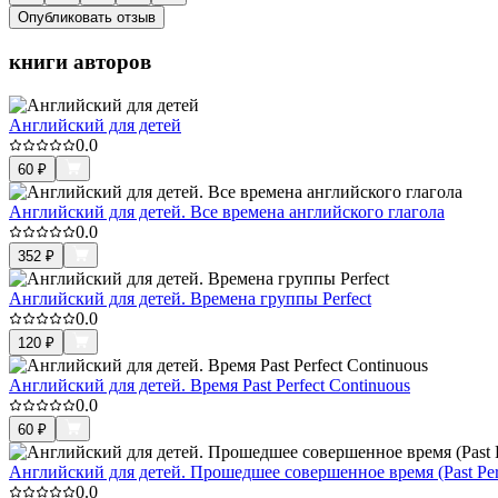
Опубликовать отзыв
книги авторов
Английский для детей
0.0
60
₽
Английский для детей. Все времена английского глагола
0.0
352
₽
Английский для детей. Времена группы Perfect
0.0
120
₽
Английский для детей. Время Past Perfect Continuous
0.0
60
₽
Английский для детей. Прошедшее совершенное время (Past Perf
0.0