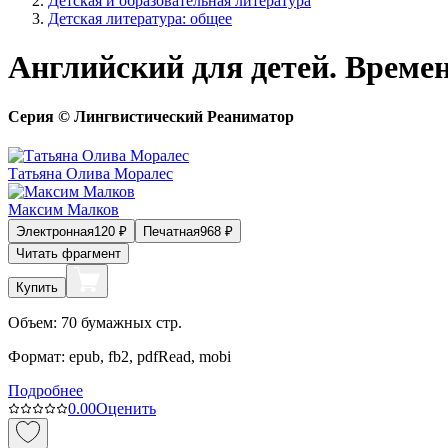
Детская и образовательная литература
Детская литература: общее
Английский для детей. Времена
Серия © Лингвистический Реаниматор
Татьяна Олива Моралес
Максим Малков
Электронная
120
₽
Печатная
968
₽
Читать фрагмент
Купить
Объем:
70
бумажных стр.
Формат:
epub, fb2, pdfRead, mobi
Подробнее
0.0
0
Оценить