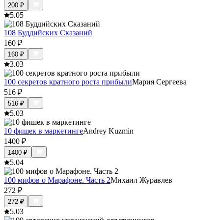
200
₽
5.0
5
108 Буддийских Сказаний
160
₽
160
₽
3.0
3
100 секретов кратного роста прибыли
Мария Сергеева
516
₽
516
₽
5.0
3
10 фишек в маркетинге
Andrey Kuzmin
1400
₽
1400
₽
5.0
4
100 мифов о Марафоне. Часть 2
Михаил Журавлев
272
₽
272
₽
5.0
3