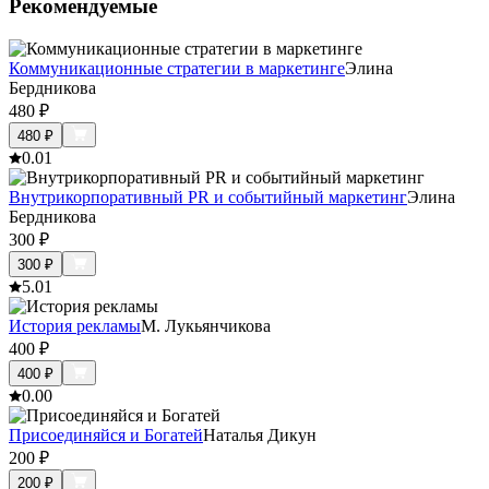
Рекомендуемые
Коммуникационные стратегии в маркетинге
Элина
Бердникова
480
₽
480
₽
0.0
1
Внутрикорпоративный PR и событийный маркетинг
Элина
Бердникова
300
₽
300
₽
5.0
1
История рекламы
М. Лукьянчикова
400
₽
400
₽
0.0
0
Присоединяйся и Богатей
Наталья Дикун
200
₽
200
₽