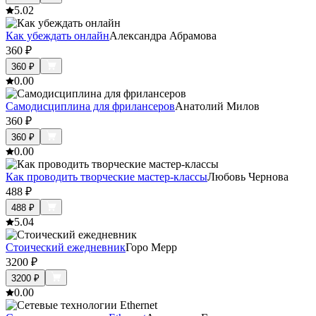
5.0
2
Как убеждать онлайн
Александра Абрамова
360
₽
360
₽
0.0
0
Самодисциплина для фрилансеров
Анатолий Милов
360
₽
360
₽
0.0
0
Как проводить творческие мастер-классы
Любовь Чернова
488
₽
488
₽
5.0
4
Стоический ежедневник
Горо Мерр
3200
₽
3200
₽
0.0
0