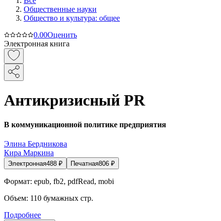
Все
Общественные науки
Общество и культура: общее
0.0
0
Оценить
Электронная книга
Антикризисный PR
В коммуникационной политике предприятия
Элина Бердникова
Кира Маркина
Электронная
488
₽
Печатная
806
₽
Формат:
epub, fb2, pdfRead, mobi
Объем:
110
бумажных стр.
Подробнее