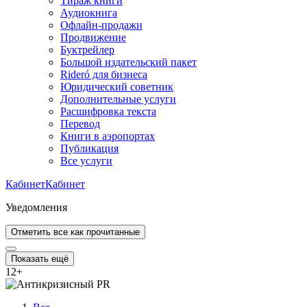
Тираж книги
Аудиокнига
Офлайн-продажи
Продвижение
Буктрейлер
Большой издательский пакет
Rideró для бизнеса
Юридический советник
Дополнительные услуги
Расшифровка текста
Перевод
Книги в аэропортах
Публикация
Все услуги
Кабинет
Кабинет
Уведомления
Отметить все как прочитанные
Показать ещё
12
+