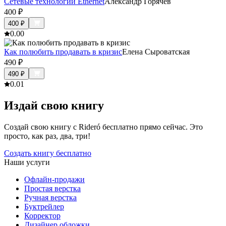
Сетевые технологии Ethernet
Александр Горячев
400
₽
400
₽
0.0
0
Как полюбить продавать в кризис
Елена Сыроватская
490
₽
490
₽
0.0
1
Издай свою книгу
Создай свою книгу с Rideró бесплатно прямо сейчас. Это
просто, как раз, два, три!
Создать книгу бесплатно
Наши услуги
Офлайн-продажи
Простая верстка
Ручная верстка
Буктрейлер
Корректор
Дизайнер обложки