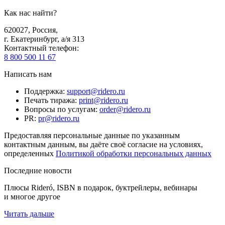
Как нас найти?
620027
,
Россия
,
г. Екатеринбург, а/я 313
Контактный телефон
:
8 800 500 11 67
Написать нам
Поддержка
:
support@ridero.ru
Печать тиража
:
print@ridero.ru
Вопросы по услугам
:
order@ridero.ru
PR
:
pr@ridero.ru
Предоставляя персональные данные по указанным
контактным данным, вы даёте своё согласие на условиях,
определенных
Политикой обработки персональных данных
Последние новости
Плюсы Rideró, ISBN в подарок, буктрейлеры, вебинары
и многое другое
Читать дальше