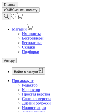
Главная
RUB
Сменить валюту
Магазин
Импринты
Бестселлеры
Бесплатные
Скидки
Подборки
Автору
Войти в аккаунт
Про-аккаунт
Редактор
Корректор
Простая верстка
Сложная верстка
Дизайн обложки
Иллюстрации