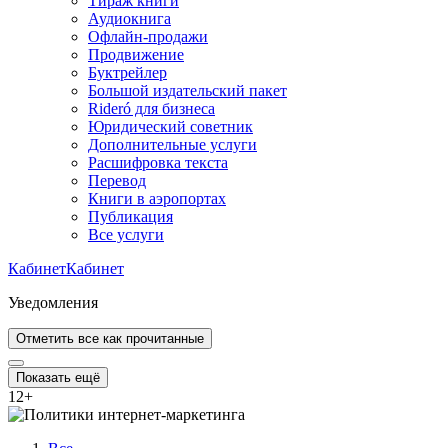
Тираж книги
Аудиокнига
Офлайн-продажи
Продвижение
Буктрейлер
Большой издательский пакет
Rideró для бизнеса
Юридический советник
Дополнительные услуги
Расшифровка текста
Перевод
Книги в аэропортах
Публикация
Все услуги
Кабинет
Кабинет
Уведомления
Отметить все как прочитанные
Показать ещё
12
+