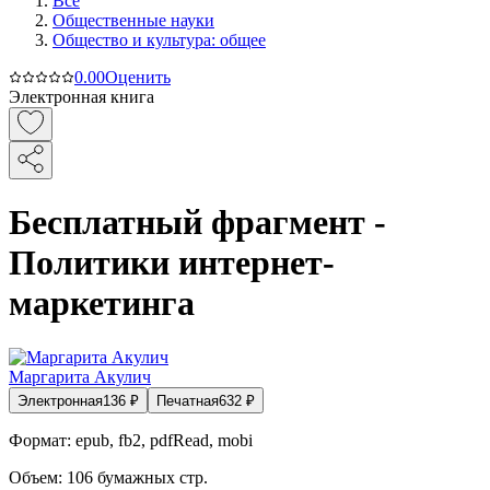
Все
Общественные науки
Общество и культура: общее
0.0
0
Оценить
Электронная книга
Бесплатный фрагмент -
Политики интернет-
маркетинга
Маргарита Акулич
Электронная
136
₽
Печатная
632
₽
Формат:
epub, fb2, pdfRead, mobi
Объем:
106
бумажных стр.