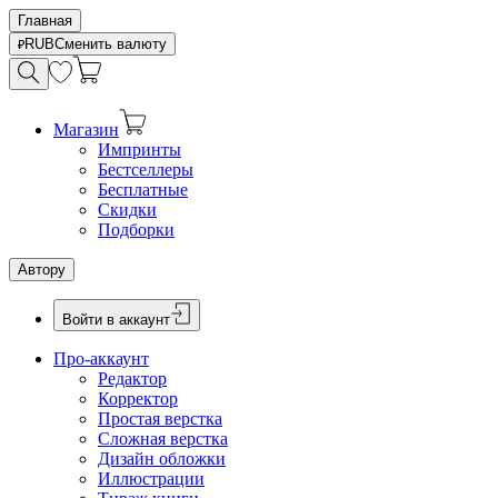
Главная
RUB
Сменить валюту
Магазин
Импринты
Бестселлеры
Бесплатные
Скидки
Подборки
Автору
Войти в аккаунт
Про-аккаунт
Редактор
Корректор
Простая верстка
Сложная верстка
Дизайн обложки
Иллюстрации