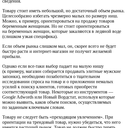
сведения.
Товару стоит иметь небольшой, но достаточный объем рынка.
Целесообразно избегать чрезмерно малых по размеру ниш.
Можно, к примеру, ориентироваться на продажу товаров
беременным женщинам. Но не стоит ориентироваться
на беременных женщин, которые закаляются в ледяной воде
(слишком узкая специфика).
Если объем рынка слишком мал, он, скорее всего не будет
быстро расти и интернет-магазин не получит желаемой
прибыли.
Однако если все-таки выбор падает на малую нишу
(к примеру, магазин собирается продавать элитные мужские
запонки), необходимо позаботиться о тщательном
исследовании спроса на товар и о приложении немалых
усилий к поиску клиентов, готовых приобрести
соответствующий товар. Некоторые из инструментов —
Google Adwords или Новый Вордстат, используя которые
можно выявить, каков объем поисков, осуществляемых
по заданным ключевым словам.
Товару не следует быть «преходящим увлечением». При
ориентации на трендовый товар, нужно убедиться, что него
имеется растущий рынок. Товар не должен быстро терять