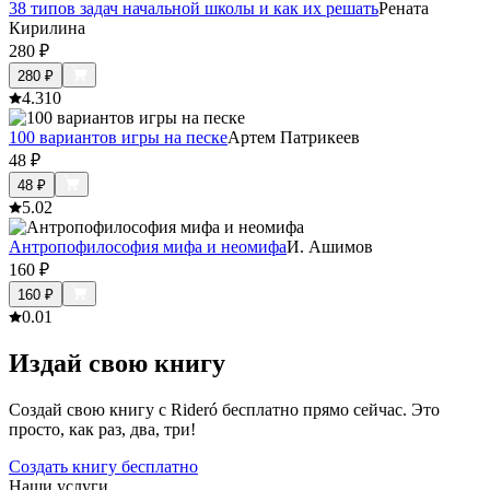
38 типов задач начальной школы и как их решать
Рената
Кирилина
280
₽
280
₽
4.3
10
100 вариантов игры на песке
Артем Патрикеев
48
₽
48
₽
5.0
2
Антропофилософия мифа и неомифа
И. Ашимов
160
₽
160
₽
0.0
1
Издай свою книгу
Создай свою книгу с Rideró бесплатно прямо сейчас. Это
просто, как раз, два, три!
Создать книгу бесплатно
Наши услуги