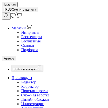
Главная
RUB
Сменить валюту
Магазин
Импринты
Бестселлеры
Бесплатные
Скидки
Подборки
Автору
Войти в аккаунт
Про-аккаунт
Редактор
Корректор
Простая верстка
Сложная верстка
Дизайн обложки
Иллюстрации