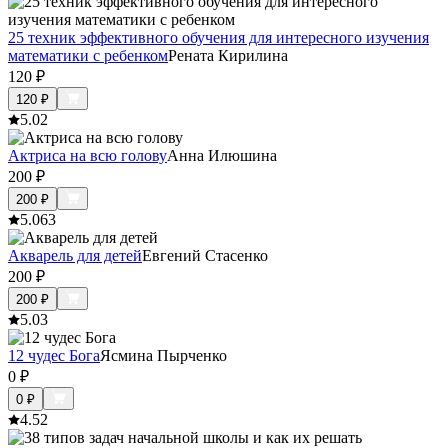
25 техник эффективного обучения для интересного изучения
математики с ребенком
Рената Кирилина
120
₽
120
₽
5.0
2
Актриса на всю голову
Анна Илюшина
200
₽
200
₽
5.0
63
Акварель для детей
Евгений Стасенко
200
₽
200
₽
5.0
3
12 чудес Бога
Ясмина Пырченко
0
₽
0
₽
4.5
2