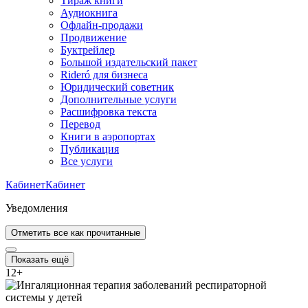
Тираж книги
Аудиокнига
Офлайн-продажи
Продвижение
Буктрейлер
Большой издательский пакет
Rideró для бизнеса
Юридический советник
Дополнительные услуги
Расшифровка текста
Перевод
Книги в аэропортах
Публикация
Все услуги
Кабинет
Кабинет
Уведомления
Отметить все как прочитанные
Показать ещё
12
+