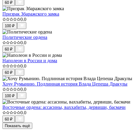
60
₽
Призрак Збаражского замка
0.0
100
₽
Политические ордена
0.0
60
₽
Наполеон в России и дома
0.0
60
₽
Хочу Румынию. Подлинная история Влада Цепеша Дракулы
0.0
100
₽
Восточные ордена: ассасины, ваххабиты, дервиши, басмачи
0.0
60
₽
Показать ещё