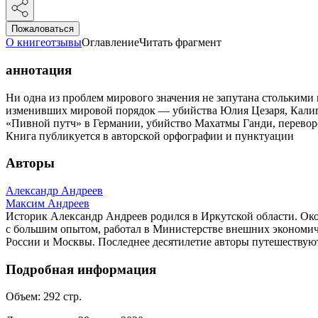
Пожаловаться
О книге
отзывы
Оглавление
Читать фрагмент
аннотация
Ни одна из проблем мирового значения не запутана столькими
изменивших мировой порядок — убийства Юлия Цезаря, Калигул
«Пивной путч» в Германии, убийство Махатмы Ганди, переворо
Книга публикуется в авторской орфографии и пунктуации
Авторы
Александр Андреев
Максим Андреев
Историк Александр Андреев родился в Иркутской области. О
с большим опытом, работал в Министерстве внешних экономич
России и Москвы. Последнее десятилетие авторы путешествуют
Подробная информация
Объем:
292
стр.