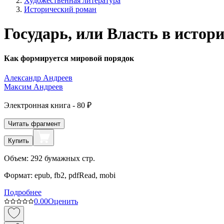
Художественная литература
Исторический роман
Государь, или Власть в истор
Как формируется мировой порядок
Александр Андреев
Максим Андреев
Электронная
книга -
80 ₽
Читать фрагмент
Купить
Объем:
292
бумажных стр.
Формат:
epub, fb2, pdfRead, mobi
Подробнее
0.0
0
Оценить