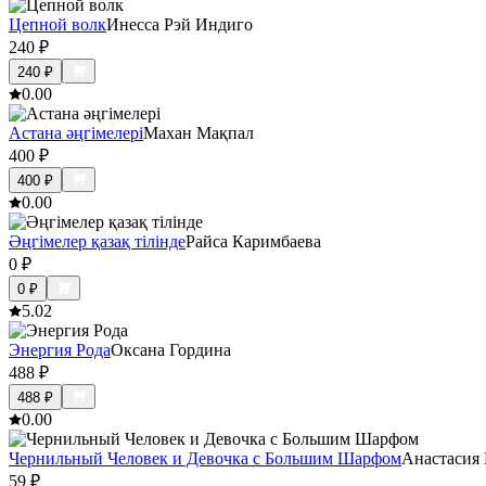
Цепной волк
Инесса Рэй Индиго
240
₽
240
₽
0.0
0
Астана әңгімелері
Махан Мақпал
400
₽
400
₽
0.0
0
Әңгімелер қазақ тілінде
Райса Каримбаева
0
₽
0
₽
5.0
2
Энергия Рода
Оксана Гордина
488
₽
488
₽
0.0
0
Чернильный Человек и Девочка с Большим Шарфом
Анастасия 
59
₽