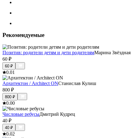
Рекомендуемые
Позитив: родители детям и дети родителям
Марина Звёздная
60
₽
60
₽
0.0
1
Архитектон / Architect ON
Станислав Кулиш
800
₽
800
₽
0.0
0
Числовые ребусы
Дмитрий Кудрец
40
₽
40
₽
0.0
2