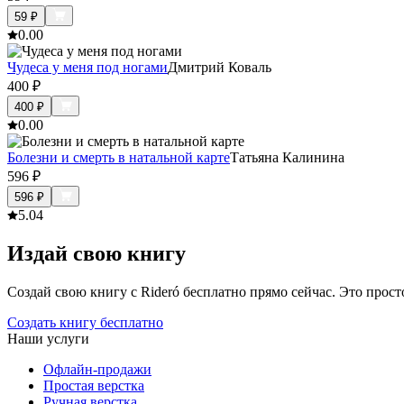
59
₽
0.0
0
Чудеса у меня под ногами
Дмитрий Коваль
400
₽
400
₽
0.0
0
Болезни и смерть в натальной карте
Татьяна Калинина
596
₽
596
₽
5.0
4
Издай свою книгу
Создай свою книгу с Rideró бесплатно прямо сейчас. Это просто,
Создать книгу бесплатно
Наши услуги
Офлайн-продажи
Простая верстка
Ручная верстка