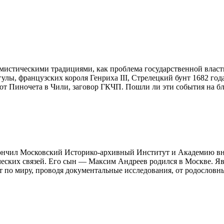
 мистическими традициями, как проблема государственной власт
ы, французских короля Генриха III, Стрелецкий бунт 1682 года
т Пиночета в Чили, заговор ГКЧП. Пошли ли эти события на бла
кончил Московский Историко-архивный Институт и Академию в
еских связей. Его сын — Максим Андреев родился в Москве. Яв
 по миру, проводя документальные исследования, от родословн