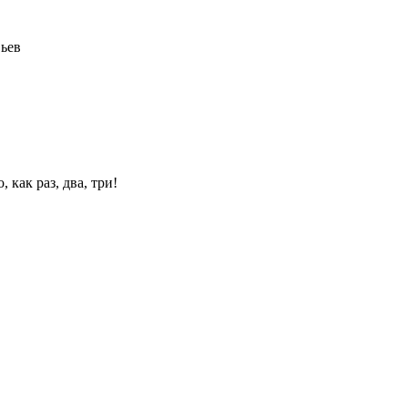
ьев
 как раз, два, три!