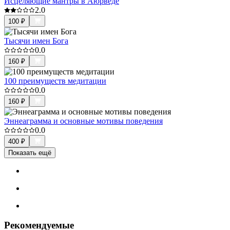
Исцеляющие мантры в Аюрведе
2.0
100
₽
Тысячи имен Бога
0.0
160
₽
100 преимуществ медитации
0.0
160
₽
Эннеаграмма и основные мотивы поведения
0.0
400
₽
Показать ещё
Рекомендуемые