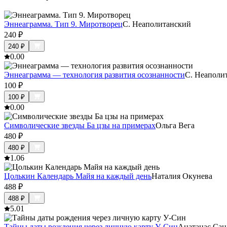
Эннеаграмма. Тип 9. Миротворец
С. Неаполитанский
240
₽
240
₽
0.0
0
Эннеаграмма — технология развития осознанности
С. Неаполи
100
₽
100
₽
0.0
0
Символические звезды Ба цзы на примерах
Ольга Вега
480
₽
480
₽
1.0
6
Цолькин Календарь Майя на каждый день
Наталия Окунева
488
₽
488
₽
5.0
1
Тайны даты рождения через личную карту У-Син
Анатанас Сан