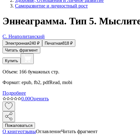
Здоровье, Отношения и Личное развитие
Саморазвитие и личностный рост
Эннеаграмма. Тип 5. Мыслит
С. Неаполитанский
Электронная
240
₽
Печатная
818
₽
Читать фрагмент
Купить
Объем:
166
бумажных стр.
Формат:
epub, fb2, pdfRead, mobi
Подробнее
0.0
0
Оценить
Пожаловаться
О книге
отзывы
Оглавление
Читать фрагмент