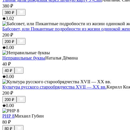
380
₽
380
₽
3.0
2
Бабсовет, или Пикантные подробности из жизни одинокой же
200
₽
200
₽
0.0
0
Неправильные буквы
Наталья Дёмина
40
₽
40
₽
0.0
0
Культура русского старообрядчества XVII — XX вв.
Кирилл Ко
200
₽
200
₽
0.0
0
PHP 8
Михаил Губин
80
₽
80
₽