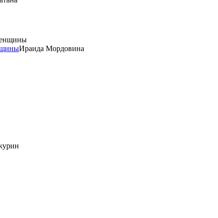
нщины
Ираида Мордовина
журин