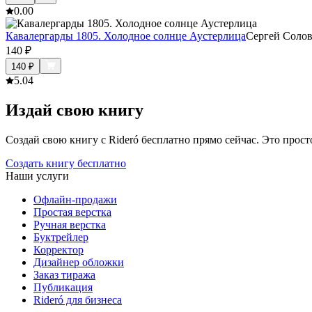
0.0
0
Кавалергарды 1805. Холодное солнце Аустерлица
Сергей Солов
140
₽
140
₽
5.0
4
Издай свою книгу
Создай свою книгу с Rideró бесплатно прямо сейчас. Это просто,
Создать книгу бесплатно
Наши услуги
Офлайн-продажи
Простая верстка
Ручная верстка
Буктрейлер
Корректор
Дизайнер обложки
Заказ тиража
Публикация
Rideró для бизнеса