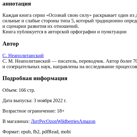
аннотация
Каждая книга серии «Осознай свою силу» раскрывает один из д
сильные и слабые стороны типа 5, который традиционно опред
и сценарии развития их отношений.
Книга публикуется в авторской орфографии и пунктуации
Автор
С. Неаполитанский
С. М. Неаполитанский — писатель, переводчик. Автор более 7
и созерцательных наук, направлены на исследование процессо
Подробная информация
Объем:
166
стр.
Дата выпуска:
3 ноября 2022 г.
Возрастное ограничение:
18
+
В магазинах:
ЛитРес
Ozon
Wildberries
Amazon
Формат:
epub, fb2, pdfRead, mobi