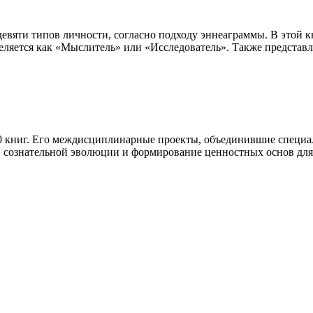
евяти типов личности, согласно подходу эннеаграммы. В этой к
еляется как «Мыслитель» или «Исследователь». Также представ
0 книг. Его междисциплинарные проекты, объединившие специал
в сознательной эволюции и формирование ценностных основ для 