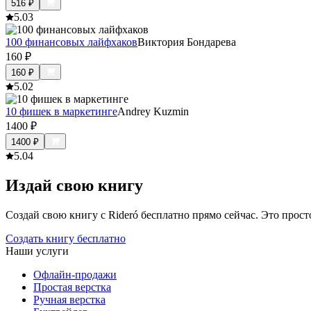
516
₽
5.0
3
100 финансовых лайфхаков
Виктория Бондарева
160
₽
160
₽
5.0
2
10 фишек в маркетинге
Andrey Kuzmin
1400
₽
1400
₽
5.0
4
Издай свою книгу
Создай свою книгу с Rideró бесплатно прямо сейчас. Это просто,
Создать книгу бесплатно
Наши услуги
Офлайн-продажи
Простая верстка
Ручная верстка