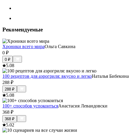
Рекомендуемые
Хроники всего мира
Ольга Савкина
0
₽
0
₽
5.0
8
100 рецептов для аэрогриля: вкусно и легко
Наталья Бибекина
288
₽
288
₽
5.0
8
100+ способов успокоиться
Анастасия Левандовски
368
₽
368
₽
5.0
2