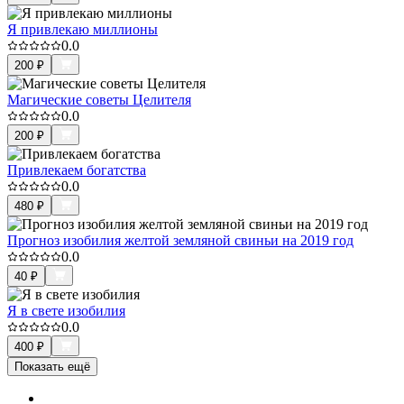
Я привлекаю миллионы
0.0
200
₽
Магические советы Целителя
0.0
200
₽
Привлекаем богатства
0.0
480
₽
Прогноз изобилия желтой земляной свиньи на 2019 год
0.0
40
₽
Я в свете изобилия
0.0
400
₽
Показать ещё