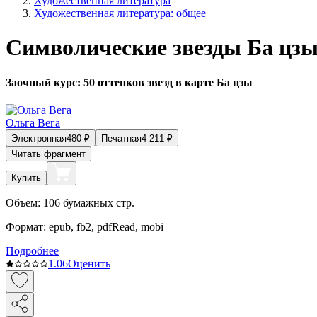
Художественная литература
Художественная литература: общее
Символические звезды Ба цзы
Заочный курс: 50 оттенков звезд в карте Ба цзы
Ольга Вега
Электронная
480
₽
Печатная
4 211
₽
Читать фрагмент
Купить
Объем:
106
бумажных стр.
Формат:
epub, fb2, pdfRead, mobi
Подробнее
1.0
6
Оценить