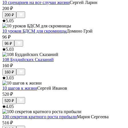
10 сценариев на все случаи жизни
Сергей Ларин
200
₽
200
₽
5.0
5
10 уроков БДСМ для скромницы
Домино Грэй
96
₽
96
₽
5.0
3
108 Буддийских Сказаний
160
₽
160
₽
3.0
3
10 шагов к жизни
Сергей Иванов
520
₽
520
₽
4.0
5
100 секретов кратного роста прибыли
Мария Сергеева
516
₽