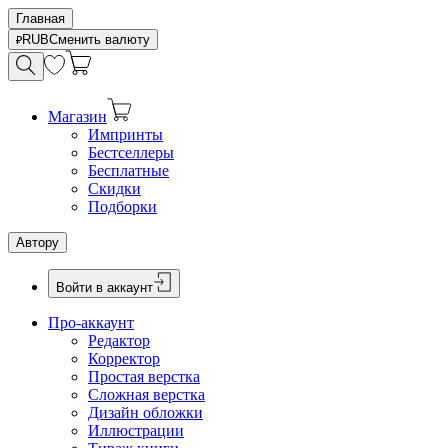
Главная
RUB
Сменить валюту
Магазин
Импринты
Бестселлеры
Бесплатные
Скидки
Подборки
Автору
Войти в аккаунт
Про-аккаунт
Редактор
Корректор
Простая верстка
Сложная верстка
Дизайн обложки
Иллюстрации