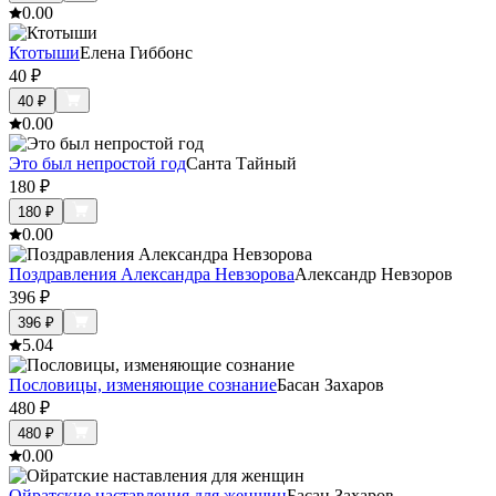
0.0
0
Ктотыши
Елена Гиббонс
40
₽
40
₽
0.0
0
Это был непростой год
Санта Тайный
180
₽
180
₽
0.0
0
Поздравления Александра Невзорова
Александр Невзоров
396
₽
396
₽
5.0
4
Пословицы, изменяющие сознание
Басан Захаров
480
₽
480
₽
0.0
0
Ойратские наставления для женщин
Басан Захаров