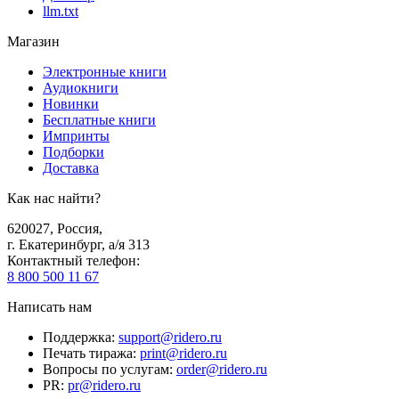
llm.txt
Магазин
Электронные книги
Аудиокниги
Новинки
Бесплатные книги
Импринты
Подборки
Доставка
Как нас найти?
620027
,
Россия
,
г. Екатеринбург, а/я 313
Контактный телефон
:
8 800 500 11 67
Написать нам
Поддержка
:
support@ridero.ru
Печать тиража
:
print@ridero.ru
Вопросы по услугам
:
order@ridero.ru
PR
:
pr@ridero.ru