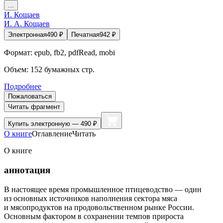
...
И. Кощаев
И. А. Кощаев
Электронная
490
₽
Печатная
942
₽
Формат:
epub, fb2, pdfRead, mobi
Объем:
152
бумажных стр.
Подробнее
Пожаловаться
Читать фрагмент
Купить
электронную — 490 ₽
О книге
Оглавление
Читать
О книге
аннотация
В настоящее время промышленное птицеводство — один
из основных источников наполнения сектора мяса
и мясопродуктов на продовольственном рынке России.
Основным фактором в сохранении темпов прироста