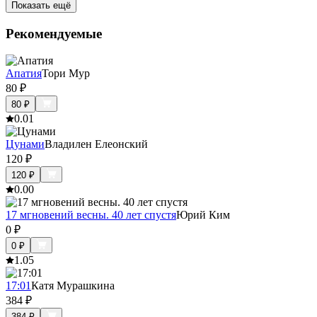
Показать ещё
Рекомендуемые
Апатия
Тори Мур
80
₽
80
₽
0.0
1
Цунами
Владилен Елеонский
120
₽
120
₽
0.0
0
17 мгновений весны. 40 лет спустя
Юрий Ким
0
₽
0
₽
1.0
5
17:01
Катя Мурашкина
384
₽
384
₽