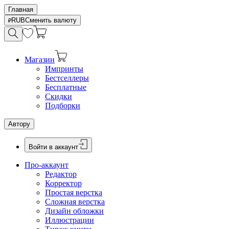
Главная
RUB
Сменить валюту
Магазин
Импринты
Бестселлеры
Бесплатные
Скидки
Подборки
Автору
Войти в аккаунт
Про-аккаунт
Редактор
Корректор
Простая верстка
Сложная верстка
Дизайн обложки
Иллюстрации