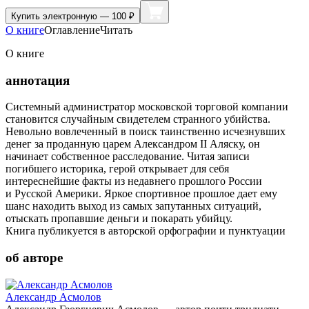
Купить
электронную — 100 ₽
О книге
Оглавление
Читать
О книге
аннотация
Системный администратор московской торговой компании
становится случайным свидетелем странного убийства.
Невольно вовлеченный в поиск таинственно исчезнувших
денег за проданную царем Александром II Аляску, он
начинает собственное расследование. Читая записи
погибшего историка, герой открывает для себя
интереснейшие факты из недавнего прошлого России
и Русской Америки. Яркое спортивное прошлое дает ему
шанс находить выход из самых запутанных ситуаций,
отыскать пропавшие деньги и покарать убийцу.
Книга публикуется в авторской орфографии и пунктуации
об авторе
Александр Асмолов