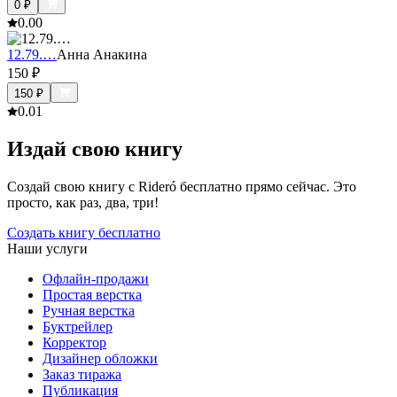
0
₽
0.0
0
12.79.…
Анна Анакина
150
₽
150
₽
0.0
1
Издай свою книгу
Создай свою книгу с Rideró бесплатно прямо сейчас. Это
просто, как раз, два, три!
Создать книгу бесплатно
Наши услуги
Офлайн-продажи
Простая верстка
Ручная верстка
Буктрейлер
Корректор
Дизайнер обложки
Заказ тиража
Публикация