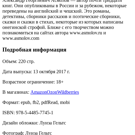
Александр Георгиевич Асмолов — автор почти тридцати
книг. Они опубликованы в России и за рубежом, некоторые
переведены на английский и чешский. Это романы,
детективы, сборники рассказов и поэтические сборники,
сказки и сказки в стихах, некоторые из которых написаны
онегинской строфой. Ближе с его творчеством можно
познакомиться на сайтах автора www.asmolov.ru и
www.asmolov.com
Подробная информация
Объем:
220
стр.
Дата выпуска:
13 октября 2017 г.
Возрастное ограничение:
18
+
В магазинах:
Amazon
Ozon
Wildberries
Формат:
epub, fb2, pdfRead, mobi
ISBN:
978-5-4485-7745-1
Дизайн обложки
:
Луиза Гельтс
Фотограф
:
Луиза Гельтс