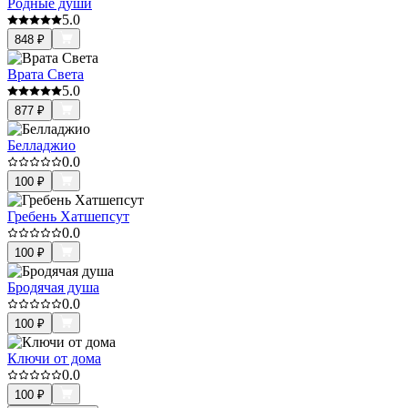
Родные души
5.0
848
₽
Врата Света
5.0
877
₽
Белладжио
0.0
100
₽
Гребень Хатшепсут
0.0
100
₽
Бродячая душа
0.0
100
₽
Ключи от дома
0.0
100
₽