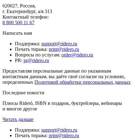
620027
,
Россия
,
г. Екатеринбург, а/я 313
Контактный телефон
:
8 800 500 11 67
Написать нам
Поддержка
:
support@ridero.ru
Печать тиража
:
print@ridero.ru
Вопросы по услугам
:
order@ridero.ru
PR
:
pr@ridero.ru
Предоставляя персональные данные по указанным
контактным данным, вы даёте своё согласие на условиях,
определенных
Политикой обработки персональных данных
Последние новости
Плюсы Rideró, ISBN в подарок, буктрейлеры, вебинары
и многое другое
Читать дальше
Поддержка
:
support@ridero.ru
Печать тиража
:
print@ridero.ru