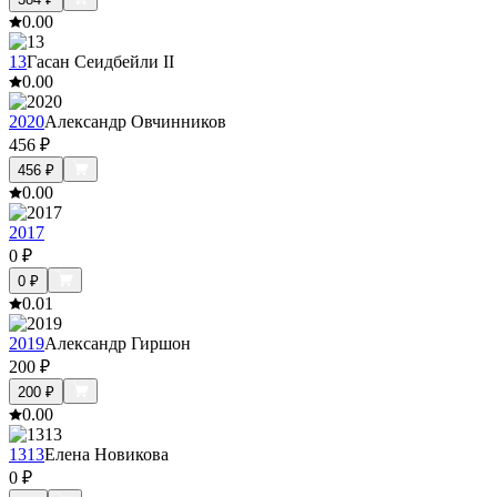
0.0
0
13
Гасан Сеидбейли II
0.0
0
2020
Александр Овчинников
456
₽
456
₽
0.0
0
2017
0
₽
0
₽
0.0
1
2019
Александр Гиршон
200
₽
200
₽
0.0
0
1313
Елена Новикова
0
₽