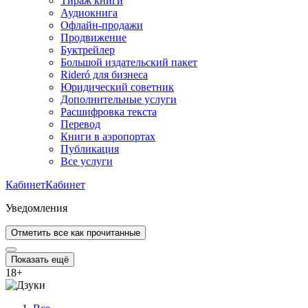
Тираж книги
Аудиокнига
Офлайн-продажи
Продвижение
Буктрейлер
Большой издательский пакет
Rideró для бизнеса
Юридический советник
Дополнительные услуги
Расшифровка текста
Перевод
Книги в аэропортах
Публикация
Все услуги
Кабинет
Кабинет
Уведомления
Отметить все как прочитанные
Показать ещё
18
+