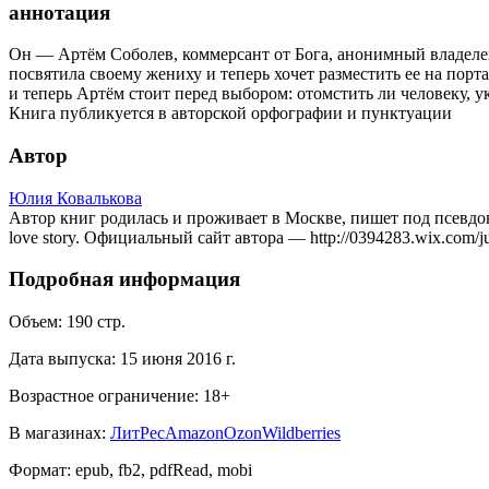
аннотация
Он — Артём Соболев, коммерсант от Бога, анонимный владеле
посвятила своему жениху и теперь хочет разместить ее на пор
и теперь Артём стоит перед выбором: отомстить ли человеку,
Книга публикуется в авторской орфографии и пунктуации
Автор
Юлия Ковалькова
Автор книг родилась и проживает в Москве, пишет под псевдон
love story. Официальный сайт автора — http://0394283.wix.com/j
Подробная информация
Объем:
190
стр.
Дата выпуска:
15 июня 2016 г.
Возрастное ограничение:
18
+
В магазинах:
ЛитРес
Amazon
Ozon
Wildberries
Формат:
epub, fb2, pdfRead, mobi