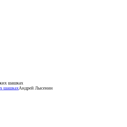
их шашках
Андрей Лысенин