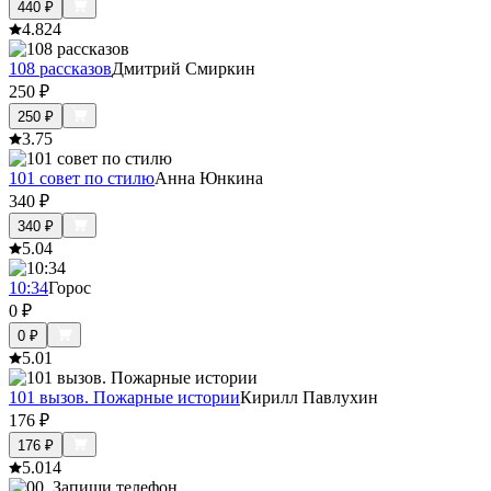
440
₽
4.8
24
108 рассказов
Дмитрий Смиркин
250
₽
250
₽
3.7
5
101 совет по стилю
Анна Юнкина
340
₽
340
₽
5.0
4
10:34
Горос
0
₽
0
₽
5.0
1
101 вызов. Пожарные истории
Кирилл Павлухин
176
₽
176
₽
5.0
14