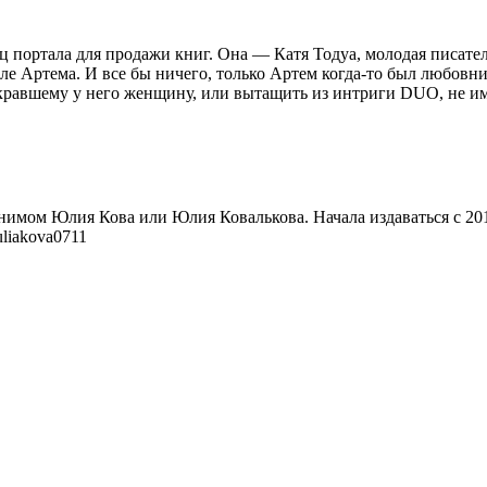
ц портала для продажи книг. Она — Катя Тодуа, молодая писа
тале Артема. И все бы ничего, только Артем когда-то был любо
 укравшему у него женщину, или вытащить из интриги DUO, не 
имом Юлия Кова или Юлия Ковалькова. Начала издаваться с 2016 
uliakova0711