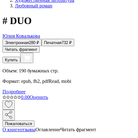
Художественная литература
Любовный роман
# DUO
Юлия Ковалькова
Электронная
280
₽
Печатная
732
₽
Читать фрагмент
Купить
Объем:
190
бумажных стр.
Формат:
epub, fb2, pdfRead, mobi
Подробнее
0.0
0
Оценить
Пожаловаться
О книге
отзывы
Оглавление
Читать фрагмент