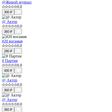
@Живой журнал
0.0
300
₽
@ Актер
0.0
360
₽
#20 восьмая
0.0
280
₽
# Партия
0.0
400
₽
@ Актер
0.0
360
₽
@ Актер
0.0
360
₽