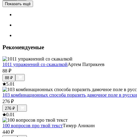
Показать ещё
Рекомендуемые
1011 упражнений со скакалкой
Артем Патрикеев
88
₽
88
₽
5.0
1
103 комбинационных способа поразить дамочное поле в русск
276
₽
276
₽
0.0
1
100 вопросов про твой текст
Тимур Аникин
440
₽