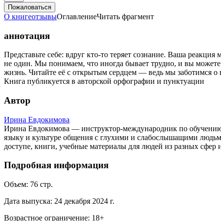
Пожаловаться
О книге
отзывы
Оглавление
Читать фрагмент
аннотация
Представьте себе: вдруг кто-то теряет сознание. Ваша реакция
не один. Мы понимаем, что иногда бывает трудно, и вы может
жизнь. Читайте её с открытым сердцем — ведь мы заботимся о в
Книга публикуется в авторской орфографии и пунктуации
Автор
Ирина Евдокимова
Ирина Евдокимова — инструктор-международник по обучению 
языку и культуре общения с глухими и слабослышащими людьм
доступе, книги, учебные материалы для людей из разных сфер 
Подробная информация
Объем:
76
стр.
Дата выпуска:
24 декабря 2024 г.
Возрастное ограничение:
18
+