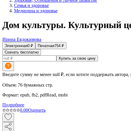
Здоровье, Отношения и Личное развитие
Семья и здоровье
Медицина и здоровье
Дом культуры. Культурный ц
Ирина Евдокимова
Электронная
0
₽
Печатная
754
₽
Скачать бесплатно
Купить за свою цену
Введите сумму не менее null ₽, если хотите поддержать автора,
Объем:
76
бумажных стр.
Формат:
epub, fb2, pdfRead, mobi
Подробнее
0.0
0
Оценить