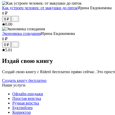
Как устроен человек: от макушки до пяток
Ирина Евдокимова
0
₽
0
₽
0.0
0
Экономика созидания
Ирина Евдокимова
0
₽
0
₽
5.0
1
Издай свою книгу
Создай свою книгу с Rideró бесплатно прямо сейчас. Это просто,
Создать книгу бесплатно
Наши услуги
Офлайн-продажи
Простая верстка
Ручная верстка
Буктрейлер
Корректор