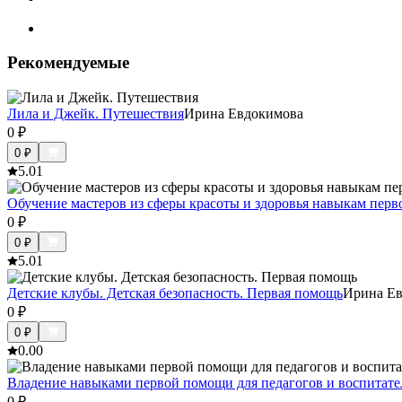
Рекомендуемые
Лила и Джейк. Путешествия
Ирина Евдокимова
0
₽
0
₽
5.0
1
Обучение мастеров из сферы красоты и здоровья навыкам пер
0
₽
0
₽
5.0
1
Детские клубы. Детская безопасность. Первая помощь
Ирина Е
0
₽
0
₽
0.0
0
Владение навыками первой помощи для педагогов и воспитате
0
₽