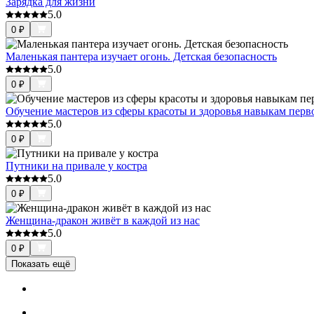
Зарядка для жизни
5.0
0
₽
Маленькая пантера изучает огонь. Детская безопасность
5.0
0
₽
Обучение мастеров из сферы красоты и здоровья навыкам пер
5.0
0
₽
Путники на привале у костра
5.0
0
₽
Женщина-дракон живёт в каждой из нас
5.0
0
₽
Показать ещё