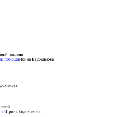
вой помощи
Ирина Евдокимова
вдокимова
лей
Ирина Евдокимова