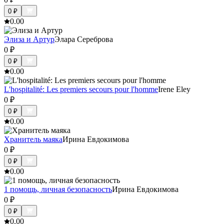
0
₽
0.0
0
Элиза и Артур
Элара Сереброва
0
₽
0
₽
0.0
0
L'hospitalité: Les premiers secours pour l'homme
Irene Eley
0
₽
0
₽
0.0
0
Хранитель маяка
Ирина Евдокимова
0
₽
0
₽
0.0
0
1 помощь, личная безопасность
Ирина Евдокимова
0
₽
0
₽
0.0
0