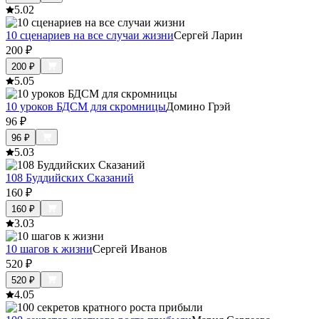
5.0
2
10 сценариев на все случаи жизни
Сергей Ларин
200
₽
200
₽
5.0
5
10 уроков БДСМ для скромницы
Домино Грэй
96
₽
96
₽
5.0
3
108 Буддийских Сказаний
160
₽
160
₽
3.0
3
10 шагов к жизни
Сергей Иванов
520
₽
520
₽
4.0
5