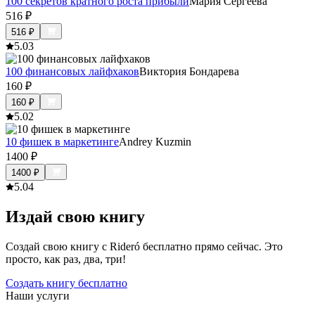
100 секретов кратного роста прибыли
Мария Сергеева
516
₽
516
₽
5.0
3
100 финансовых лайфхаков
Виктория Бондарева
160
₽
160
₽
5.0
2
10 фишек в маркетинге
Andrey Kuzmin
1400
₽
1400
₽
5.0
4
Издай свою книгу
Создай свою книгу с Rideró бесплатно прямо сейчас. Это
просто, как раз, два, три!
Создать книгу бесплатно
Наши услуги