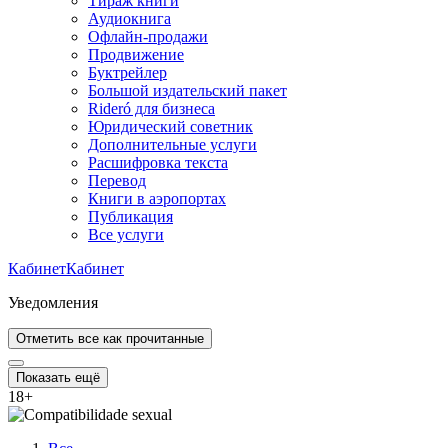
Тираж книги
Аудиокнига
Офлайн-продажи
Продвижение
Буктрейлер
Большой издательский пакет
Rideró для бизнеса
Юридический советник
Дополнительные услуги
Расшифровка текста
Перевод
Книги в аэропортах
Публикация
Все услуги
Кабинет
Кабинет
Уведомления
Отметить все как прочитанные
Показать ещё
18
+