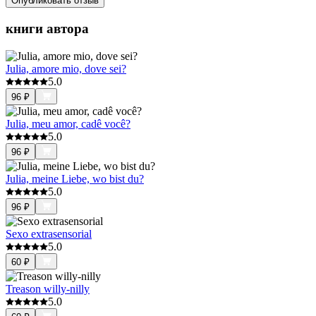
Опубликовать отзыв
книги автора
Julia, amore mio, dove sei?
5.0
96
₽
Julia, meu amor, cadê você?
5.0
96
₽
Julia, meine Liebe, wo bist du?
5.0
96
₽
Sexo extrasensorial
5.0
60
₽
Treason willy-nilly
5.0