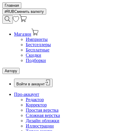
Главная
RUB
Сменить валюту
Магазин
Импринты
Бестселлеры
Бесплатные
Скидки
Подборки
Автору
Войти в аккаунт
Про-аккаунт
Редактор
Корректор
Простая верстка
Сложная верстка
Дизайн обложки
Иллюстрации