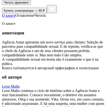
Читать фрагмент
Купить
электронную — 60 ₽
О книге
Оглавление
Читать
О книге
аннотация
Agência Amur apresenta um novo serviço para clientes: Seleção de
parceiros para compatibilidade sexual. E de repente, verifica-se que
o chefe da Agência e um de seus clientes possuem perfeita
compatibilidade entre si. Mas nem tudo é tão simples.
A compatibilidade sexual em teoria não é exatamente o que é na
prática.
Книга публикуется в авторской орфографии и пунктуации
об авторе
Leon Malin
Leon Malin continua o ciclo de histórias sobre a Agência Amur e
seus funcionários. Conosco novamente, o detetive em assuntos
amorosos, Oleg e sua assistente, Vika. Desta vez, em casos comuns,
é adicionado assassinato. E há uma suspeita, uma mulher com quem