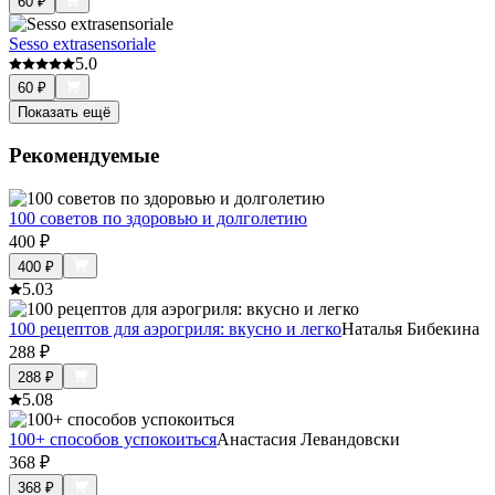
60
₽
Sesso extrasensoriale
5.0
60
₽
Показать ещё
Рекомендуемые
100 советов по здоровью и долголетию
400
₽
400
₽
5.0
3
100 рецептов для аэрогриля: вкусно и легко
Наталья Бибекина
288
₽
288
₽
5.0
8
100+ способов успокоиться
Анастасия Левандовски
368
₽
368
₽