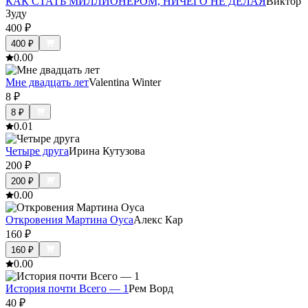
КАК СТАТЬ МИЛЛИОНЕРОМ, НИЧЕГО НЕ ДЕЛАЯ
Виктор
Зуду
400
₽
400
₽
0.0
0
Мне двадцать лет
Valentina Winter
8
₽
8
₽
0.0
1
Четыре друга
Ирина Кутузова
200
₽
200
₽
0.0
0
Откровения Мартина Оуса
Алекс Кар
160
₽
160
₽
0.0
0
История почти Всего — 1
Рем Ворд
40
₽