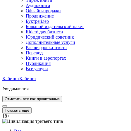
Тираж книги
Аудиокнига
Офлайн-продажи
Продвижение
Буктрейлер
Большой издательский пакет
Rideró для бизнеса
Юридический советник
Дополнительные услуги
Расшифровка текста
Перевод
Книги в аэропортах
Публикация
Все услуги
Кабинет
Кабинет
Уведомления
Отметить все как прочитанные
Показать ещё
18
+