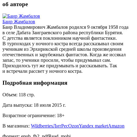
об авторе
Баир Жамбалов
Баир Владимирович Жамбалов родился 9 октября 1958 года
в селе Дабата Заиграевского района республики Бурятия.
С детства является поклонником научной фантастики.
В турпоходах у ночного костра всегда рассказывал своим
ученикам из Эрхирикской средней школы произведения
отечественных и зарубежных фантастов. Когда же иссякал
запас, то ученики просили, чтобы придумывал сам.
Приходилось тут же придумывать и рассказывать. Так
и встречали рассвет у ночного костра.
Подробная информация
Объем:
118
стр.
Дата выпуска:
18 июля 2015 г.
Возрастное ограничение:
18
+
В магазинах:
Wildberries
ЛитРес
Ozon
Yandex market
Amazon
Формат:
epub, fb2, pdfRead, mobi