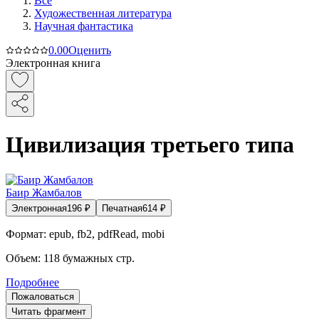
Все
Художественная литература
Научная фантастика
0.0
0
Оценить
Электронная книга
Цивилизация третьего типа
Баир Жамбалов
Электронная
196
₽
Печатная
614
₽
Формат:
epub, fb2, pdfRead, mobi
Объем:
118
бумажных стр.
Подробнее
Пожаловаться
Читать фрагмент