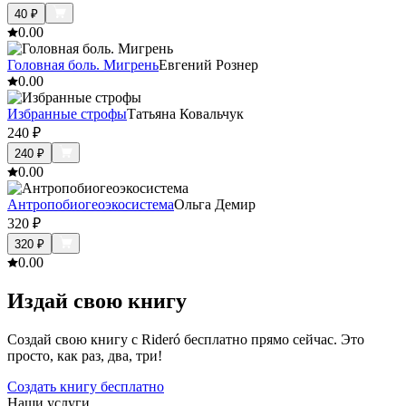
40
₽
0.0
0
Головная боль. Мигрень
Евгений Рознер
0.0
0
Избранные строфы
Татьяна Ковальчук
240
₽
240
₽
0.0
0
Антропобиогеоэкосистема
Ольга Демир
320
₽
320
₽
0.0
0
Издай свою книгу
Создай свою книгу с Rideró бесплатно прямо сейчас. Это
просто, как раз, два, три!
Создать книгу бесплатно
Наши услуги