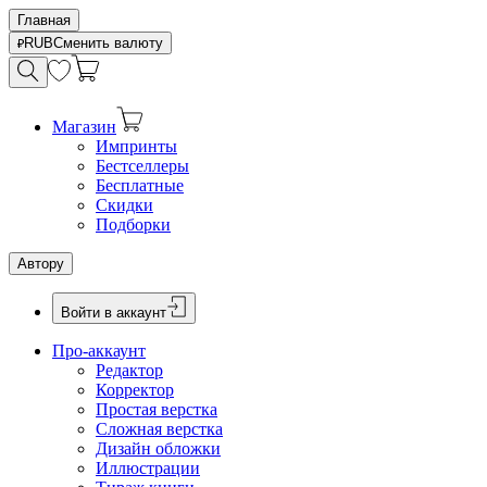
Главная
RUB
Сменить валюту
Магазин
Импринты
Бестселлеры
Бесплатные
Скидки
Подборки
Автору
Войти в аккаунт
Про-аккаунт
Редактор
Корректор
Простая верстка
Сложная верстка
Дизайн обложки
Иллюстрации