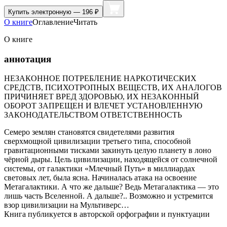
Купить
электронную — 196 ₽
О книге
Оглавление
Читать
О книге
аннотация
НЕЗАКОННОЕ ПОТРЕБЛЕНИЕ НАРКОТИЧЕСКИХ
СРЕДСТВ, ПСИХОТРОПНЫХ ВЕЩЕСТВ, ИХ АНАЛОГОВ
ПРИЧИНЯЕТ ВРЕД ЗДОРОВЬЮ, ИХ НЕЗАКОННЫЙ
ОБОРОТ ЗАПРЕЩЕН И ВЛЕЧЕТ УСТАНОВЛЕННУЮ
ЗАКОНОДАТЕЛЬСТВОМ ОТВЕТСТВЕННОСТЬ
Семеро землян становятся свидетелями развития
сверхмощной цивилизации третьего типа, способной
гравитационными тисками закинуть целую планету в лоно
чёрной дыры. Цель цивилизации, находящейся от солнечной
системы, от галактики «Млечный Путь» в миллиардах
световых лет, была ясна. Начиналась атака на освоение
Метагалактики. А что же дальше? Ведь Метагалактика — это
лишь часть Вселенной. А дальше?.. Возможно и устремится
взор цивилизации на Мультиверс…
Книга публикуется в авторской орфографии и пунктуации