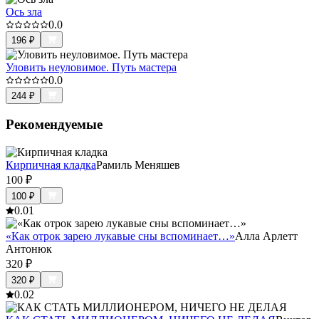
Ось зла
0.0
196
₽
Уловить неуловимое. Путь мастера
0.0
244
₽
Рекомендуемые
Кирпичная кладка
Рамиль Меняшев
100
₽
100
₽
0.0
1
«Как отрок зарею лукавые сны вспоминает…»
Алла Арлетт
Антонюк
320
₽
320
₽
0.0
2