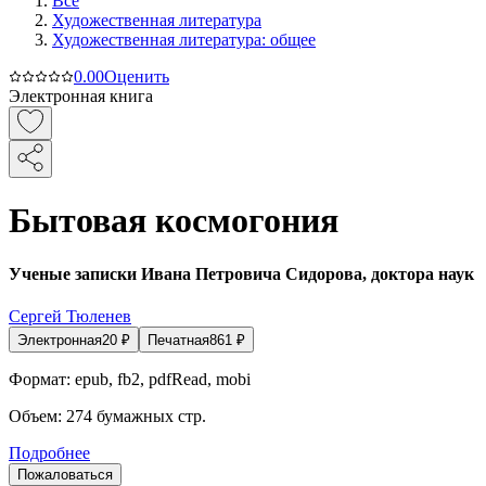
Все
Художественная литература
Художественная литература: общее
0.0
0
Оценить
Электронная книга
Бытовая космогония
Ученые записки Ивана Петровича Сидорова, доктора наук
Сергей Тюленев
Электронная
20
₽
Печатная
861
₽
Формат:
epub, fb2, pdfRead, mobi
Объем:
274
бумажных стр.
Подробнее
Пожаловаться