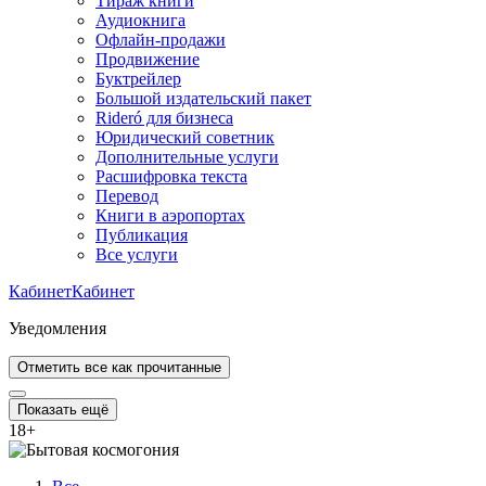
Тираж книги
Аудиокнига
Офлайн-продажи
Продвижение
Буктрейлер
Большой издательский пакет
Rideró для бизнеса
Юридический советник
Дополнительные услуги
Расшифровка текста
Перевод
Книги в аэропортах
Публикация
Все услуги
Кабинет
Кабинет
Уведомления
Отметить все как прочитанные
Показать ещё
18
+