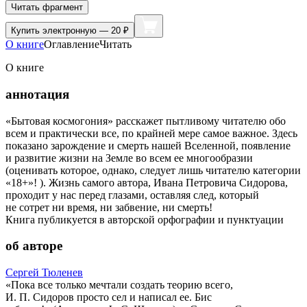
Читать фрагмент
Купить
электронную — 20 ₽
О книге
Оглавление
Читать
О книге
аннотация
«Бытовая космогония» расскажет пытливому читателю обо
всем и практически все, по крайней мере самое важное. Здесь
показано зарождение и смерть нашей Вселенной, появление
и развитие жизни на Земле во всем ее многообразии
(оценивать которое, однако, следует лишь читателю категории
«18+»! ). Жизнь самого автора, Ивана Петровича Сидорова,
проходит у нас перед глазами, оставляя след, который
не сотрет ни время, ни забвение, ни смерть!
Книга публикуется в авторской орфографии и пунктуации
об авторе
Сергей Тюленев
«Пока все только мечтали создать теорию всего,
И. П. Сидоров просто сел и написал ее. Бис