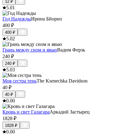
12
₽
5.0
1
Год Надежды
Ирина Бйорно
400
₽
400
₽
5.0
2
Грань между сном и явью
Вадим Ферзь
240
₽
240
₽
5.0
3
Моя сестра тень
The Ksenechka Davidson
40
₽
40
₽
0.0
0
Кровь и свет Галагара
Аркадий Застырец
1828
₽
1828
₽
0.0
0