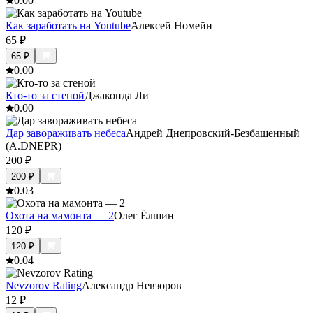
0.0
0
Как заработать на Youtube
Алексей Номейн
65
₽
65
₽
0.0
0
Кто-то за стеной
Джаконда Ли
0.0
0
Дар завораживать небеса
Андрей Днепровский-Безбашенный
(A.DNEPR)
200
₽
200
₽
0.0
3
Охота на мамонта — 2
Олег Ёлшин
120
₽
120
₽
0.0
4
Nevzorov Rating
Александр Невзоров
12
₽