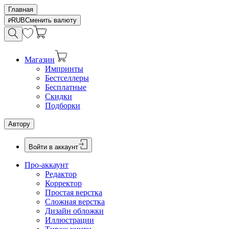
Главная
RUB
Сменить валюту
Магазин
Импринты
Бестселлеры
Бесплатные
Скидки
Подборки
Автору
Войти в аккаунт
Про-аккаунт
Редактор
Корректор
Простая верстка
Сложная верстка
Дизайн обложки
Иллюстрации