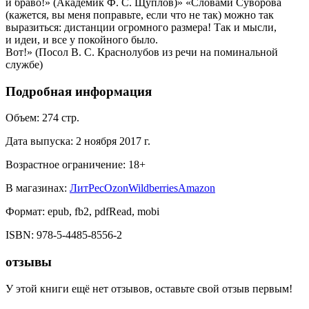
и браво!» (Академик Ф. С. Щуплов)» «Словами Суворова
(кажется, вы меня поправьте, если что не так) можно так
выразиться: дистанции огромного размера! Так и мысли,
и идеи, и все у покойного было.
Вот!» (Посол В. С. Краснолубов из речи на поминальной
службе)
Подробная информация
Объем:
274
стр.
Дата выпуска:
2 ноября 2017 г.
Возрастное ограничение:
18
+
В магазинах:
ЛитРес
Ozon
Wildberries
Amazon
Формат:
epub, fb2, pdfRead, mobi
ISBN:
978-5-4485-8556-2
отзывы
У этой книги ещё нет отзывов, оставьте свой отзыв первым!