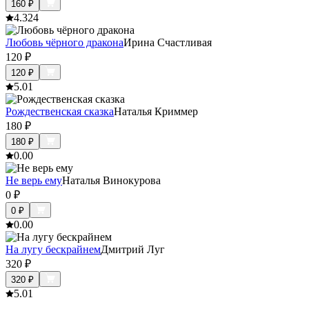
160
₽
4.3
24
Любовь чёрного дракона
Ирина Счастливая
120
₽
120
₽
5.0
1
Рождественская сказка
Наталья Криммер
180
₽
180
₽
0.0
0
Не верь ему
Наталья Винокурова
0
₽
0
₽
0.0
0
На лугу бескрайнем
Дмитрий Луг
320
₽
320
₽
5.0
1