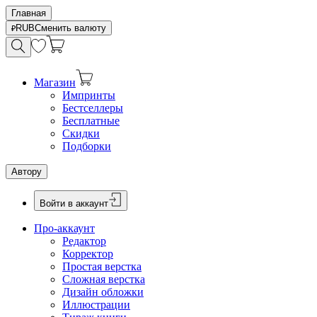
Главная
RUB
Сменить валюту
Магазин
Импринты
Бестселлеры
Бесплатные
Скидки
Подборки
Автору
Войти в аккаунт
Про-аккаунт
Редактор
Корректор
Простая верстка
Сложная верстка
Дизайн обложки
Иллюстрации