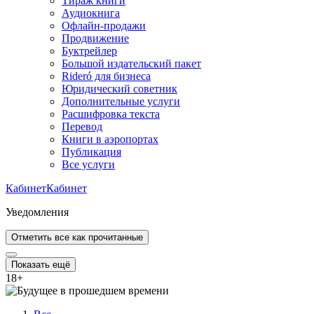
Тираж книги
Аудиокнига
Офлайн-продажи
Продвижение
Буктрейлер
Большой издательский пакет
Rideró для бизнеса
Юридический советник
Дополнительные услуги
Расшифровка текста
Перевод
Книги в аэропортах
Публикация
Все услуги
Кабинет
Кабинет
Уведомления
Отметить все как прочитанные
Показать ещё
18
+