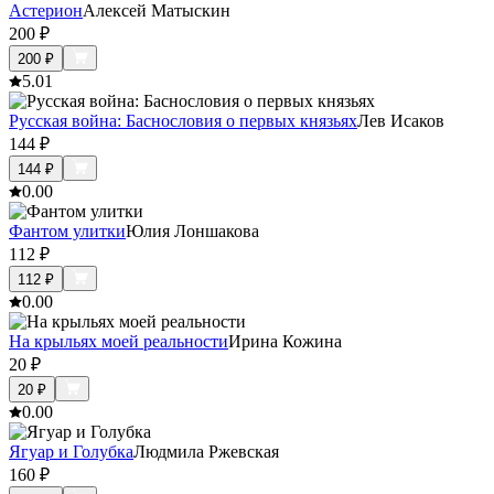
Астерион
Алексей Матыскин
200
₽
200
₽
5.0
1
Русская война: Баснословия о первых князьях
Лев Исаков
144
₽
144
₽
0.0
0
Фантом улитки
Юлия Лоншакова
112
₽
112
₽
0.0
0
На крыльях моей реальности
Ирина Кожина
20
₽
20
₽
0.0
0
Ягуар и Голубка
Людмила Ржевская
160
₽