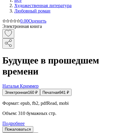
Все
Художественная литература
Любовный роман
0.0
0
Оценить
Электронная книга
Будущее в прошедшем
времени
Наталья Криммер
Электронная
160
₽
Печатная
941
₽
Формат:
epub, fb2, pdfRead, mobi
Объем:
310
бумажных стр.
Подробнее
Пожаловаться