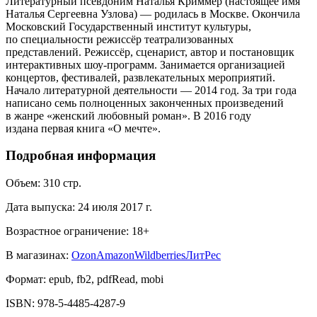
Литературный псевдоним Наталья Криммер (настоящее имя
Наталья Сергеевна Узлова) — родилась в Москве. Окончила
Московский Государственный институт культуры,
по специальности режиссёр театрализованных
представлений. Режиссёр, сценарист, автор и постановщик
интерактивных шоу-программ. Занимается организацией
концертов, фестивалей, развлекательных мероприятий.
Начало литературной деятельности — 2014 год. За три года
написано семь полноценных законченных произведений
в жанре «женский любовный роман». В 2016 году
издана первая книга «О мечте».
Подробная информация
Объем:
310
стр.
Дата выпуска:
24 июля 2017 г.
Возрастное ограничение:
18
+
В магазинах:
Ozon
Amazon
Wildberries
ЛитРес
Формат:
epub, fb2, pdfRead, mobi
ISBN:
978-5-4485-4287-9