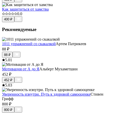
Как защититься от хамства
0.0
400
₽
Рекомендуемые
1011 упражнений со скакалкой
Артем Патрикеев
88
₽
88
₽
5.0
1
Мотивация от А до Я
Альберт Мухаметшин
452
₽
452
₽
5.0
3
Уверенность изнутри. Путь к здоровой самооценке
Стивен
Грифф
800
₽
800
₽