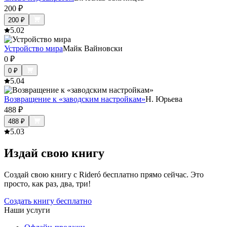
200
₽
200
₽
5.0
2
Устройство мира
Майк Вайновски
0
₽
0
₽
5.0
4
Возвращение к «заводским настройкам»
Н. Юрьева
488
₽
488
₽
5.0
3
Издай свою книгу
Создай свою книгу с Rideró бесплатно прямо сейчас. Это
просто, как раз, два, три!
Создать книгу бесплатно
Наши услуги