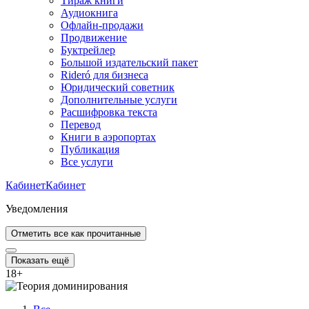
Тираж книги
Аудиокнига
Офлайн-продажи
Продвижение
Буктрейлер
Большой издательский пакет
Rideró для бизнеса
Юридический советник
Дополнительные услуги
Расшифровка текста
Перевод
Книги в аэропортах
Публикация
Все услуги
Кабинет
Кабинет
Уведомления
Отметить все как прочитанные
Показать ещё
18
+