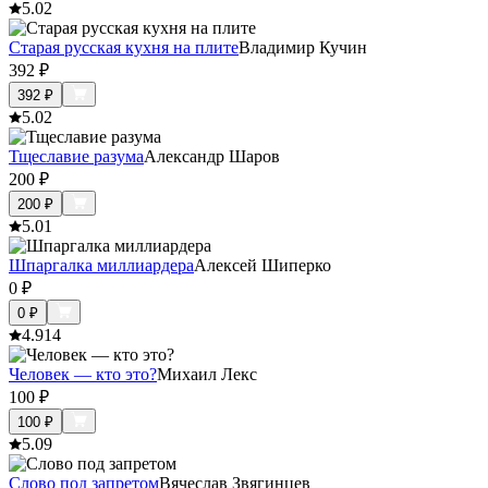
5.0
2
Старая русская кухня на плите
Владимир Кучин
392
₽
392
₽
5.0
2
Тщеславие разума
Александр Шаров
200
₽
200
₽
5.0
1
Шпаргалка миллиардера
Алексей Шиперко
0
₽
0
₽
4.9
14
Человек — кто это?
Михаил Лекс
100
₽
100
₽
5.0
9
Слово под запретом
Вячеслав Звягинцев