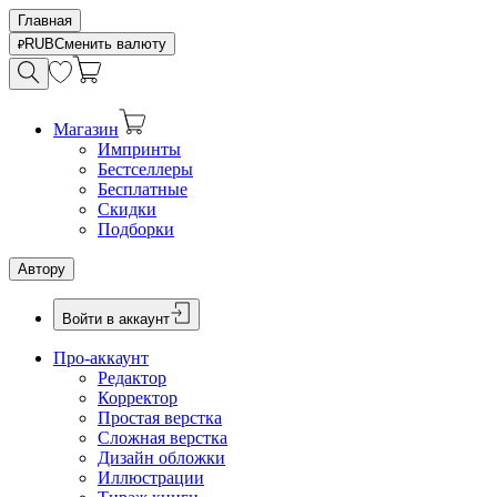
Главная
RUB
Сменить валюту
Магазин
Импринты
Бестселлеры
Бесплатные
Скидки
Подборки
Автору
Войти в аккаунт
Про-аккаунт
Редактор
Корректор
Простая верстка
Сложная верстка
Дизайн обложки
Иллюстрации