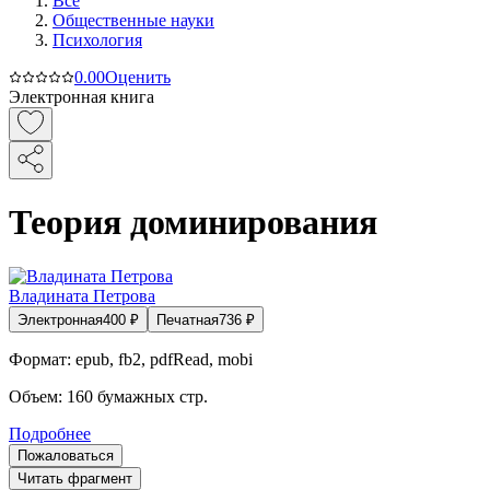
Все
Общественные науки
Психология
0.0
0
Оценить
Электронная книга
Теория доминирования
Владината Петрова
Электронная
400
₽
Печатная
736
₽
Формат:
epub, fb2, pdfRead, mobi
Объем:
160
бумажных стр.
Подробнее
Пожаловаться
Читать фрагмент