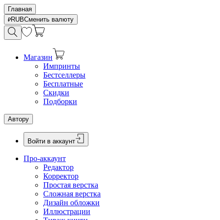
Главная
RUB
Сменить валюту
Магазин
Импринты
Бестселлеры
Бесплатные
Скидки
Подборки
Автору
Войти в аккаунт
Про-аккаунт
Редактор
Корректор
Простая верстка
Сложная верстка
Дизайн обложки
Иллюстрации