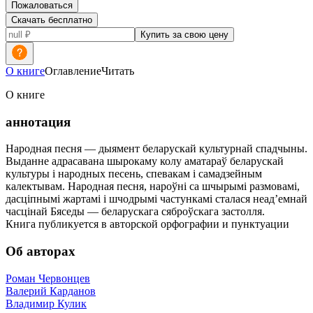
Пожаловаться
Скачать бесплатно
Купить за свою цену
О книге
Оглавление
Читать
О книге
аннотация
Народная песня — дыямент беларускай культурнай спадчыны.
Выданне адрасавана шырокаму колу аматараў беларускай
культуры і народных песень, спевакам і самадзейным
калектывам. Народная песня, нароўні са шчырымі размовамі,
дасціпнымі жартамі i шчодрымі частункамі сталася неад’емнай
часцінай Бяседы — беларускага сяброўскага застолля.
Книга публикуется в авторской орфографии и пунктуации
Об авторах
Роман Червонцев
Валерий Карданов
Владимир Кулик