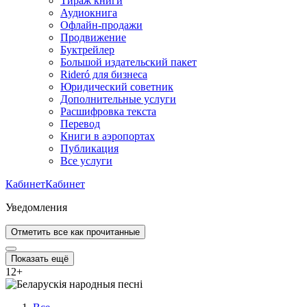
Тираж книги
Аудиокнига
Офлайн-продажи
Продвижение
Буктрейлер
Большой издательский пакет
Rideró для бизнеса
Юридический советник
Дополнительные услуги
Расшифровка текста
Перевод
Книги в аэропортах
Публикация
Все услуги
Кабинет
Кабинет
Уведомления
Отметить все как прочитанные
Показать ещё
12
+