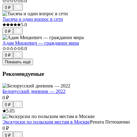
0.0
0
₽
Тысяча и один вопрос в сети
5.0
0
₽
Адам Мицкевич — гражданин мира
0.0
0
₽
Показать ещё
Рекомендуемые
Белорусский дневник — 2022
0
₽
0
₽
5.0
5
Экскурсии по польским местам в Москве
Рената Петюшенко
0
₽
0
₽