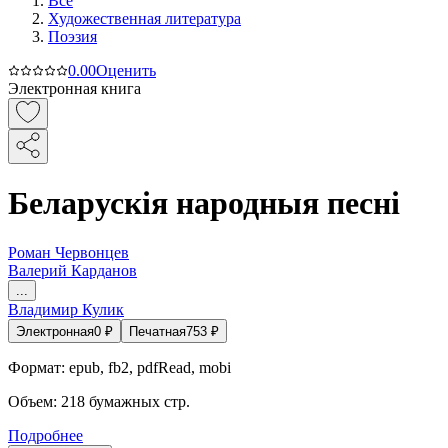
Все
Художественная литература
Поэзия
0.0
0
Оценить
Электронная книга
Беларускiя народныя песнi
Роман Червонцев
Валерий Карданов
...
Владимир Кулик
Электронная
0
₽
Печатная
753
₽
Формат:
epub, fb2, pdfRead, mobi
Объем:
218
бумажных стр.
Подробнее