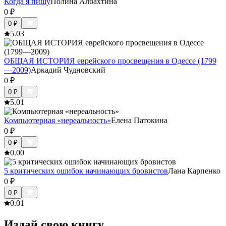
Когда я пишу
Полина Албахтина
0
₽
0
₽
5.0
3
ОБЩАЯ ИСТОРИЯ еврейского просвещения в Одессе (1799
—2009)
Аркадий Чудновский
0
₽
0
₽
5.0
1
Компьютерная «нереальность»
Елена Патокина
0
₽
0
₽
0.0
0
5 критических ошибок начинающих бровистов
Лана Карпенко
0
₽
0
₽
0.0
1
Издай свою книгу