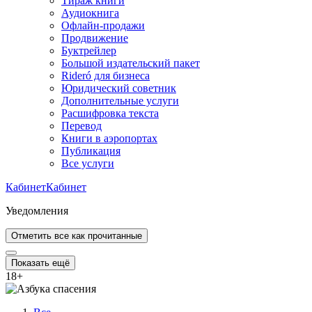
Тираж книги
Аудиокнига
Офлайн-продажи
Продвижение
Буктрейлер
Большой издательский пакет
Rideró для бизнеса
Юридический советник
Дополнительные услуги
Расшифровка текста
Перевод
Книги в аэропортах
Публикация
Все услуги
Кабинет
Кабинет
Уведомления
Отметить все как прочитанные
Показать ещё
18
+