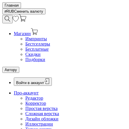
Главная
RUB
Сменить валюту
Магазин
Импринты
Бестселлеры
Бесплатные
Скидки
Подборки
Автору
Войти в аккаунт
Про-аккаунт
Редактор
Корректор
Простая верстка
Сложная верстка
Дизайн обложки
Иллюстрации