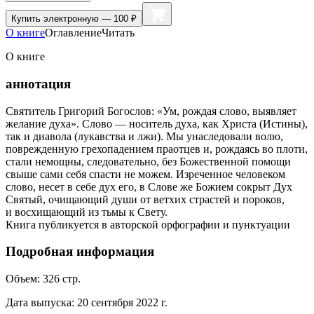
Купить
электронную — 100 ₽
О книге
Оглавление
Читать
О книге
аннотация
Святитель Григорий Богослов: «Ум, рождая слово, выявляет
желание духа». Слово — носитель духа, как Христа (Истины),
так и диавола (лукавства и лжи). Мы унаследовали волю,
поврежденную грехопадением праотцев и, рождаясь во плоти,
стали немощны, следовательно, без Божественной помощи
свыше сами себя спасти не можем. Изреченное человеком
слово, несет в себе дух его, в Слове же Божием сокрыт Дух
Святый, очищающий души от ветхих страстей и пороков,
и восхищающий из тьмы к Свету.
Книга публикуется в авторской орфографии и пунктуации
Подробная информация
Объем:
326
стр.
Дата выпуска:
20 сентября 2022 г.