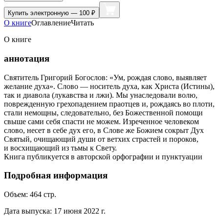
Купить
электронную — 100 ₽
О книге
Оглавление
Читать
О книге
аннотация
Святитель Григорий Богослов: «Ум, рождая слово, выявляет
желание духа». Слово — носитель духа, как Христа (Истины),
так и диавола (лукавства и лжи). Мы унаследовали волю,
поврежденную грехопадением праотцев и, рождаясь во плоти,
стали немощны, следовательно, без Божественной помощи
свыше сами себя спасти не можем. Изреченное человеком
слово, несет в себе дух его, в Слове же Божием сокрыт Дух
Святый, очищающий души от ветхих страстей и пороков,
и восхищающий из тьмы к Свету.
Книга публикуется в авторской орфографии и пунктуации
Подробная информация
Объем:
464
стр.
Дата выпуска:
17 июня 2022 г.