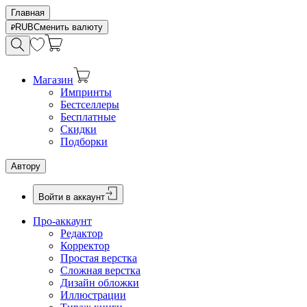
Главная
RUB
Сменить валюту
Магазин
Импринты
Бестселлеры
Бесплатные
Скидки
Подборки
Автору
Войти в аккаунт
Про-аккаунт
Редактор
Корректор
Простая верстка
Сложная верстка
Дизайн обложки
Иллюстрации