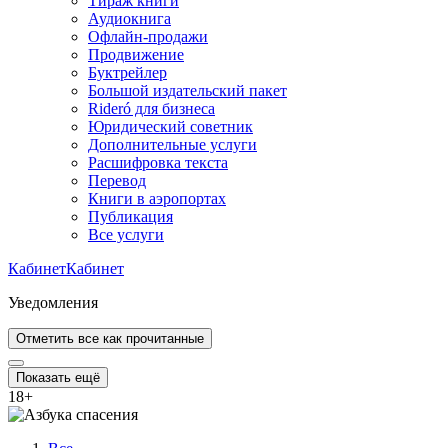
Тираж книги
Аудиокнига
Офлайн-продажи
Продвижение
Буктрейлер
Большой издательский пакет
Rideró для бизнеса
Юридический советник
Дополнительные услуги
Расшифровка текста
Перевод
Книги в аэропортах
Публикация
Все услуги
Кабинет
Кабинет
Уведомления
Отметить все как прочитанные
Показать ещё
18
+