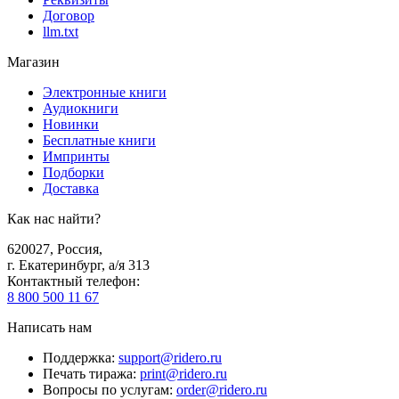
Договор
llm.txt
Магазин
Электронные книги
Аудиокниги
Новинки
Бесплатные книги
Импринты
Подборки
Доставка
Как нас найти?
620027
,
Россия
,
г. Екатеринбург, а/я 313
Контактный телефон
:
8 800 500 11 67
Написать нам
Поддержка
:
support@ridero.ru
Печать тиража
:
print@ridero.ru
Вопросы по услугам
:
order@ridero.ru