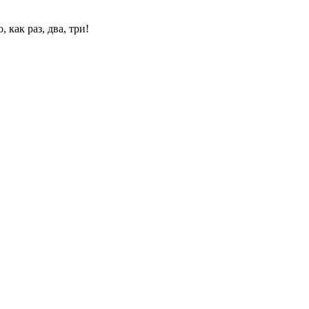
 как раз, два, три!