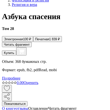
Философия и религия
Религия и вера
Азбука спасения
Том 28
Электронная
100
₽
Печатная
1 839
₽
Читать фрагмент
Купить
Объем:
368
бумажных стр.
Формат:
epub, fb2, pdfRead, mobi
Подробнее
0.0
0
Оценить
Пожаловаться
О книге
отзывы
Оглавление
Читать фрагмент