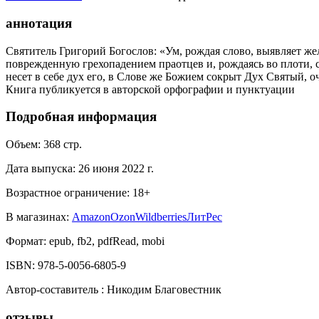
аннотация
Святитель Григорий Богослов: «Ум, рождая слово, выявляет же
поврежденную грехопадением праотцев и, рождаясь во плоти, 
несет в себе дух его, в Слове же Божием сокрыт Дух Святый, 
Книга публикуется в авторской орфографии и пунктуации
Подробная информация
Объем:
368
стр.
Дата выпуска:
26 июня 2022 г.
Возрастное ограничение:
18
+
В магазинах:
Amazon
Ozon
Wildberries
ЛитРес
Формат:
epub, fb2, pdfRead, mobi
ISBN:
978-5-0056-6805-9
Автор-составитель
:
Никодим Благовестник
отзывы