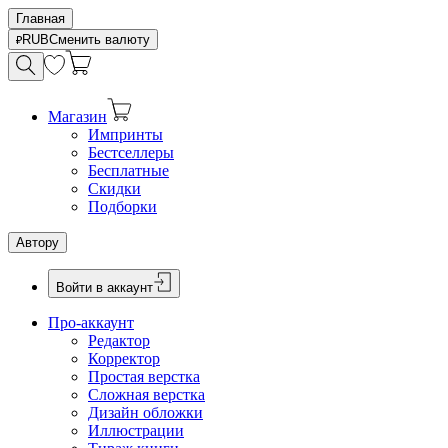
Главная
RUB
Сменить валюту
Магазин
Импринты
Бестселлеры
Бесплатные
Скидки
Подборки
Автору
Войти в аккаунт
Про-аккаунт
Редактор
Корректор
Простая верстка
Сложная верстка
Дизайн обложки
Иллюстрации