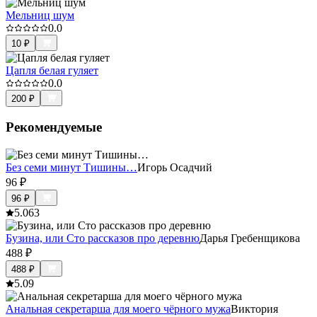
Мельниц шум
0.0
10
₽
Цапля белая гуляет
0.0
200
₽
Рекомендуемые
Без семи минут Тишины…
Игорь Осадчий
96
₽
96
₽
5.0
63
Бузина, или Сто рассказов про деревню
Дарья Гребенщикова
488
₽
488
₽
5.0
9
Анальная секретарша для моего чёрного мужа
Виктория