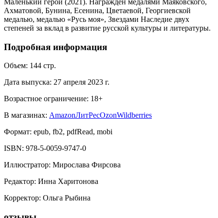
Маленький герой (2021). Награжден медалями Маяковского,
Ахматовой, Бунина, Есенина, Цветаевой, Георгиевской
медалью, медалью «Русь моя», Звездами Наследие двух
степеней за вклад в развитие русской культуры и литературы.
Подробная информация
Объем:
144
стр.
Дата выпуска:
27 апреля 2023 г.
Возрастное ограничение:
18
+
В магазинах:
Amazon
ЛитРес
Ozon
Wildberries
Формат:
epub, fb2, pdfRead, mobi
ISBN:
978-5-0059-9747-0
Иллюстратор
:
Мирослава Фирсова
Редактор
:
Инна Харитонова
Корректор
:
Ольга Рыбина
отзывы