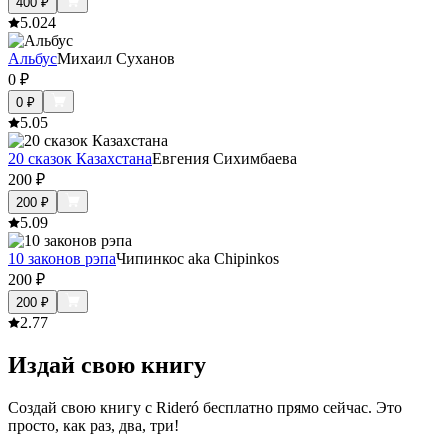
400
₽
5.0
24
Альбус
Михаил Суханов
0
₽
0
₽
5.0
5
20 сказок Казахстана
Евгения Сихимбаева
200
₽
200
₽
5.0
9
10 законов рэпа
Чипинкос aka Chipinkos
200
₽
200
₽
2.7
7
Издай свою книгу
Создай свою книгу с Rideró бесплатно прямо сейчас. Это
просто, как раз, два, три!