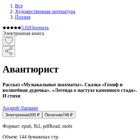
Все
Художественная литература
Поэзия
5.0
2
Оценить
Электронная книга
Авантюрист
Рассказ «Музыкальные шахматы». Сказка «Гохиф и
волшебная дудочка». «Легенда о пастухе каменного стада».
И стихи
Андрей Лапшин
Электронная
200
₽
Печатная
748
₽
Формат:
epub, fb2, pdfRead, mobi
Объем:
144
бумажных стр.