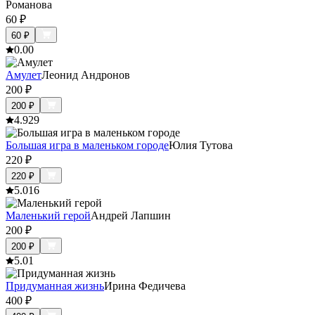
Романова
60
₽
60
₽
0.0
0
Амулет
Леонид Андронов
200
₽
200
₽
4.9
29
Большая игра в маленьком городе
Юлия Тутова
220
₽
220
₽
5.0
16
Маленький герой
Андрей Лапшин
200
₽
200
₽
5.0
1
Придуманная жизнь
Ирина Федичева
400
₽