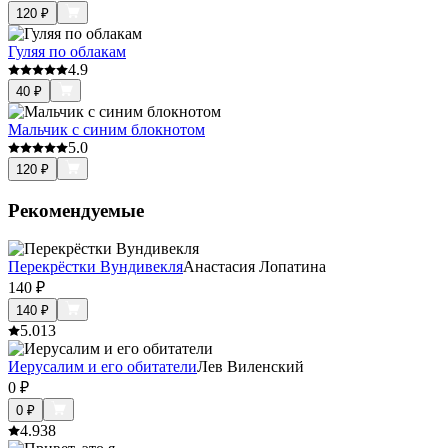
120
₽
Гуляя по облакам
4.9
40
₽
Мальчик с синим блокнотом
5.0
120
₽
Рекомендуемые
Перекрёстки Вундивекля
Анастасия Лопатина
140
₽
140
₽
5.0
13
Иерусалим и его обитатели
Лев Виленский
0
₽
0
₽
4.9
38