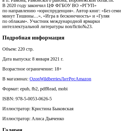
в п. Рамонь, Рамонского района, Воронежской области.
В 2020 году закончил ЦФ ФГБОУ ВО «РГУП»
по направлению «юриспруденция». Автор книг: «Без семи
минут Тишины…», «Игра в бесконечность» и «Гуляя
по облакам». Участник международной ярмарки
интеллектуальной литературы non/fictio№23.
Подробная информация
Объем:
220
стр.
Дата выпуска:
8 января 2021 г.
Возрастное ограничение:
18
+
В магазинах:
Ozon
Wildberries
ЛитРес
Amazon
Формат:
epub, fb2, pdfRead, mobi
ISBN:
978-5-0053-0626-5
Иллюстратор
:
Кристина Быковская
Иллюстратор
:
Алиса Дьяченко
Галерея