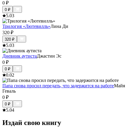
0
₽
0
₽
5.0
3
Трилогия «Лютевилль»
Лина Ди
320
₽
320
₽
5.0
3
Дневник аутиста
Джастин Эс
0
₽
0
₽
0.0
2
Папа снова просил передать, что задержится на работе
Майя
Геваль
0
₽
0
₽
5.0
4
Издай свою книгу