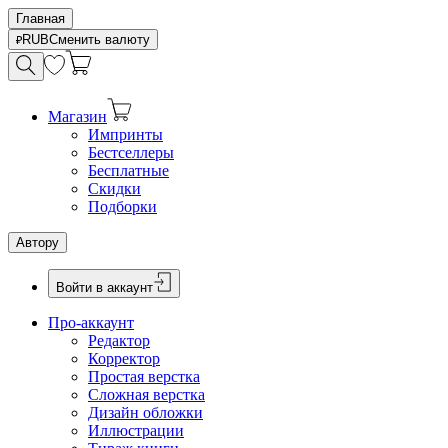
Главная
RUB
Сменить валюту
Магазин
Импринты
Бестселлеры
Бесплатные
Скидки
Подборки
Автору
Войти в аккаунт
Про-аккаунт
Редактор
Корректор
Простая верстка
Сложная верстка
Дизайн обложки
Иллюстрации