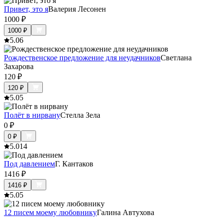
Привет, это я
Валерия Лесонен
1000
₽
1000
₽
5.0
6
Рождественское предложение для неудачников
Светлана
Захарова
120
₽
120
₽
5.0
5
Полёт в нирвану
Стелла Зела
0
₽
0
₽
5.0
14
Под давлением
Г. Кантаков
1416
₽
1416
₽
5.0
5
12 писем моему любовнику
Галина Автухова