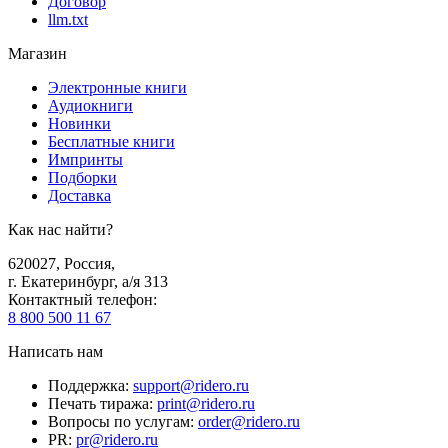
Договор
llm.txt
Магазин
Электронные книги
Аудиокниги
Новинки
Бесплатные книги
Импринты
Подборки
Доставка
Как нас найти?
620027
,
Россия
,
г. Екатеринбург, а/я 313
Контактный телефон
:
8 800 500 11 67
Написать нам
Поддержка
:
support@ridero.ru
Печать тиража
:
print@ridero.ru
Вопросы по услугам
:
order@ridero.ru
PR
:
pr@ridero.ru