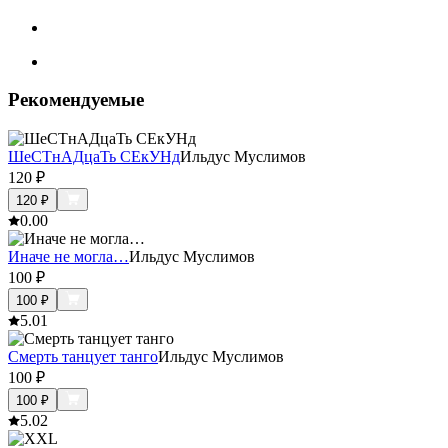
Рекомендуемые
ШеСТнАДцаТь СЕкУНд
Ильдус Муслимов
120
₽
120
₽
0.0
0
Иначе не могла…
Ильдус Муслимов
100
₽
100
₽
5.0
1
Смерть танцует танго
Ильдус Муслимов
100
₽
100
₽
5.0
2