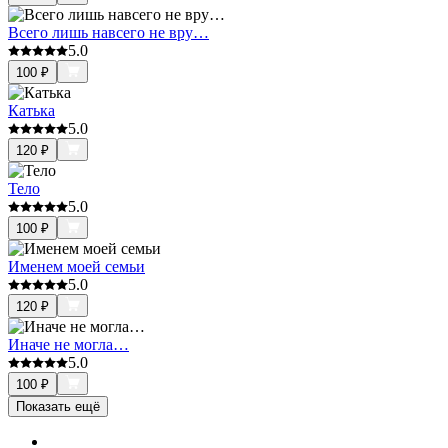
Всего лишь навсего не вру…
5.0
100
₽
Катька
5.0
120
₽
Тело
5.0
100
₽
Именем моей семьи
5.0
120
₽
Иначе не могла…
5.0
100
₽
Показать ещё