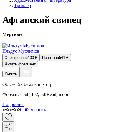
Художественная литература
Триллер
Афганский свинец
Мёртвые
Ильдус Муслимов
Электронная
100
₽
Печатная
541
₽
Читать фрагмент
Купить
Объем:
58
бумажных стр.
Формат:
epub, fb2, pdfRead, mobi
Подробнее
0.0
0
Оценить