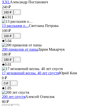
XXL
Александр Постанович
240
₽
240
₽
4.9
11
13 рассказов о…
Светлана Петрова
100
₽
100
₽
5.0
4
200 приколов от папы
Дария Макарчук
180
₽
180
₽
0.0
1
17 мгновений весны. 40 лет спустя
Юрий Ким
0
₽
0
₽
1.0
5
200 лет спустя
Алексей Олексюк
80
₽