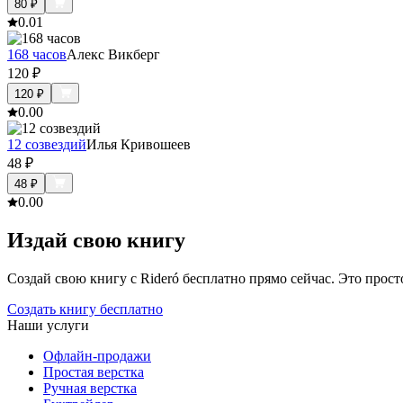
80
₽
0.0
1
168 часов
Алекс Викберг
120
₽
120
₽
0.0
0
12 созвездий
Илья Кривошеев
48
₽
48
₽
0.0
0
Издай свою книгу
Создай свою книгу с Rideró бесплатно прямо сейчас. Это просто,
Создать книгу бесплатно
Наши услуги
Офлайн-продажи
Простая верстка
Ручная верстка