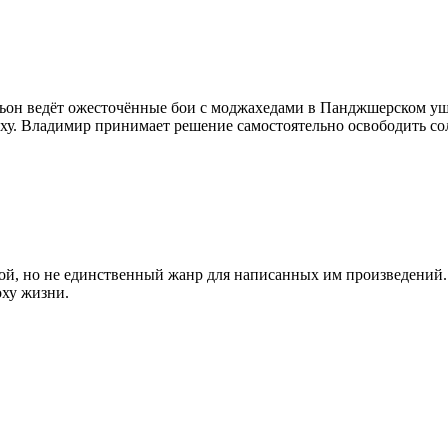
ьон ведёт ожесточённые бои с моджахедами в Панджшерском ущел
у. Владимир принимает решение самостоятельно освободить сол
, но не единственный жанр для написанных им произведений. О
оху жизни.