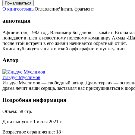
Пожаловаться
О книге
отзывы
Оглавление
Читать фрагмент
аннотация
Афганистан, 1982 год. Владимир Богданов — комбат. Его батал
попадают в плен к известному полевому командиру Ахмад -Шах
после этой встречи в его жизни начинается обратный отчёт.
Книга публикуется в авторской орфографии и пунктуации
Автор
Ильдус Муслимов
Ильдус Муслимов — свободный автор. Драматургия — основной
драма лечит наши сердца, заставляя нас прислушиваться к шор
Подробная информация
Объем:
58
стр.
Дата выпуска:
1 июля 2021 г.
Возрастное ограничение:
18
+