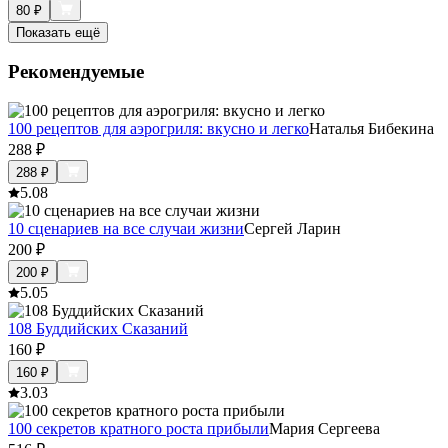
80
₽
Показать ещё
Рекомендуемые
100 рецептов для аэрогриля: вкусно и легко
Наталья Бибекина
288
₽
288
₽
5.0
8
10 сценариев на все случаи жизни
Сергей Ларин
200
₽
200
₽
5.0
5
108 Буддийских Сказаний
160
₽
160
₽
3.0
3
100 секретов кратного роста прибыли
Мария Сергеева