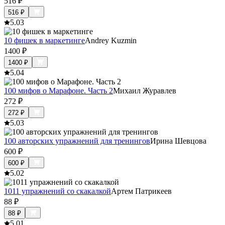
516
₽
516
₽
5.0
3
10 фишек в маркетинге
Andrey Kuzmin
1400
₽
1400
₽
5.0
4
100 мифов о Марафоне. Часть 2
Михаил Журавлев
272
₽
272
₽
5.0
3
100 авторских упражнений для тренингов
Ирина Шевцова
600
₽
600
₽
5.0
2
1011 упражнений со скакалкой
Артем Патрикеев
88
₽
88
₽
5.0
1