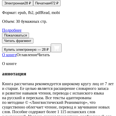
Электронная
28
₽
Печатная
472
₽
Формат:
epub, fb2, pdfRead, mobi
Объем:
30
бумажных стр.
Подробнее
Пожаловаться
Читать фрагмент
Купить
электронную — 28 ₽
О книге
Оглавление
Читать
О книге
аннотация
Книга рассчитана рекомендуется широкому кругу лиц от 7 лет
и старше. Ее целью является расширение словарного запаса
и развитие навыков чтения, перевода с испанского языка
на русский и пересказа. Все тексты адаптированы
по методике © «Лингвистический Реаниматор», что
существенно облегчает чтение, перевод и заучивание новых
слов. Пособие содержит более 1 115 испанских слов