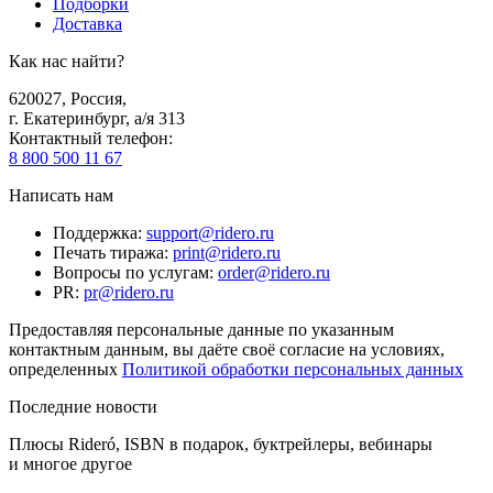
Подборки
Доставка
Как нас найти?
620027
,
Россия
,
г. Екатеринбург, а/я 313
Контактный телефон
:
8 800 500 11 67
Написать нам
Поддержка
:
support@ridero.ru
Печать тиража
:
print@ridero.ru
Вопросы по услугам
:
order@ridero.ru
PR
:
pr@ridero.ru
Предоставляя персональные данные по указанным
контактным данным, вы даёте своё согласие на условиях,
определенных
Политикой обработки персональных данных
Последние новости
Плюсы Rideró, ISBN в подарок, буктрейлеры, вебинары
и многое другое