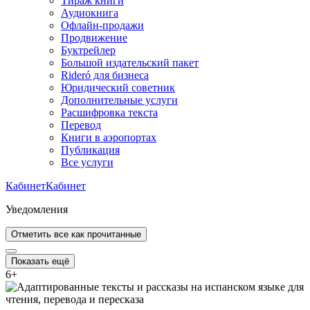
Тираж книги
Аудиокнига
Офлайн-продажи
Продвижение
Буктрейлер
Большой издательский пакет
Rideró для бизнеса
Юридический советник
Дополнительные услуги
Расшифровка текста
Перевод
Книги в аэропортах
Публикация
Все услуги
Кабинет
Кабинет
Уведомления
Отметить все как прочитанные
Показать ещё
6
+