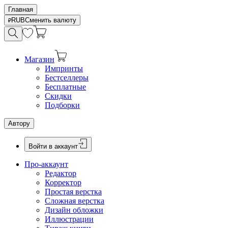
Главная
RUB
Сменить валюту
Магазин
Импринты
Бестселлеры
Бесплатные
Скидки
Подборки
Автору
Войти в аккаунт
Про-аккаунт
Редактор
Корректор
Простая верстка
Сложная верстка
Дизайн обложки
Иллюстрации