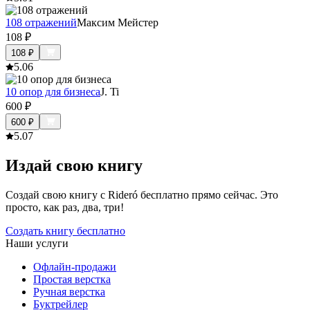
108 отражений
Максим Мейстер
108
₽
108
₽
5.0
6
10 опор для бизнеса
J. Ti
600
₽
600
₽
5.0
7
Издай свою книгу
Создай свою книгу с Rideró бесплатно прямо сейчас. Это
просто, как раз, два, три!
Создать книгу бесплатно
Наши услуги
Офлайн-продажи
Простая верстка
Ручная верстка
Буктрейлер