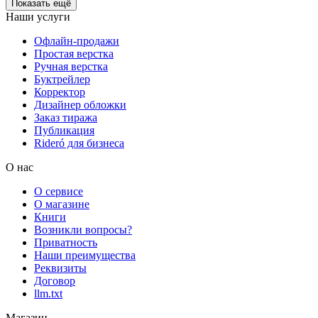
Показать ещё
Наши услуги
Офлайн-продажи
Простая верстка
Ручная верстка
Буктрейлер
Корректор
Дизайнер обложки
Заказ тиража
Публикация
Rideró для бизнеса
О нас
О сервисе
О магазине
Книги
Возникли вопросы?
Приватность
Наши преимущества
Реквизиты
Договор
llm.txt
Магазин