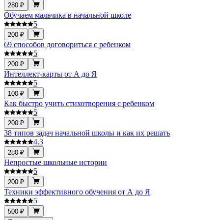
280 ₽
Обучаем мальчика в начальной школе
5
200 ₽
69 способов договориться с ребенком
5
200 ₽
Интеллект-карты от А до Я
5
100 ₽
Как быстро учить стихотворения с ребенком
5
200 ₽
38 типов задач начальной школы и как их решать
4.3
280 ₽
Непростые школьные истории
5
200 ₽
Техники эффективного обучения от А до Я
5
500 ₽