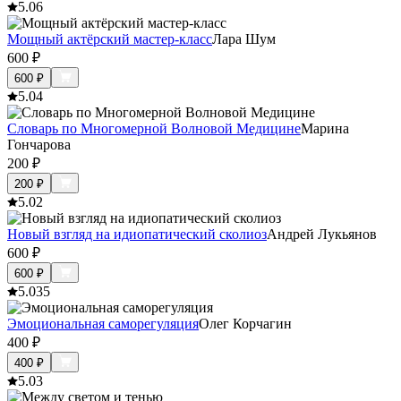
5.0
6
Мощный актёрский мастер-класс
Лара Шум
600
₽
600
₽
5.0
4
Словарь по Многомерной Волновой Медицине
Марина
Гончарова
200
₽
200
₽
5.0
2
Новый взгляд на идиопатический сколиоз
Андрей Лукьянов
600
₽
600
₽
5.0
35
Эмоциональная саморегуляция
Олег Корчагин
400
₽
400
₽
5.0
3