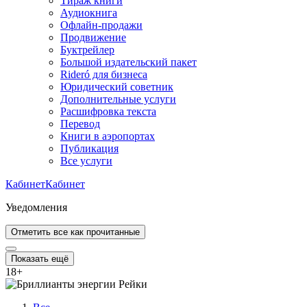
Тираж книги
Аудиокнига
Офлайн-продажи
Продвижение
Буктрейлер
Большой издательский пакет
Rideró для бизнеса
Юридический советник
Дополнительные услуги
Расшифровка текста
Перевод
Книги в аэропортах
Публикация
Все услуги
Кабинет
Кабинет
Уведомления
Отметить все как прочитанные
Показать ещё
18
+