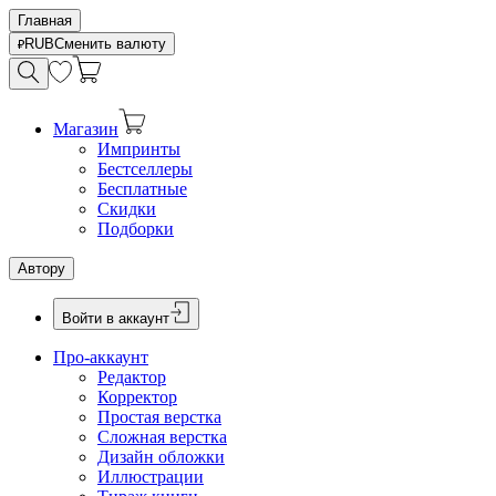
Главная
RUB
Сменить валюту
Магазин
Импринты
Бестселлеры
Бесплатные
Скидки
Подборки
Автору
Войти в аккаунт
Про-аккаунт
Редактор
Корректор
Простая верстка
Сложная верстка
Дизайн обложки
Иллюстрации