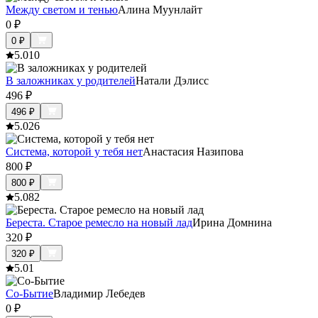
Между светом и тенью
Алина Муунлайт
0
₽
0
₽
5.0
10
В заложниках у родителей
Натали Дэлисс
496
₽
496
₽
5.0
26
Система, которой у тебя нет
Анастасия Назипова
800
₽
800
₽
5.0
82
Береста. Старое ремесло на новый лад
Ирина Домнина
320
₽
320
₽
5.0
1
Со-Бытие
Владимир Лебедев
0
₽