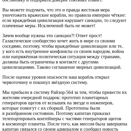
Вы можете подумать, что это и правда жестокая мера
уничтожить вражеские корабли, но правила империи чёткие:
если враждебная цивилизация нарушает санкции, то следуют
плачевные меры. Исключений быть не может!
Зачем вообще нужны эти санкции?! Ответ прост!
Галактическое сообщество хочет жить в мире со своими
соседями, поэтому, чтобы враждебные цивилизации или те,
у кого есть внутренние конфликты со своим народом,
войн
а
или напряжённая политическая ситуация между странами,
должны быть ограничены в контакте с другими
цивилизациями. Таково соглашение мирных цивилизаций.
После оценки уровня опасности наш корабль открыл
червоточину и покинул звёздную систему.
Мы прибыли в систему Райзор-564 за тем, чтобы привести их
жителям очередной подарок: прототип планетарных
генераторов щитов от вспышек на звезде и инженеров,
которые помогут с их сборкой. Прототипы были
в разобранном состоянии. Поэтому капитан приказал
телепортировать контейнеры с частями генераторов щитов
в космопорт планеты. После того, как миссия была завершена
капитан связался со своим адмиралом и сообщил новость