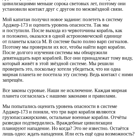
цивилизациями меньше сорока световых лет, поэтому они
установили контакт друг с другом по межзвёздной связи.
Мой капитан получил новое задание: полететь в систему
Арджер-173 и оценить уровень опасности. Так мы
и поступили. После выхода из червоточины корабль, как
и положено, оказался в одной астрономической единице
от планеты класса М. В системе было полно варп сигналов.
Поэтому мы проверили их все, чтобы найти варп корабли.
После долгого изучения системы мы обнаружили
девят
надцат
ь варп кораблей. Все они принадлежат тому виду,
который живёт в этой звёздной системе. Мы решили
проверить это, поскольку хотели убедиться, что ни одна
мирная планета не посетила эту систему. Ведь контакт с ними
запрещён.
Все законы суровые. Наши не исключение. Каждая мирная
планета согласилась с нашими законами и правилами.
Мы попытались оценить уровень опасности в системе
Арджер-173 и поняли, что три варп корабля являются
грузопассажирскими, остальные военные корабли. Отчёты
разведки подтвердились. Враждебные цивилизации
планируют нападение. Но когда? Это не известно. Остаётся
лишь одно: ждать нападения. Или есть ещё одна возможность?