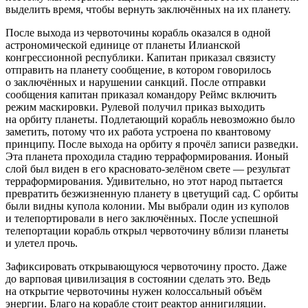
выделить время, чтобы вернуть заключённых на их планету.
После выхода из червоточины корабль оказался в одной
астрономической единице от планеты Илианской
конгрессионной республики. Капитан приказал связисту
отправить на планету сообщение, в котором говорилось
о заключённых и нарушении санкций. После отправки
сообщения капитан приказал командору Реймс включить
режим маскировки. Рулевой получил приказ выходить
на орбиту планеты. Подлетающий корабль невозможно было
заметить, потому что их работа устроена по квантовому
принципу. После выхода на орбиту я прочёл записи разведки.
Эта планета проходила стадию терраформирования. Ионый
слой был виден в его красновато-зелёном свете — результат
терраформирования. Удивительно, но этот народ пытается
превратить безжизненную планету в цветущий сад. С орбиты
были видны купола колонии. Мы выбрали один из куполов
и телепортировали в него заключённых. После успешной
телепортации корабль открыл червоточину вблизи планеты
и улетел прочь.
Зафиксировать открывающуюся червоточину просто. Даже
до варповая цивилизация в состоянии сделать это. Ведь
на открытие червоточины нужен колоссальный объём
энергии. Благо на корабле стоит реактор анн
игил
яции.