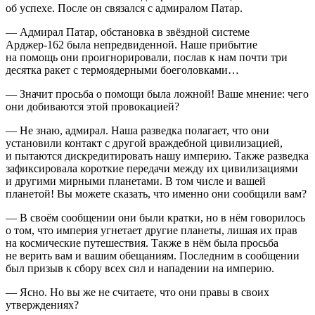
об успехе. После он связался с адмиралом Патар.
— Адмирал Патар, обстановка в звёздной системе
Арджер-162 была непредвиденной. Наше прибытие
на помощь они проигнорировали, послав к нам почти три
десятка ракет с термоядерными боеголовками…
— Значит просьба о помощи была ложной! Ваше мнение: чего
они добиваются этой
провок
ацией?
— Не знаю, адмирал. Наша разведка полагает, что они
установили контакт с другой враждебной цивилизацией,
и пытаются дискредитировать нашу империю. Также разведка
зафиксировала короткие передачи между их цивилизациями
и другими мирными планетами. В том числе и вашей
планетой! Вы можете сказать, что именно они сообщили вам?
— В своём сообщении они были кратки, но в нём говорилось
о том, что империя угнетает другие планеты, лишая их прав
на космические путешествия. Также в нём была просьба
не верить вам и вашим обещаниям. Последним в сообщении
был призыв к сбору всех сил и нападении на империю.
— Ясно. Но вы же не считаете, что они правы в своих
утверждениях?