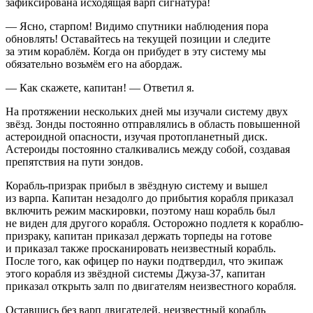
зафиксирована исходящая варп сигнатура!
— Ясно, старпом! Видимо спутники наблюдения пора
обновлять! Оставайтесь на текущей позиции и следите
за этим кораблём. Когда он прибудет в эту систему мы
обязательно возьмём его на абордаж.
— Как скажете, капитан! — Ответил я.
На протяжении нескольких дней мы изучали систему двух
звёзд. Зонды постоянно отправлялись в область повышенной
астероидной опасности, изучая протопланетный диск.
Астероиды постоянно сталкивались между собой, создавая
препятствия на пути зондов.
Корабль-призрак прибыл в звёздную систему и вышел
из варпа. Капитан незадолго до прибытия корабля приказал
включить режим маскировки, поэтому наш корабль был
не виден для другого корабля. Осторожно подлетя к кораблю-
призраку, капитан приказал держать торпеды на готове
и приказал также просканировать неизвестный корабль.
После того, как офицер по науки подтвердил, что экипаж
этого корабля из звёздной системы Джуза-37, капитан
приказал открыть залп по двигателям неизвестного корабля.
Оставшись без варп двигателей, неизвестный корабль