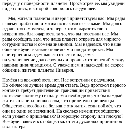
передачу с поверхности планеты. Просмотрев её, мы увидели
видеозапись, в которой говорилось следующее:
— Мы, жители планеты Ниверия приветствуем вас! Мы рады
вашему прибытию и хотим познакомиться с вами. Мы долго
ждали этого момента, и теперь хотим выразить свою
искреннюю благодарность за то, что вы посетили нас. Мы
рады сообщить вам, что наша планета открыта для мирного
сотрудничества и обмена знаниями. Мы надеемся, что наше
общение будет взаимно полезным и плодотворным. Мы
с нетерпением ждем вашего ответа и надеемся
на установление долгосрочных и прочных отношений между
нашими цивилизациями. С уважением и надеждой на скорое
общение, жители планеты Ниверия.
Намёка на враждебность нет. Нас встретили с радушием.
Но сейчас не лучшее время для ответа. Ведь протокол первого
контакта требует длительной трансляции приветствия
по телевизионному сигналу. Это необходимо, чтобы каждый
житель планеты понял о том, что прилетели пришельцы.
Общество способно на большие открытия, если поймёт, что
они не одни во вселенной. На сколько изменится общество,
если узнает о пришельцах? В хорошую сторону или плохую?
Всё будет зависеть от общества: от его духовных принципов
и характера.