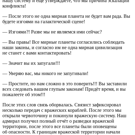
нашу систему и ещё утверждаете, что мы причина эскалации
конфликта!
— После этого не одна мирная планета не будет вам рада. Вы
будете изгоями на галактической сцене!
— Изгоями?! Разве мы не являемся ими сейчас?
— Вы правы! Все мирные планеты согласились соблюдать
наши законы, и согласно им не одна мирная цивилизация
не станет с вами контактировать!
— Значит вы их запугали!!!
— Уверяю вас, мы никого не запугивали!
— Простите, но нам сложно в это поверить!!! Вы заставили
всех следовать вашим глупым законам! Придёт время, и вы
пожалеете об этом!!!
После этих слов связь оборвалась. Связист зафиксировал
несколько передач с вражеских кораблей. После этого мы
открыли червоточину и покинули вражескую систему. Наш
адмирал получил полный отчёт о разведки вражеской
территории, после этого все планеты были оповещены
об опасности. К границам вражеской территории начали