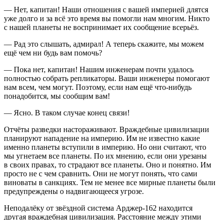
— Нет, капитан! Наши отношения с вашей империей длятся
уже долго и за всё это время вы помогли нам многим. Никто
с нашей планеты не воспринимает их сообщение всерьёз.
— Рад это слышать, адмирал! А теперь скажите, мы можем
ещё чем ни будь вам помочь?
— Пока нет, капитан! Нашим инженерам почти удалось
полностью собрать репликаторы. Ваши инженеры помогают
нам всем, чем могут. Поэтому, если нам ещё что-нибудь
понадобится, мы сообщим вам!
— Ясно. В таком случае конец связи!
Отчёты разведки настораживают. Враждебные цивилизации
планируют нападение на империю. Им не известно какие
именно планеты вступили в империю. Но они считают, что
мы угнетаем все планеты. По их мнению, если они урезаны
в своих правах, то страдают все планеты. Оно и понятно. Им
просто не с чем сравнить. Они не могут понять, что сами
вино
ваты в санкциях. Тем не менее все мирные планеты были
предупреждены о надвигающееся угрозе.
Неподалёку от звёздной система Арджер-162 находится
другая враждебная цивилизация. Расстояние между этими