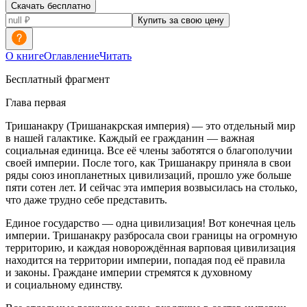
Скачать бесплатно
Купить за свою цену
О книге
Оглавление
Читать
Бесплатный фрагмент
Глава первая
Тришанакру (Тришанакрская империя) — это отдельный мир
в нашей галактике. Каждый ее гражданин — важная
социальная единица. Все её
член
ы заботятся о благополучии
своей империи. После того, как Тришанакру приняла в свои
ряды союз инопланетных цивилизаций, прошло уже больше
пяти сотен лет. И сейчас эта империя возвысилась на столько,
что даже трудно себе представить.
Единое государство — одна цивилизация! Вот конечная цель
империи. Тришанакру разбросала свои границы на огромную
территорию, и каждая новорождённая варповая цивилизация
находится на территории империи, попадая под её правила
и законы. Граждане империи стремятся к духовному
и социальному единству.