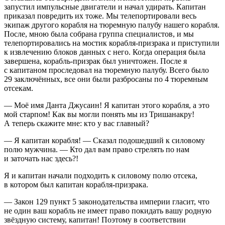
запустил импульсные двигатели и начал удирать. Капитан
приказал повредить их тоже. Мы телепортировали весь
экипаж другого корабля на тюремную палубу нашего корабля.
После, мною была собрана группа специалистов, и мы
телепортировались на мостик корабля-призрака и приступили
к извлечению блоков данных с него. Когда операция была
завершена, корабль-призрак был уничтожен. После я
с капитаном проследовал на тюремную палубу. Всего было
29 заключённых, все они были разбросаны по 4 тюремным
отсекам.
— Моё имя Данта Джусаин! Я капитан этого корабля, а это
мой старпом! Как вы могли понять мы из Тришанакру!
А теперь скажите мне: кто у вас главный?
— Я капитан корабля! — Сказал подошедший к силовому
полю мужчина. — Кто дал вам право стрелять по нам
и заточать нас здесь?!
Я и капитан начали подходить к силовому полю отсека,
в котором был капитан корабля-призрака.
— Закон 129 пункт 5 законодательства империи гласит, что
не один ваш корабль не имеет право покидать вашу родную
звёздную систему, капитан! Поэтому в соответствии