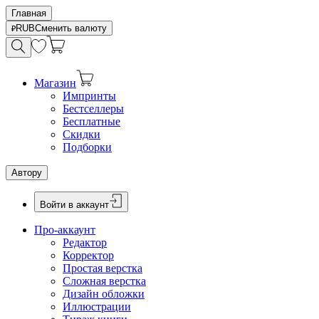
Главная
RUB
Сменить валюту
Магазин
Импринты
Бестселлеры
Бесплатные
Скидки
Подборки
Автору
Войти в аккаунт
Про-аккаунт
Редактор
Корректор
Простая верстка
Сложная верстка
Дизайн обложки
Иллюстрации