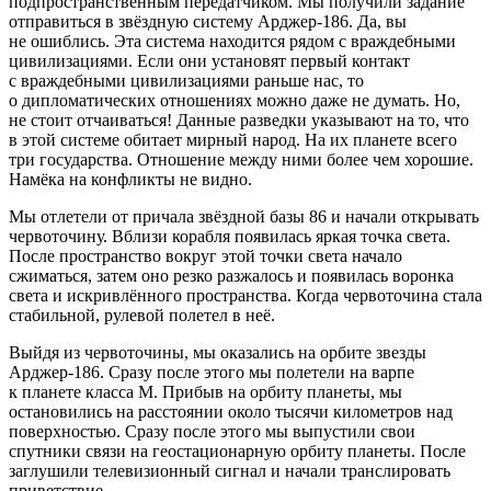
подпространственным передатчиком. Мы получили задание
отправиться в звёздную систему Арджер-186. Да, вы
не ошиблись. Эта система находится рядом с враждебными
цивилизациями. Если они установят первый контакт
с враждебными цивилизациями раньше нас, то
о дипломатических отношениях можно даже не думать. Но,
не стоит отчаиваться! Данные разведки указывают на то, что
в этой системе обитает мирный народ. На их планете всего
три государства. Отношение между ними более чем хорошие.
Намёка на конфликты не видно.
Мы отлетели от причала звёздной базы 86 и начали открывать
червоточину. Вблизи корабля появилась яркая точка света.
После пространство вокруг этой точки света начало
сжиматься, затем оно резко разжалось и появилась воронка
света и искривлённого пространства. Когда червоточина стала
стабильной, рулевой полетел в неё.
Выйдя из червоточины, мы оказались на орбите звезды
Арджер-186. Сразу после этого мы полетели на варпе
к планете класса М. Прибыв на орбиту планеты, мы
остановились на расстоянии около тысячи километров над
поверхностью. Сразу после этого мы выпустили свои
спутники связи на геостационарную орбиту планеты. После
заглушили телевизионный сигнал и начали транслировать
приветствие.