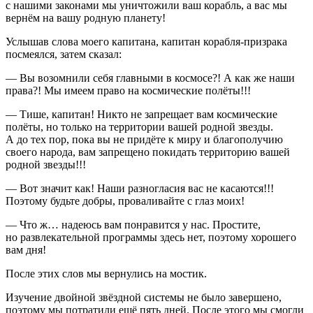
с нашими законами мы уничтожили ваш корабль, а вас мы
вернём на вашу родную планету!
Услышав слова моего капитана, капитан корабля-призрака
посмеялся, затем сказал:
— Вы возомнили себя главными в космосе?! А как же наши
права?! Мы имеем право на космические полёты!!!
— Тише, капитан! Никто не запрещает вам космические
полёты, но только на территории вашей родной звезды.
А до тех пор, пока вы не придёте к миру и благополучию
своего народа, вам запрещено покидать территорию вашей
родной звезды!!!
— Вот значит как! Наши разногласия вас не касаются!!!
Поэтому будьте добры, проваливайте с глаз моих!
— Что ж… надеюсь вам понравится у нас. Простите,
но развлекательной программы здесь нет, поэтому хорошего
вам дня!
После этих слов мы вернулись на мостик.
Изучение д
войн
ой звёздной системы не было завершено,
поэтому мы потратили ещё пять дней. После этого мы смогли