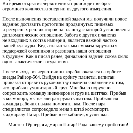
Во время открытия червоточины происходит выброс
огромного количества энергии из другого измерения.
После выполнения поставленной задачи мы получили новое
задание: доставить прототипы продвинутых пищевых
и ресурсных репликаторов на планету, с которой установлены
дипломатические отношение. Забота о других планетах,
не входящих в состав империи, является важной частью
нашей культуры. Ведь только так мы сможем заручиться
поддержкой союзников и развивать наши отношения
в будущем. Как я писал ранее, финальной задачей союза было
одно галактическое государство.
После выхода из червоточины корабль оказался на орбите
звезды Райзор-564. Выйдя на орбиту планеты, капитан
приказал отправить руководству планеты сообщение о том,
что прибыл гуманитарный груз. Мне было поручено
сопроводить команду инженеров и груз на шаттлах. Прибыв
в космопорт, мы начали разгружать шаттлы. Прибывшая
команда рабочих начала помогать нам. После пара
специалистов сопроводило меня в штаб космопорта
к адмиралу Патар. Прибыв в её кабинет, я услышал:
— Мистер Тёрнер, я адмирал Патар! Рада вашему прибытию!