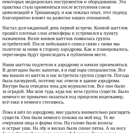
некоторых медицинских инструментов и оборудования. Эта
практика стала применяться после вступления союза
цивилизаций в Тришанакру, и как показал опыт, этот подход
благоприятно влияет на развитие наших отношений.
Настал долгожданный день первой встречи. Конвой шаттлов
прошёл плотные слои атмосферы и устремился к пункту
назначения. Возле конвоя шаттлов появилась группа
истребителей. После небольшого сеанса связи с ними мы
полетели за ними в сторону аэродрома. Как и планировалось,
переговоры будут происходить в публичном месте.
Наши шаттлы подлетели к аэродрому и начали приземляться.
В делегации были: капитан, я и ещё пара специалистов. Все
мы вышли из шаттла и нас встретила группа существ. Погода
была пасмурной, поэтому нас отвели в здание аэродрома.
Внутри была отведена зона для журналистов. Все они были
за оградой. Мы шли туда, куда нас вела группа существ. Было
немного не привычно оказаться под прицелом видеокамер,
всё-таки я немного стесняюсь.
Пока я шёл по аэродрому, мне удалось внимательно разглядеть
существ. Они были немного похожи на мой вид. Те же
очертания лица и форма тела. На голове были волосы
и острые уши. На лбу и висках были синие пятна. А на носу