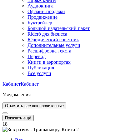
Тираж книги
Аудиокнига
Офлайн-продажи
Продвижение
Буктрейлер
Большой издательский пакет
Rideró для бизнеса
Юридический советник
Дополнительные услуги
Расшифровка текста
Перевод
Книги в аэропортах
Публикация
Все услуги
Кабинет
Кабинет
Уведомления
Отметить все как прочитанные
Показать ещё
18
+