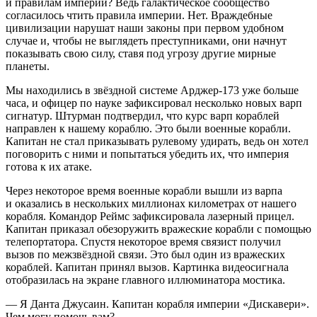
и правилам империи? Ведь галактическое сообщество
согласилось чтить правила империи. Нет. Враждебные
цивилизации нарушат наши законы при первом удобном
случае и, чтобы не выглядеть преступниками, они начнут
показывать свою силу, ставя под угрозу другие мирные
планеты.
Мы находились в звёздной системе Арджер-173 уже больше
часа, и офицер по науке зафиксировал несколько новых варп
сигнатур. Штурман подтвердил, что курс варп кораблей
направлен к нашему кораблю. Это были военные корабли.
Капитан не стал приказывать рулевому удирать, ведь он хотел
поговорить с ними и попытаться убедить их, что империя
готова к их атаке.
Через некоторое время военные корабли вышли из варпа
и оказались в нескольких миллионах километрах от нашего
корабля. Командор Реймс зафиксировала лазерный прицел.
Капитан приказал обезоружить вражеские корабли с помощью
телепортатора. Спустя некоторое время связист получил
вызов по межзвёздной связи. Это был один из вражеских
кораблей. Капитан принял вызов. Картинка видеосигнала
отобразилась на экране главного иллюминатора мостика.
— Я Данта Джусаин. Капитан корабля империи «Дискавери».
Чем могу помочь вам?