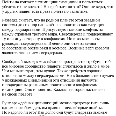
Пойти на контакт с этими цивилизациями и попытаться
убедить их не воевать! Но сработает ли это? Они не верят, что
у других планет есть права полёта по галактике.
Разведка считает, что на родной планете этой звёздной
системы до сих пор напряжённая политическая ситуация
между государствами. Присутствуют мелкие конфликты
между странами третьего мира. Сверхдержавы поддерживают
ту или иную сторону в конфликтах. Но в космосе всем
руководят сверхдержавы. Именно они ответственны
за обострение обстановки в космосе. Военные варп корабли
являются творением сверхдержав.
Свободный выход в межзвёздное пространство требует, чтобы
всё мировое сообщество планеты сплотилось и жило в мире.
Чем меньше стран, тем лучше. Также требуется хорошие
отношения между сверхдержавами. Но в большинстве случаев
у враждебных цивилизаций эти отношения натянуты
и подвержены различным политическим конфликтам
и санкциям. Оно и понятно. Каждая из сторон настаивает
на своей правоте.
Бунт враждебных цивилизаций можно предотвратить лишь
одним способом: дать им право на межзвёздные полёты.
Но надолго ли это? Как долго они будут следовать законам