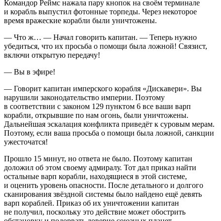
Командор Реймс нажала пару кнопок на своём терминале
и корабль выпустил фотонные торпеды. Через некоторое
время вражеские корабли были уничтожены.
— Что ж… — Начал говорить капитан. — Теперь нужно
убедиться, что их просьба о помощи была ложной! Связист,
включи открытую передачу!
— Вы в эфире!
— Говорит капитан имперского корабля «Дискавери». Вы
нарушили законодательство империи. Поэтому
в соответствии с законом 129 пунктом 6 все ваши варп
корабли, открывшие по нам огонь, были уничтожены.
Дальнейшая эскалация конфликта приведёт к суровым мерам.
Поэтому, если ваша просьба о помощи была ложной, санкции
ужесточатся!
Прошло 15 минут, но ответа не было. Поэтому капитан
доложил об этом своему адмиралу. Тот дал приказ найти
остальные варп корабли, находящиеся в этой системе,
и оценить уровень опасности. После детального и долгого
сканирования звёздной системы было найдено ещё девять
варп кораблей. Приказ об их уничтожении капитан
не получил, поскольку это действие может обострить
обстановку и подорвать доверие союзных планет.