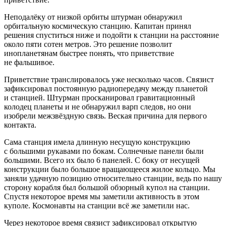
Неподалёку от низкой орбиты штурман обнаружил
орбитальную космическую станцию. Капитан принял
решения спуститься ниже и подойти к станции на расстояние
около пяти сотен метров. Это решение позволит
инопланетянам быстрее понять, что приветствие
не фальшивое.
Приветствие транслировалось уже несколько часов. Связист
зафиксировал постоянную радиопередачу между планетой
и станцией. Штурман просканировал гравитационный
колодец планеты и не обнаружил варп следов, но они
изобрели межзвёздную связь. Веская причина для первого
контакта.
Сама станция имела длинную несущую конструкцию
с большими рукавами по бокам. Солнечные панели были
большими. Всего их было 6 панелей. С боку от несущей
конструкции было большое вращающееся жилое кольцо. Мы
заняли удачную позицию относительно станции, ведь по нашу
сторону корабля был большой обзорный купол на станции.
Спустя некоторое время мы заметили активность в этом
куполе. Космонавты на станции всё же заметили нас.
Через некоторое время связист зафиксировал открытую