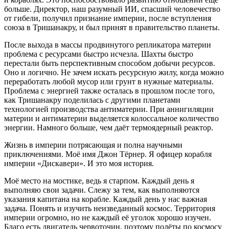
больше. Директор, наш разумный ИИ, спасший человечество
от гибели, получил признание империи, после вступления
союза в Тришанакру, и был принят в правительство планеты.
После выхода в массы продвинутого репликатора материи
проблема с ресурсами быстро исчезла. Шахты быстро
перестали быть перспективным способом добычи ресурсов.
Оно и логично. Не зачем искать ресурсную жилу, когда можно
переработать любой мусор или грунт в нужные материалы.
Проблема с энергией также осталась в прошлом после того,
как Тришанакру поделилась с другими планетами
технологией производства антиматерии. При анн
игил
яции
материи и антиматерии выделяется колоссальное количество
энергии. Намного больше, чем даёт термоядерный реактор.
Жизнь в империи потрясающая и полна научными
приключениями. Моё имя Джон Тёрнер. Я офицер корабля
империи «Дискавери». И это моя история.
Моё место на мостике, ведь я старпом. Каждый день я
выполняю свои задачи. Слежу за тем, как выполняются
указания капитана на корабле. Каждый день у нас важная
задача. Понять и изучить неизведанный космос. Территория
империи огромно, но не каждый её уголок хорошо изучен.
Благо есть двигатель червоточин, поэтому полёты по космосу