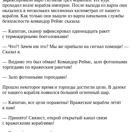
проходил возле корабля империи. После выхода из варпа они
оказались в нескольких миллионах километрах от нашего
корабля. Как только они вышли из варпа начальник службы
безопасности командор Реймс сказала:
— Капитан, сканер зафиксировал один
надцат
ь ракет
с термоядерными боеголовками!
— Что?! Зачем им это? Мы же прибыли на сигнал помощи! —
Сказал я.
— Видимо это был обман! Командор Реймс, залп фотонными
торпедами по вражеским ракетам!
— Залп фотонными торпедами!
Прошло некоторое время и торпеды достигли цели. В далеке
от нашего корабля появился большой огненный шар.
— Капитан, все цели поражены! Вражеские корабли летят
к нам!
— Принято! Связист, открой открытый канал связи
с вражескими кораблями!