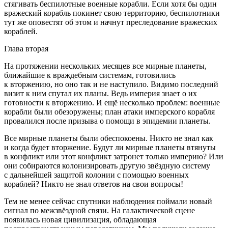
стягивать беспилотные военные корабли. Если хотя бы один
вражеский корабль покинет свою территорию, беспилотники
тут же оповестят об этом и начнут преследование вражеских
кораблей.
Глава вторая
На протяжении нескольких месяцев все мирные планеты,
ближайшие к враждебным системам, готовились
к вторжению, но оно так и не наступило. Видимо последний
визит к ним спутал их планы. Ведь империя знает о их
готовности к вторжению. И ещё несколько проблем: военные
корабли были обезоружены; план атаки имперского корабля
провалился после призыва о помощи в эпидемии планеты.
Все мирные планеты были обеспокоены. Никто не знал как
и когда будет вторжение. Будут ли мирные планеты втянуты
в конфликт или этот конфликт затронет только империю? Или
они собираются колонизировать другую звёздную систему
с дальнейшей защитой колонии с помощью военных
кораблей? Никто не знал ответов на свои вопросы!
Тем не менее сейчас спутники наблюдения поймали новый
сигнал по межзвёздной связи. На галактической сцене
появилась новая цивилизация, обладающая