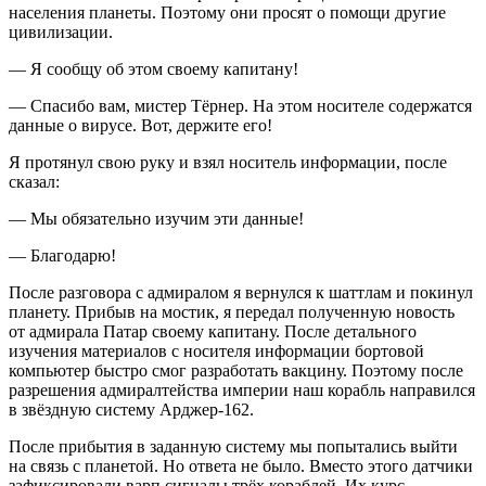
населения планеты. Поэтому они просят о помощи другие
цивилизации.
— Я сообщу об этом своему капитану!
— Спасибо вам, мистер Тёрнер. На этом носителе содержатся
данные о вирусе. Вот, держите его!
Я протянул свою руку и взял носитель информации, после
сказал:
— Мы обязательно изучим эти данные!
— Благодарю!
После разговора с адмиралом я вернулся к шаттлам и покинул
планету. Прибыв на мостик, я передал полученную новость
от адмирала Патар своему капитану. После детального
изучения материалов с носителя информации бортовой
компьютер быстро смог разработать вакцину. Поэтому после
разрешения адмиралтейства империи наш корабль направился
в звёздную систему Арджер-162.
После прибытия в заданную систему мы попытались выйти
на связь с планетой. Но ответа не было. Вместо этого датчики
зафиксировали варп сигналы трёх кораблей. Их курс