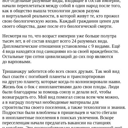
Все отдельные разумные виды, входящие в состав империи,
начали переплетаться между собой в один народ после того,
как в общество вышла технологии дисков разума
и виртуальной реальности, в которой живут те, кто прожил
свою биологическую жизнь. Каждый гражданин ценен для
своего общества, даже после его биологической смерти.
Несмотря на то, что возраст империи уже больше полутра
тысяч лет, в её состав входит всего 24 разумных вида.
Дипломатические отношения установлены с 9 видами. Ещё
4 вида находятся под санкциями из-за своей враждебности.
Остальные три сотни цивилизаций до сих пор являются
до варповыми.
Тришанакру заботится обо всех своих друзьях. Так мой вид
был спасён с погибшей планеты и транспортирован
на другую планету, которые когда-то колонизировали наави.
Жизнь бок о бок с инопланетянами дало свои плоды. Люди
были благодарны за помощь союзу и делали всё, чтобы
вознаградить его. Мой вид помогал союза всем чем можно,
а в награду получал необходимые материалы для
строительства своего поселения, а также технологии и знания.
Подрост
ки были влюблены в пришельцев и часто сбегали
в инопланетные поселения в поисках увлечения. Вскоре
переселенцам начали предлагать вакансии на станциях
и кораблях. Это поспособствовало развитию отношений ещё