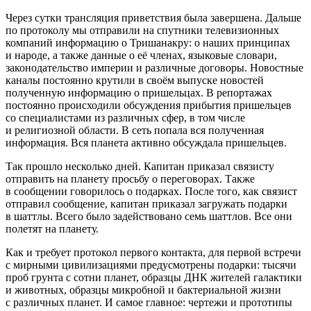
Через сутки трансляция приветствия была завершена. Дальше
по протоколу мы отправили на спутники телевизионных
компаний информацию о Тришанакру: о наших принципах
и народе, а также данные о её
член
ах, языковые словари,
законодательство империи и различные договоры. Новостные
каналы постоянно крутили в своём выпуске новостей
полученную информацию о пришельцах. В репортажах
постоянно происходили обсуждения прибытия пришельцев
со специалистами из различных сфер, в том числе
и религиозной области. В сеть попала вся полученная
информация. Вся планета активно обсуждала пришельцев.
Так прошло несколько дней. Капитан приказал связисту
отправить на планету просьбу о переговорах. Также
в сообщении говорилось о подарках. После того, как связист
отправил сообщение, капитан приказал загружать подарки
в шаттлы. Всего было задействовано семь шаттлов. Все они
полетят на планету.
Как и требует протокол первого контакта, для первой встречи
с мирными цивилизациями предусмотрены подарки: тысячи
проб грунта с сотни планет, образцы ДНК жителей галактики
и животных, образцы микробной и бактериальной жизни
с различных планет. И самое главное: чертежи и прототипы