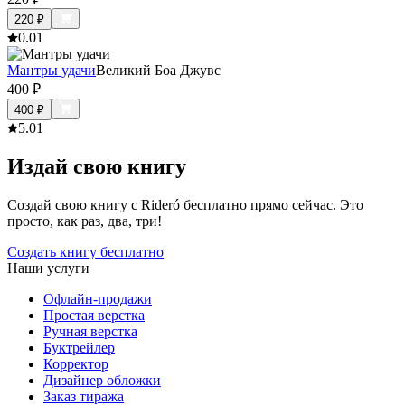
220
₽
0.0
1
Мантры удачи
Великий Боа Джувс
400
₽
400
₽
5.0
1
Издай свою книгу
Создай свою книгу с Rideró бесплатно прямо сейчас. Это
просто, как раз, два, три!
Создать книгу бесплатно
Наши услуги
Офлайн-продажи
Простая верстка
Ручная верстка
Буктрейлер
Корректор
Дизайнер обложки
Заказ тиража