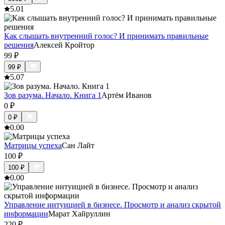
5.0
1
Как слышать внутренний голос? И принимать правильные
решения
Алексей Кройтор
99
₽
99
₽
5.0
7
Зов разума. Начало. Книга 1
Артём Иванов
0
₽
0
₽
0.0
0
Матрицы успеха
Сан Лайт
100
₽
100
₽
0.0
0
Управление интуицией в бизнесе. Просмотр и анализ скрытой
информации
Марат Хайруллин
220
₽