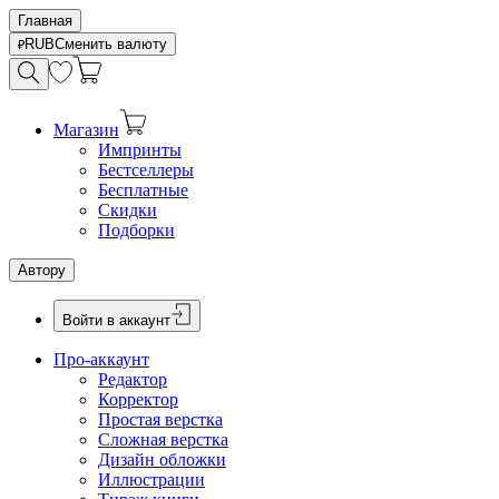
Главная
RUB
Сменить валюту
Магазин
Импринты
Бестселлеры
Бесплатные
Скидки
Подборки
Автору
Войти в аккаунт
Про-аккаунт
Редактор
Корректор
Простая верстка
Сложная верстка
Дизайн обложки
Иллюстрации