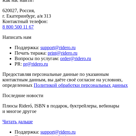
Как нас найти?
620027
,
Россия
,
г. Екатеринбург, а/я 313
Контактный телефон
:
8 800 500 11 67
Написать нам
Поддержка
:
support@ridero.ru
Печать тиража
:
print@ridero.ru
Вопросы по услугам
:
order@ridero.ru
PR
:
pr@ridero.ru
Предоставляя персональные данные по указанным
контактным данным, вы даёте своё согласие на условиях,
определенных
Политикой обработки персональных данных
Последние новости
Плюсы Rideró, ISBN в подарок, буктрейлеры, вебинары
и многое другое
Читать дальше
Поддержка
:
support@ridero.ru