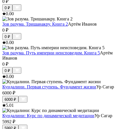
0
₽
0
₽
0.0
0
Зов разума. Тришанакру. Книга 2
Артём Иванов
0
₽
0
₽
0.0
0
Зов разума. Путь империи неисповедим. Книга 5
Артём
Иванов
0
₽
0
₽
0.0
0
Кундалини. Первая ступень. Фундамент жизни
Ур Сагар
6000
₽
6000
₽
5.0
1
Кундалини: Курс по динамической медитации
Ур Сагар
5992
₽
5992
₽