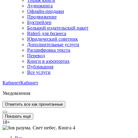
Тираж книги
Аудиокнига
Офлайн-продажи
Продвижение
Буктрейлер
Большой издательский пакет
Rideró для бизнеса
Юридический советник
Дополнительные услуги
Расшифровка текста
Перевод
Книги в аэропортах
Публикация
Все услуги
Кабинет
Кабинет
Уведомления
Отметить все как прочитанные
Показать ещё
18
+