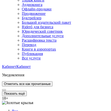
Тираж книги
Аудиокнига
Офлайн-продажи
Продвижение
Буктрейлер
Большой издательский пакет
Rideró для бизнеса
Юридический советник
Дополнительные услуги
Расшифровка текста
Перевод
Книги в аэропортах
Публикация
Все услуги
Кабинет
Кабинет
Уведомления
Отметить все как прочитанные
Показать ещё
18
+