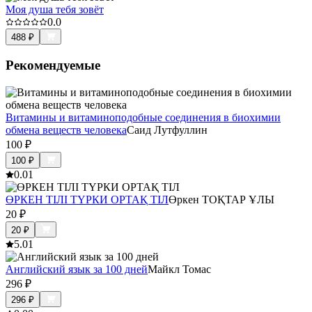
Моя душа тебя зовёт
0.0
488
₽
Рекомендуемые
Витамины и витаминоподобные соединения в биохимии
обмена веществ человека
Саид Лутфуллин
100
₽
100
₽
0.0
1
ӨРКЕН ТІЛІ ТҮРКИ ОРТАҚ ТІЛ
Өркен ТОҚТАР ҰЛЫ
20
₽
20
₽
5.0
1
Английский язык за 100 дней
Майкл Томас
296
₽
296
₽