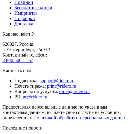
Новинки
Бесплатные книги
Импринты
Подборки
Доставка
Как нас найти?
620027
,
Россия
,
г. Екатеринбург, а/я 313
Контактный телефон
:
8 800 500 11 67
Написать нам
Поддержка
:
support@ridero.ru
Печать тиража
:
print@ridero.ru
Вопросы по услугам
:
order@ridero.ru
PR
:
pr@ridero.ru
Предоставляя персональные данные по указанным
контактным данным, вы даёте своё согласие на условиях,
определенных
Политикой обработки персональных данных
Последние новости