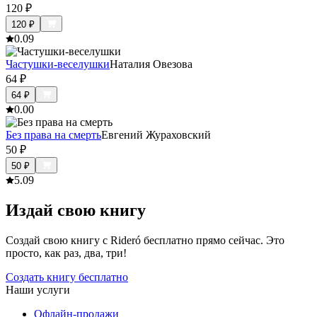
120
₽
120
₽
0.0
9
Частушки-веселушки
Наталия Овезова
64
₽
64
₽
0.0
0
Без права на смерть
Евгений Жураховский
50
₽
50
₽
5.0
9
Издай свою книгу
Создай свою книгу с Rideró бесплатно прямо сейчас. Это
просто, как раз, два, три!
Создать книгу бесплатно
Наши услуги
Офлайн-продажи