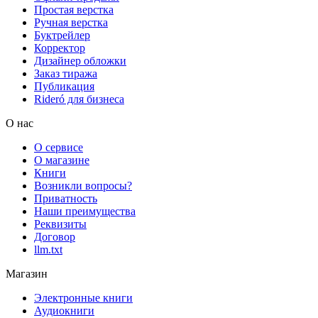
Простая верстка
Ручная верстка
Буктрейлер
Корректор
Дизайнер обложки
Заказ тиража
Публикация
Rideró для бизнеса
О нас
О сервисе
О магазине
Книги
Возникли вопросы?
Приватность
Наши преимущества
Реквизиты
Договор
llm.txt
Магазин
Электронные книги
Аудиокниги