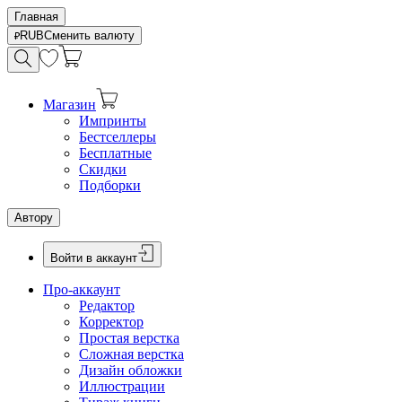
Главная
RUB
Сменить валюту
Магазин
Импринты
Бестселлеры
Бесплатные
Скидки
Подборки
Автору
Войти в аккаунт
Про-аккаунт
Редактор
Корректор
Простая верстка
Сложная верстка
Дизайн обложки
Иллюстрации