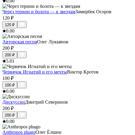
0.0
0
Через тернии и болота — к звездам
Замирбек Осоров
120
₽
120
₽
0.0
0
Авторская песня
Олег Лукьянов
200
₽
200
₽
5.0
1
Червячок Игнатий и его мечты
Виктор Кротов
100
₽
100
₽
0.0
0
Дискуссии
Дмитрий Северинов
200
₽
200
₽
0.0
0
Anthropos phago
Олег Ёлшин