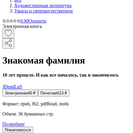
Все
Художественная литература
Ужасы и сверхъестественное
0.0
0
Оценить
Электронная книга
Знакомая фамилия
10 лет прошло. И как все началось, так и закончилось
JDeadLuS
Электронная
40
₽
Печатная
513
₽
Формат:
epub, fb2, pdfRead, mobi
Объем:
36
бумажных стр.
Подробнее
Пожаловаться