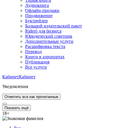
Тираж книги
Аудиокнига
Офлайн-продажи
Продвижение
Буктрейлер
Большой издательский пакет
Rideró для бизнеса
Юридический советник
Дополнительные услуги
Расшифровка текста
Перевод
Книги в аэропортах
Публикация
Все услуги
Кабинет
Кабинет
Уведомления
Отметить все как прочитанные
Показать ещё
18
+