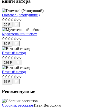
книги автора
Drowned (Утонувший)
0.0
20
₽
Мучительный шёпот
0.0
80
₽
Вечный исход
0.0
236
₽
Вечный исход
0.0
56
₽
Рекомендуемые
Сборник рассказов
Иван Ветошкин