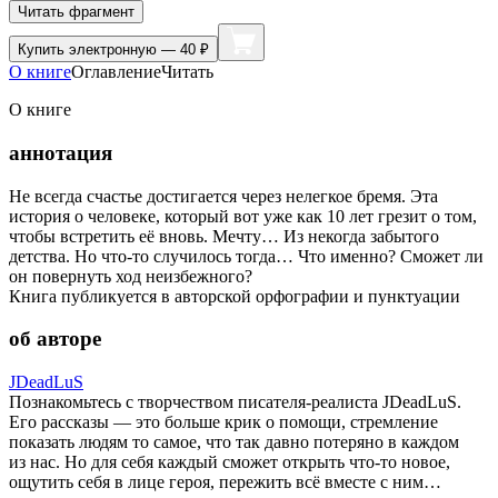
Читать фрагмент
Купить
электронную — 40 ₽
О книге
Оглавление
Читать
О книге
аннотация
Не всегда счастье достигается через нелегкое бремя. Эта
история о человеке, который вот уже как 10 лет грезит о том,
чтобы встретить её вновь. Мечту… Из некогда забытого
детства. Но что-то случилось тогда… Что именно? Сможет ли
он повернуть ход неизбежного?
Книга публикуется в авторской орфографии и пунктуации
об авторе
JDeadLuS
Познакомьтесь с творчеством писателя-реалиста JDeadLuS.
Его рассказы — это больше крик о помощи, стремление
показать людям то самое, что так давно потеряно в каждом
из нас. Но для себя каждый сможет открыть что-то новое,
ощутить себя в лице героя, пережить всё вместе с ним…