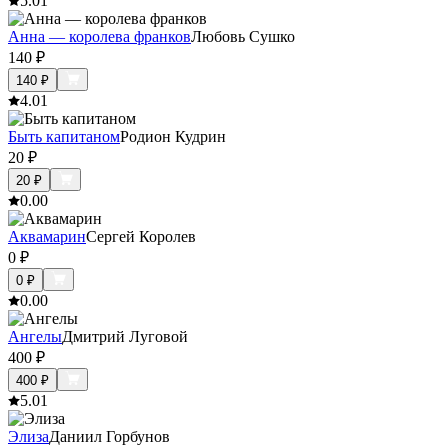
5.0
1
Анна — королева франков
Любовь Сушко
140
₽
140
₽
4.0
1
Быть капитаном
Родион Кудрин
20
₽
20
₽
0.0
0
Аквамарин
Сергей Королев
0
₽
0
₽
0.0
0
Ангелы
Дмитрий Луговой
400
₽
400
₽
5.0
1
Элиза
Даниил Горбунов