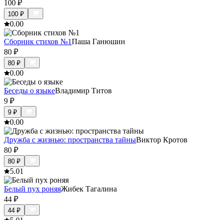
100
₽
100
₽
0.0
0
Сборник стихов №1
Паша Ганюшин
80
₽
80
₽
0.0
0
Беседы о языке
Владимир Титов
9
₽
9
₽
0.0
0
Дружба с жизнью: пространства тайны
Виктор Кротов
80
₽
80
₽
5.0
1
Белый пух роняя
Жибек Тагалина
44
₽
44
₽